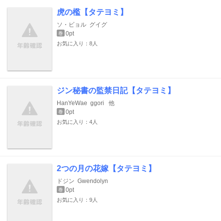
虎の檻【タテヨミ】
ソ・ビョル
グイグ
0pt
巻
お気に入り：8人
ジン秘書の監禁日記【タテヨミ】
HanYeWae
ggori
他
0pt
巻
お気に入り：4人
2つの月の花嫁【タテヨミ】
ドジン
Gwendolyn
0pt
巻
お気に入り：9人