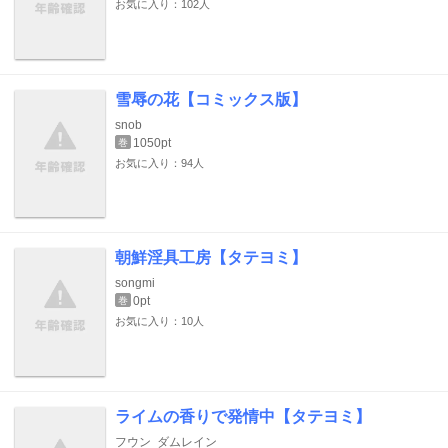
お気に入り：102人
雪辱の花【コミックス版】
snob
1050pt
巻
お気に入り：94人
朝鮮淫具工房【タテヨミ】
songmi
0pt
巻
お気に入り：10人
ライムの香りで発情中【タテヨミ】
フウン
ダムレイン