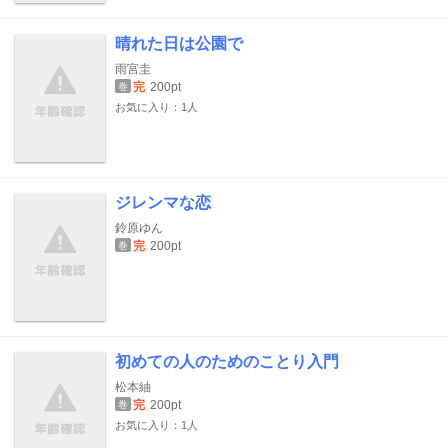
晴れた日は公園で
雨宮圭
完
200pt
巻
お気に入り：1人
ジレンマな恋
鈴原ゆん
完
200pt
巻
初めての人のためのことり入門
松本紬
完
200pt
巻
お気に入り：1人