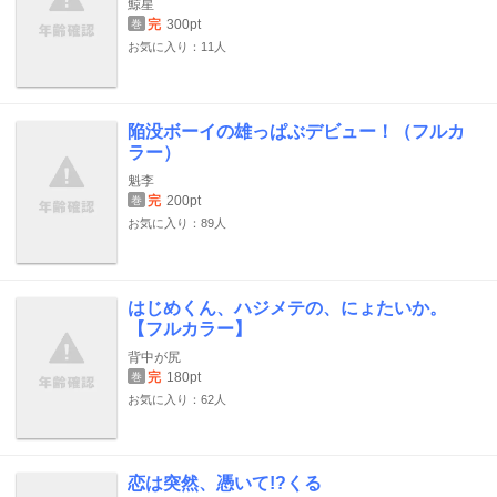
鯨星
完
300pt
巻
お気に入り：11人
陥没ボーイの雄っぱぶデビュー！（フルカ
ラー）
魁李
完
200pt
巻
お気に入り：89人
はじめくん、ハジメテの、にょたいか。
【フルカラー】
背中が尻
完
180pt
巻
お気に入り：62人
恋は突然、憑いて!?くる