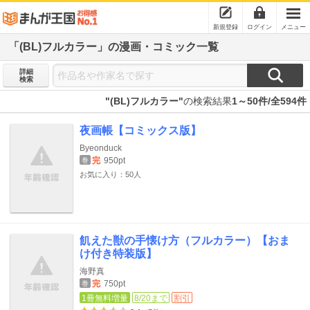
新規登録
ログイン
メニュー
「(BL)フルカラー」の漫画・コミック一覧
詳細
検索
"(BL)フルカラー"
の検索結果
1～50件/全594件
夜画帳【コミックス版】
Byeonduck
完
950pt
巻
お気に入り：50人
飢えた獣の手懐け方（フルカラー）【おま
け付き特装版】
海野真
完
750pt
巻
1冊無料増量
8/20まで
割引