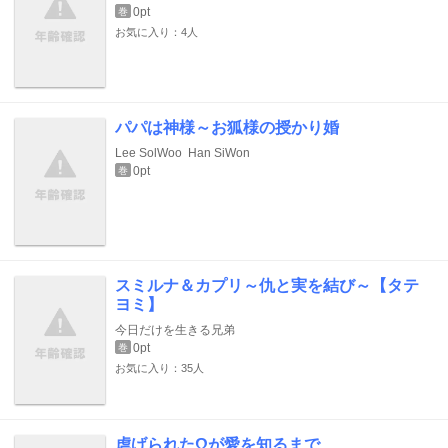
0pt
巻
お気に入り：4人
パパは神様～お狐様の授かり婚
Lee SolWoo
Han SiWon
0pt
巻
スミルナ＆カプリ～仇と実を結び～【タテ
ヨミ】
今日だけを生きる兄弟
0pt
巻
お気に入り：35人
虐げられたΩが愛を知るまで