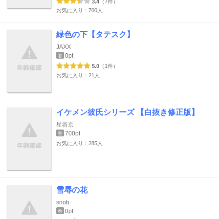
3.4
（7件）
お気に入り：700人
緑色の下【タテスク】
JAXX
0pt
巻
5.0
（1件）
お気に入り：21人
イケメン彼氏シリーズ 【白抜き修正版】
星谷京
700pt
巻
お気に入り：285人
雪辱の花
snob
0pt
巻