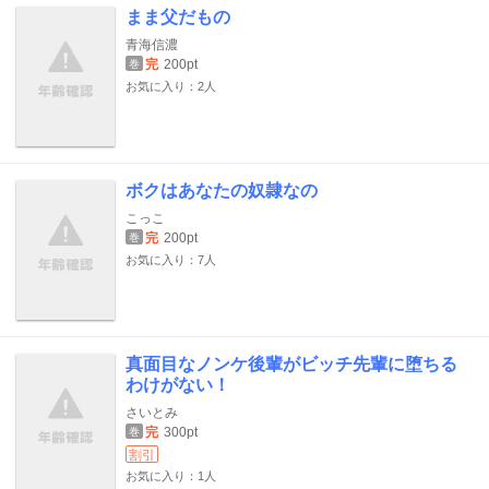
まま父だもの
青海信濃
完
200pt
巻
お気に入り：2人
ボクはあなたの奴隷なの
こっこ
完
200pt
巻
お気に入り：7人
真面目なノンケ後輩がビッチ先輩に堕ちる
わけがない！
さいとみ
完
300pt
巻
割引
お気に入り：1人