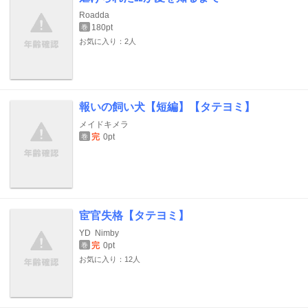
Roadda
180pt
巻
お気に入り：2人
報いの飼い犬【短編】【タテヨミ】
メイドキメラ
完
0pt
巻
宦官失格【タテヨミ】
YD
Nimby
完
0pt
巻
お気に入り：12人