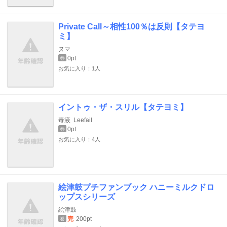
Private Call～相性100％は反則【タテヨ
ミ】
ヌマ
0pt
巻
お気に入り：1人
イントゥ・ザ・スリル【タテヨミ】
毒液
Leefail
0pt
巻
お気に入り：4人
絵津鼓プチファンブック ハニーミルクドロ
ップスシリーズ
絵津鼓
完
200pt
巻