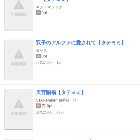
キム・マンドク
0pt
巻
双子のアルファに愛されて【タテヨミ】
タッス
0pt
巻
お気に入り：1人
天官賜福【タテヨミ】
STARember
白夢社
他
完
0pt
巻
お気に入り：29人