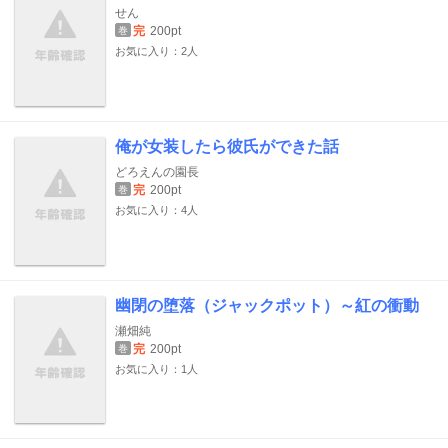
せん
完
200pt
巻
お気に入り：2人
俺が女装したら彼氏ができた話
どろえんの園長
完
200pt
巻
お気に入り：4人
幽閉の堕落（ジャックポット）～紅の衝動
瀬畑純
完
200pt
巻
お気に入り：1人