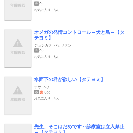
0pt
巻
お気に入り：6人
オメガの発情コントロール～犬と鳥～【タ
テヨミ】
ジョンガク
バカサタン
0pt
巻
お気に入り：8人
水面下の君が欲しい【タテヨミ】
テサ
ヘチ
完
0pt
巻
お気に入り：4人
先生、そこはだめです～診察室は立入禁止
～【タテヨミ】