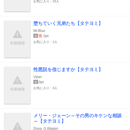
お気に入り：10人
堕ちていく兄弟たち【タテヨミ】
Mr.Blue
完
0pt
巻
お気に入り：1人
性悪説を信じますか【タテヨミ】
Viper
0pt
巻
お気に入り：3人
メリー・ジェーン～その男のキケンな相談
～【タテヨミ】
Doya
G.Wagen