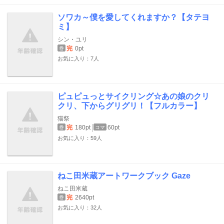
ソワカ～僕を愛してくれますか？【タテヨ
ミ】
シン・ユリ
完
0pt
巻
お気に入り：7人
ピュピュっとサイクリング☆あの娘のクリ
クリ、下からグリグリ！【フルカラー】
猫祭
完
180pt
60pt
巻
コマ
お気に入り：59人
ねこ田米蔵アートワークブック Gaze
ねこ田米蔵
完
2640pt
巻
お気に入り：32人