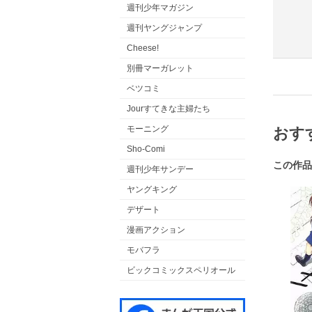
週刊少年マガジン
週刊ヤングジャンプ
Cheese!
別冊マーガレット
ベツコミ
Jourすてきな主婦たち
モーニング
おす
Sho-Comi
この作品
週刊少年サンデー
ヤングキング
デザート
漫画アクション
モバフラ
ビックコミックスペリオール