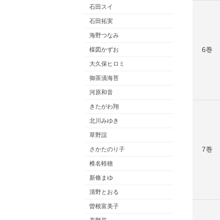
石田スイ
石田拓実
海野つなみ
6巻
楳図かずお
大久保ヒロミ
御茶漬海苔
河原和音
きたがわ翔
北川みゆき
草野誼
7巻
さかたのり子
椎名軽穂
新條まゆ
清野とおる
曽根富美子