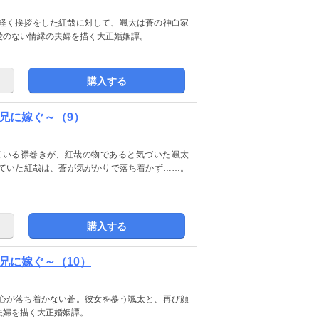
軽く挨拶をした紅哉に対して、颯太は蒼の神白家
愛のない情縁の夫婦を描く大正婚姻譚。
購入する
兄に嫁ぐ～（9）
ている襟巻きが、紅哉の物であると気づいた颯太
ていた紅哉は、蒼が気がかりで落ち着かず……。
購入する
兄に嫁ぐ～（10）
心が落ち着かない蒼。彼女を慕う颯太と、再び顔
夫婦を描く大正婚姻譚。