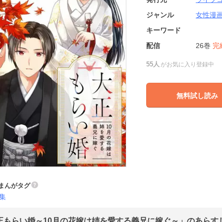
ジャンル
女性漫
キーワード
配信
26巻
完
55人
がお気に入り登録中
無料試し読み
まんがタグ
集
正もらい婚～10月の花嫁は姉を愛する義兄に嫁ぐ～」のあらすじ 