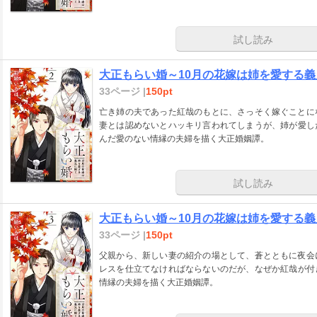
試し読み
大正もらい婚～10月の花嫁は姉を愛する義
33ページ |
150pt
亡き姉の夫であった紅哉のもとに、さっそく嫁ぐことに
妻とは認めないとハッキリ言われてしまうが、姉が愛し
んだ愛のない情縁の夫婦を描く大正婚姻譚。
試し読み
大正もらい婚～10月の花嫁は姉を愛する義
33ページ |
150pt
父親から、新しい妻の紹介の場として、蒼とともに夜会
レスを仕立てなければならないのだが、なぜか紅哉が付
情縁の夫婦を描く大正婚姻譚。