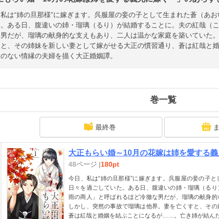
私は“姉の旦那様”に嫁ぎます。呉服屋の妾の子として生まれた蒼（あ
た。ある日、腹違いの姉・瑠璃（るり）が結婚することに。夫の紅哉（
な男だが、瑠璃の献身的な支えもあり、二人は温かな家庭を築いていた
すと、その姉妹を新しい妻として嫁がせる大正の慣習通り、蒼は紅哉と
愛のない情縁の夫婦を描く大正婚姻譚。
巻一覧
最終巻
大正もらい婚～10月の花嫁は姉を愛する義
48ページ |
180pt
今日、私は“姉の旦那様”に嫁ぎます。呉服屋の妾の子
日々を過ごしていた。ある日、腹違いの姉・瑠璃（るり
雨の商人」と呼ばれるほど冷徹な男だが、瑠璃の献身的
しかし、突然の事故で瑠璃は他界。妻を亡くすと、その
蒼は紅哉と婚姻を結ぶことになるが……。亡き姉が結ん