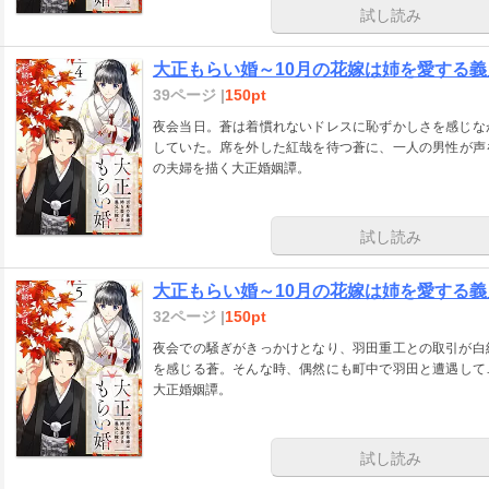
試し読み
大正もらい婚～10月の花嫁は姉を愛する義
39ページ |
150pt
夜会当日。蒼は着慣れないドレスに恥ずかしさを感じな
していた。席を外した紅哉を待つ蒼に、一人の男性が声
の夫婦を描く大正婚姻譚。
試し読み
大正もらい婚～10月の花嫁は姉を愛する義
32ページ |
150pt
夜会での騒ぎがきっかけとなり、羽田重工との取引が白
を感じる蒼。そんな時、偶然にも町中で羽田と遭遇して
大正婚姻譚。
試し読み