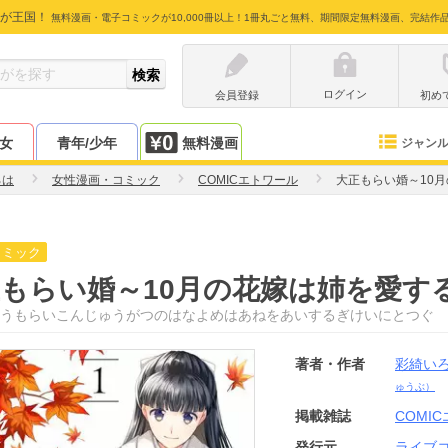
が王国！
無料漫画・電子コミックが10,000冊以上！1冊丸ごと無料、期間限定無料漫画、完結作
ログイン
会員登録
初め
少女
青年/少年
無料漫画
ジャン
ろは
女性漫画・コミック
COMICエトワール
大正もらい婚～10
コミック
もらい婚～10月の花嫁は姉を愛す
うもらいこんじゅうがつのはなよめはあねをあいするぎけいにとつぐ
著者・作者
彩綺い
ゅうぶ）
掲載雑誌
COMI
発行元
ライブ