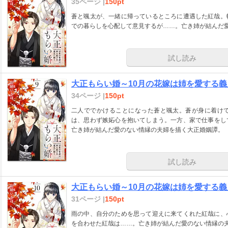
35ページ |
150pt
蒼と颯太が、一緒に帰っているところに遭遇した紅哉。
での暮らしを心配して意見するが……。亡き姉が結んだ
試し読み
大正もらい婚～10月の花嫁は姉を愛する義
34ページ |
150pt
二人ででかけることになった蒼と颯太。蒼が身に着け
は、思わず嫉妬心を抱いてしまう。一方、家で仕事をし
亡き姉が結んだ愛のない情縁の夫婦を描く大正婚姻譚。
試し読み
大正もらい婚～10月の花嫁は姉を愛する義
31ページ |
150pt
雨の中、自分のためを思って迎えに来てくれた紅哉に、
を合わせた紅哉は……。亡き姉が結んだ愛のない情縁の