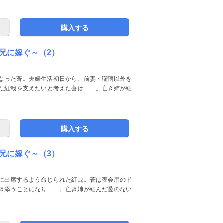
購入する
兄に嫁ぐ～（2）
なった蒼。夫婦生活初日から、前妻・瑠璃以外を
た紅哉を支えたいと考えた蒼は……。亡き姉が結
購入する
兄に嫁ぐ～（3）
に出席するよう命じられた紅哉。蒼は夜会用のド
き添うことになり……。亡き姉が結んだ愛のない