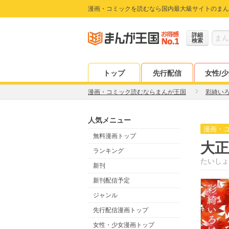
漫画・コミックを読むなら国内最大級サイトのまん
詳細
検索
トップ
先行配信
女性/
漫画・コミック読むならまんが王国
彩綺い
人気メニュー
漫画・
無料漫画トップ
大正
ランキング
たいしょ
新刊
新刊配信予定
ジャンル
先行配信漫画トップ
女性・少女漫画トップ