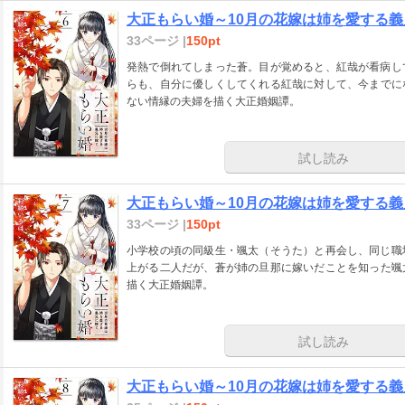
大正もらい婚～10月の花嫁は姉を愛する義
33ページ |
150pt
発熱で倒れてしまった蒼。目が覚めると、紅哉が看病し
らも、自分に優しくしてくれる紅哉に対して、今までに
ない情縁の夫婦を描く大正婚姻譚。
試し読み
大正もらい婚～10月の花嫁は姉を愛する義
33ページ |
150pt
小学校の頃の同級生・颯太（そうた）と再会し、同じ職
上がる二人だが、蒼が姉の旦那に嫁いだことを知った颯
描く大正婚姻譚。
試し読み
大正もらい婚～10月の花嫁は姉を愛する義