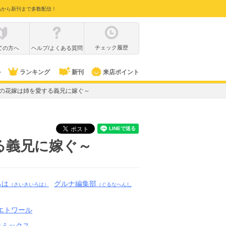
品から新刊まで多数配信！
チェック履歴
ての方へ
ヘルプ/よくある質問
ル
ランキング
新刊
来店ポイント
月の花嫁は姉を愛する義兄に嫁ぐ～
る義兄に嫁ぐ～
ろは
グルナ編集部
（さいきいろは）
（ぐるなへんし
Cエトワール
コミックス