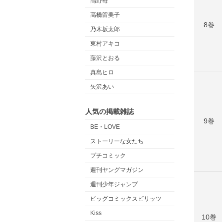
高野苺
高橋留美子
8巻
乃木坂太郎
東村アキコ
藤沢とおる
真島ヒロ
矢沢あい
人気の掲載雑誌
9巻
BE・LOVE
ストーリーな女たち
プチコミック
週刊ヤングマガジン
週刊少年ジャンプ
ビッグコミックスピリッツ
Kiss
10巻