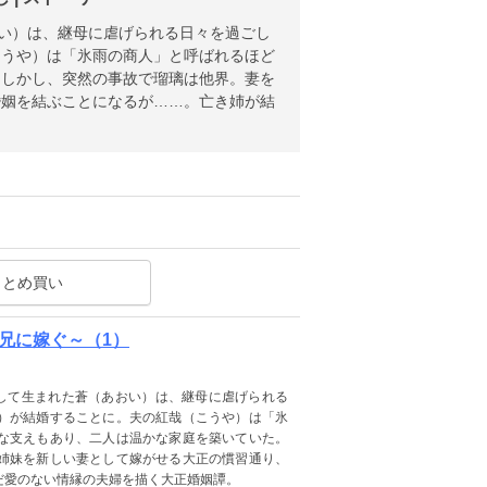
おい）は、継母に虐げられる日々を過ごし
こうや）は「氷雨の商人」と呼ばれるほど
。しかし、突然の事故で瑠璃は他界。妻を
婚姻を結ぶことになるが……。亡き姉が結
まとめ買い
兄に嫁ぐ～（1）
として生まれた蒼（あおい）は、継母に虐げられる
）が結婚することに。夫の紅哉（こうや）は「氷
な支えもあり、二人は温かな家庭を築いていた。
姉妹を新しい妻として嫁がせる大正の慣習通り、
だ愛のない情縁の夫婦を描く大正婚姻譚。