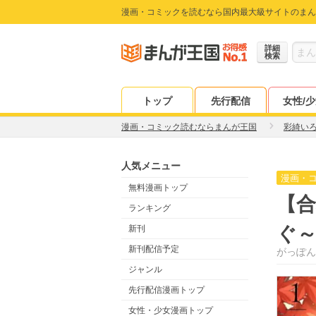
漫画・コミックを読むなら国内最大級サイトのまん
詳細
検索
トップ
先行配信
女性/
漫画・コミック読むならまんが王国
彩綺い
人気メニュー
漫画・
無料漫画トップ
【合
ランキング
ぐ
新刊
新刊配信予定
がっぽん
ジャンル
先行配信漫画トップ
女性・少女漫画トップ