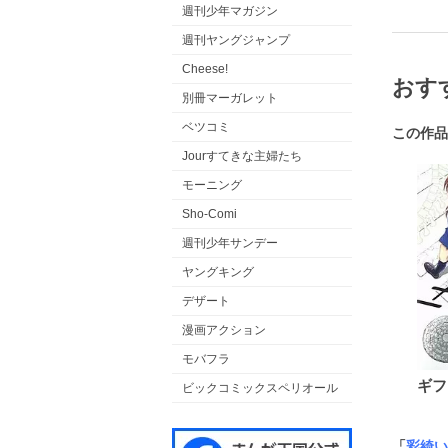
週刊少年マガジン
週刊ヤングジャンプ
Cheese!
おす
別冊マーガレット
ベツコミ
この作品
Jourすてきな主婦たち
モーニング
Sho-Comi
週刊少年サンデー
ヤングキング
デザート
漫画アクション
モバフラ
ギフ
ビックコミックスペリオール
「
彩綺い