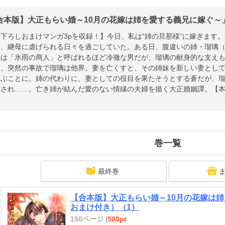
合本版】大正もらい婚～10月の花嫁は姉を愛する義兄に嫁ぐ～」
下ろしおまけマンガ3pを収録！】今日、私は“姉の旦那様”に嫁ぎます
は、継母に虐げられる日々を過ごしていた。ある日、腹違いの姉・瑠璃
）は「氷雨の商人」と呼ばれるほど冷徹な男だが、瑠璃の献身的な支え
し、突然の事故で瑠璃は他界。妻を亡くすと、その姉妹を新しい妻とし
結ぶことに。姉の代わりに、妻としての役目を果たそうとする蒼だが、
放され……。亡き姉が結んだ愛のない情縁の夫婦を描く大正婚姻譚。【本
する義兄に嫁ぐ～』第１巻～第４巻を収録した合本版です】
巻一覧
最終巻
【合本版】大正もらい婚～10月の花嫁は
おまけ付き）（1）
150ページ |
500pt