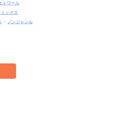
Cエトワール
コミックス
画
ノンジャンル
結