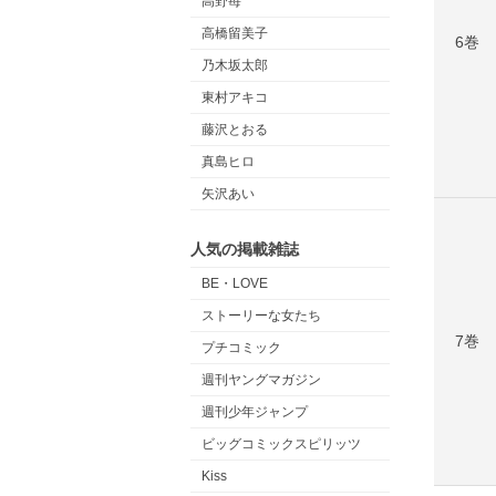
高野苺
高橋留美子
6巻
乃木坂太郎
東村アキコ
藤沢とおる
真島ヒロ
矢沢あい
人気の掲載雑誌
BE・LOVE
ストーリーな女たち
7巻
プチコミック
週刊ヤングマガジン
週刊少年ジャンプ
ビッグコミックスピリッツ
Kiss