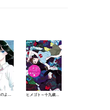
恋は雨上がりのように
ヒメゴト～十九歳の制服～