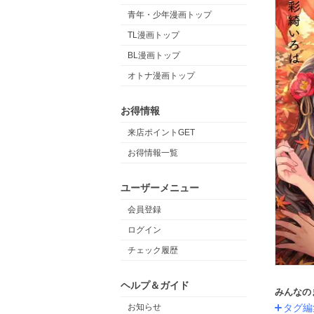
青年・少年漫画トップ
TL漫画トップ
BL漫画トップ
オトナ漫画トップ
お得情報
来店ポイントGET
お得情報一覧
ユーザーメニュー
会員登録
ログイン
チェック履歴
ヘルプ＆ガイド
みんなの
タグ編
お知らせ