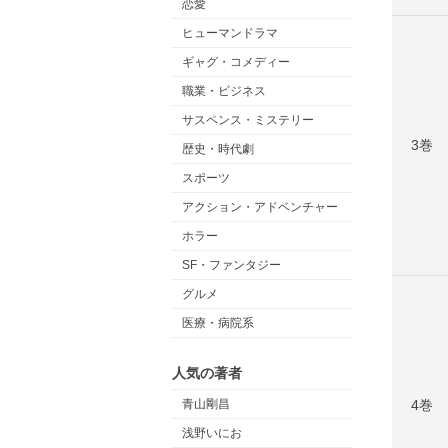
恋愛
ヒューマンドラマ
ギャグ・コメディー
職業・ビジネス
サスペンス・ミステリー
3巻
歴史・時代劇
スポーツ
アクション・アドベンチャー
ホラー
SF・ファンタジー
グルメ
医療・病院系
人気の著者
4巻
青山剛昌
浅野いにお