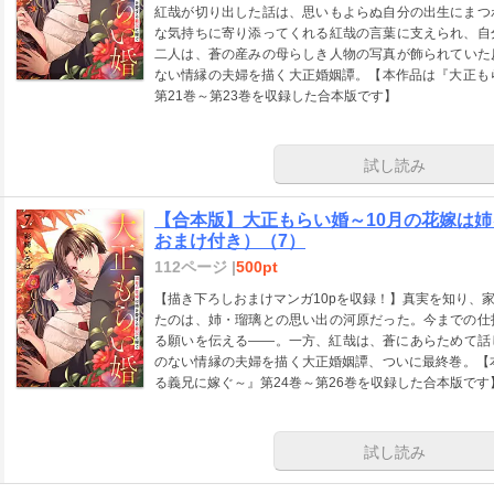
紅哉が切り出した話は、思いもよらぬ自分の出生にまつ
な気持ちに寄り添ってくれる紅哉の言葉に支えられ、自
二人は、蒼の産みの母らしき人物の写真が飾られていた
ない情縁の夫婦を描く大正婚姻譚。【本作品は『大正も
第21巻～第23巻を収録した合本版です】
試し読み
【合本版】大正もらい婚～10月の花嫁は
おまけ付き）（7）
112ページ |
500pt
【描き下ろしおまけマンガ10pを収録！】真実を知り、
たのは、姉・瑠璃との思い出の河原だった。今までの仕
る願いを伝える――。一方、紅哉は、蒼にあらためて話
のない情縁の夫婦を描く大正婚姻譚、ついに最終巻。【
る義兄に嫁ぐ～』第24巻～第26巻を収録した合本版です
試し読み