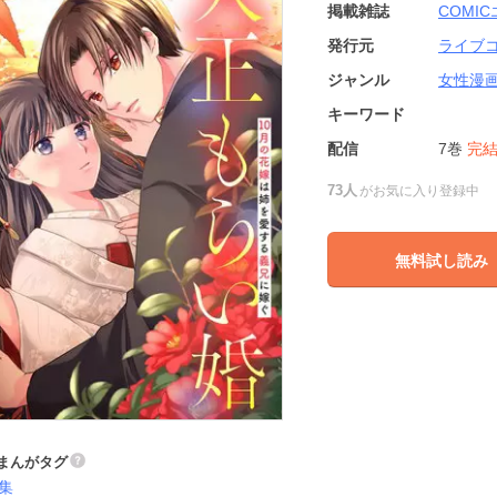
掲載雑誌
COMI
発行元
ライブ
ジャンル
女性漫
キーワード
配信
7巻
完
73人
がお気に入り登録中
無料試し読み
まんがタグ
集