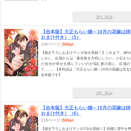
試し読み
【合本版】大正もらい婚～10月の花嫁は
おまけ付き）（5）
126ページ |
500pt
【描き下ろしおまけマンガ3pを収録！】これまで、姉
しかし、紅哉からは「蒼自身を大切にしたい」と伝えら
だ自分が幸せを感じていいのか悩む蒼の前に、紅哉の
て……。【本作品は『大正もらい婚～10月の花嫁は兄を
合本版です】
試し読み
【合本版】大正もらい婚～10月の花嫁は
おまけ付き）（6）
118ページ |
500pt
【描き下ろしおまけマンガ17pを収録！】桔梗に背中を