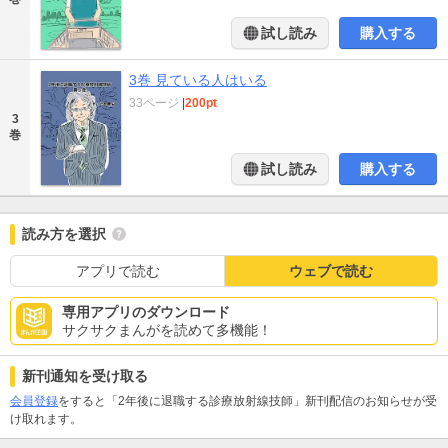
試し読み
購入する
3巻 見ている人はいる
33ページ
|
200pt
3
巻
試し読み
購入する
読み方を選択
アプリで読む
ウェブで読む
専用アプリのダウンロード
サクサクまんがを読めて多機能！
新刊通知を受け取る
会員登録
をすると「2年後に退職する診療放射線技師」新刊配信のお知らせが受
け取れます。