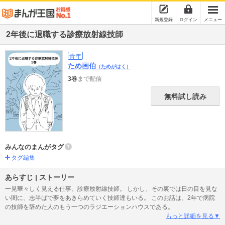
新規登録
ログイン
メニュー
2年後に退職する診療放射線技師
青年
ため画伯
（ためがはく）
3巻
まで配信
無料試し読み
みんなのまんがタグ
タグ編集
あらすじ | ストーリー
一見華々しく見える仕事、診療放射線技師。 しかし、その裏では日の目を見な
い間に、志半ばで夢をあきらめていく技師達もいる。 このお話は、2年で病院
の技師を辞めた人のもう一つのラジエーションハウスである。
もっと詳細を見る▼