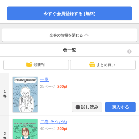
今すぐ会員登録する (無料)
全巻の情報を
閉じる
巻一覧
最新刊
まとめ買い
一巻
25ページ
|
200pt
1
巻
試し読み
購入する
二巻 そうだね
40ページ
|
200pt
2
巻