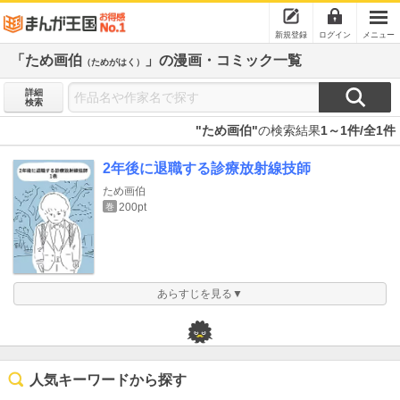
新規登録
ログイン
メニュー
「ため画伯
」の漫画・コミック一覧
（ためがはく）
詳細
検索
"ため画伯"
の検索結果
1～1件/全1件
2年後に退職する診療放射線技師
ため画伯
200pt
巻
あらすじを見る▼
人気キーワードから探す