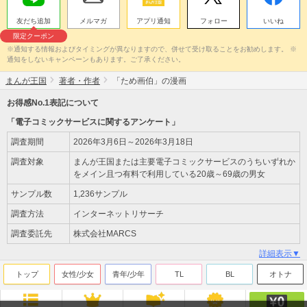
友だち追加
メルマガ
アプリ通知
フォロー
いいね
限定クーポン
※通知する情報およびタイミングが異なりますので、併せて受け取ることをお勧めします。 ※
通知をしないキャンペーンもあります。ご了承ください。
まんが王国
著者・作者
「ため画伯」の漫画
お得感No.1表記について
「電子コミックサービスに関するアンケート」
調査期間
2026年3月6日～2026年3月18日
調査対象
まんが王国または主要電子コミックサービスのうちいずれか
をメイン且つ有料で利用している20歳～69歳の男女
サンプル数
1,236サンプル
調査方法
インターネットリサーチ
調査委託先
株式会社MARCS
詳細表示▼
トップ
女性/少女
青年/少年
TL
BL
オトナ