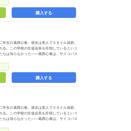
購入する
二年生の葛西心春。彼女は美人でスタイル抜群。
れる。この学校の生徒会長を目指しているという
たちは知らなかった――葛西心春は、サイコパス
購入する
二年生の葛西心春。彼女は美人でスタイル抜群。
れる。この学校の生徒会長を目指しているという
たちは知らなかった――葛西心春は、サイコパス