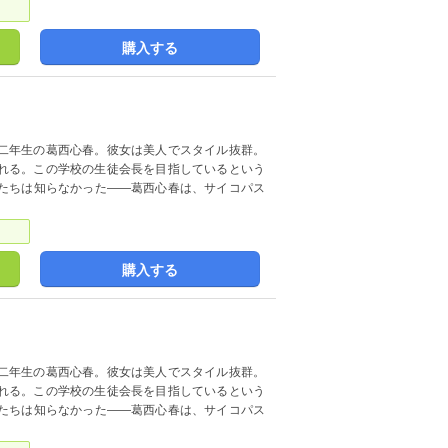
購入する
二年生の葛西心春。彼女は美人でスタイル抜群。
れる。この学校の生徒会長を目指しているという
たちは知らなかった――葛西心春は、サイコパス
購入する
二年生の葛西心春。彼女は美人でスタイル抜群。
れる。この学校の生徒会長を目指しているという
たちは知らなかった――葛西心春は、サイコパス