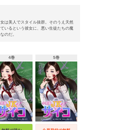
彼女は美人でスタイル抜群。そのうえ天然
しているという彼女に、悪い生徒たちの魔
スなのだ。
4巻
5巻