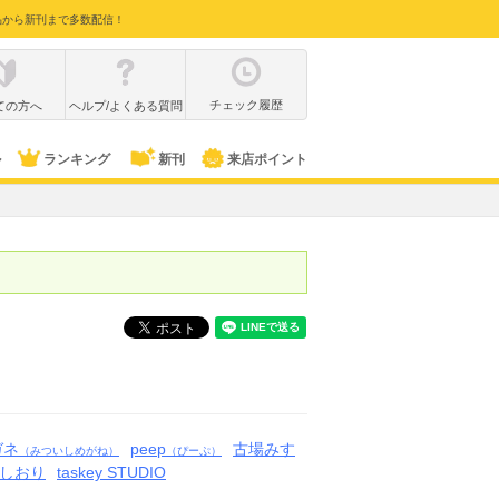
品から新刊まで多数配信！
チェック履歴
ての方へ
ヘルプ/よくある質問
ル
ランキング
新刊
来店ポイント
ガネ
peep
古場みす
（みついしめがね）
（ぴーぷ）
しおり
taskey STUDIO