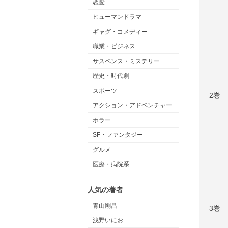
恋愛
ヒューマンドラマ
ギャグ・コメディー
職業・ビジネス
サスペンス・ミステリー
歴史・時代劇
スポーツ
2巻
アクション・アドベンチャー
ホラー
SF・ファンタジー
グルメ
医療・病院系
人気の著者
青山剛昌
3巻
浅野いにお