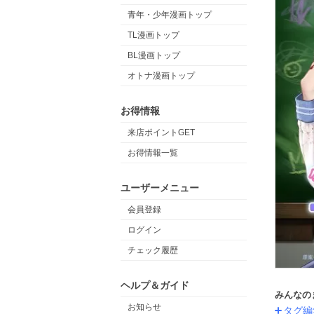
青年・少年漫画トップ
TL漫画トップ
BL漫画トップ
オトナ漫画トップ
お得情報
来店ポイントGET
お得情報一覧
ユーザーメニュー
会員登録
ログイン
チェック履歴
ヘルプ＆ガイド
みんなの
お知らせ
タグ編