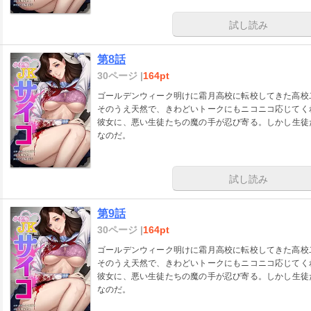
試し読み
第8話
30ページ |
164pt
ゴールデンウィーク明けに霜月高校に転校してきた高校
そのうえ天然で、きわどいトークにもニコニコ応じてく
彼女に、悪い生徒たちの魔の手が忍び寄る。しかし生徒
なのだ。
試し読み
第9話
30ページ |
164pt
ゴールデンウィーク明けに霜月高校に転校してきた高校
そのうえ天然で、きわどいトークにもニコニコ応じてく
彼女に、悪い生徒たちの魔の手が忍び寄る。しかし生徒
なのだ。