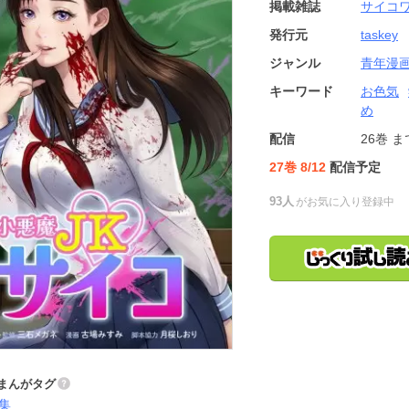
掲載雑誌
サイコ
発行元
taskey
ジャンル
青年漫
キーワード
お色気
め
配信
26巻
ま
27巻 8/12
配信予定
93人
がお気に入り登録中
まんがタグ
集