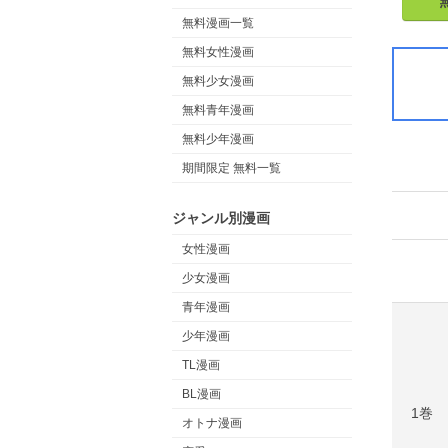
無料漫画一覧
無料女性漫画
無料少女漫画
無料青年漫画
無料少年漫画
期間限定 無料一覧
ジャンル別漫画
女性漫画
少女漫画
青年漫画
少年漫画
TL漫画
BL漫画
1巻
オトナ漫画