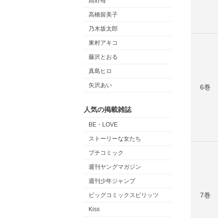
高野苺
高橋留美子
乃木坂太郎
東村アキコ
藤沢とおる
真島ヒロ
矢沢あい
6巻
人気の掲載雑誌
BE・LOVE
ストーリーな女たち
プチコミック
週刊ヤングマガジン
週刊少年ジャンプ
7巻
ビッグコミックスピリッツ
Kiss