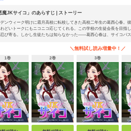
悪魔JKサイコ」のあらすじ | ストーリー
ルデンウィーク明けに霜月高校に転校してきた高校二年生の葛西心春。
きわどいトークにもニコニコ応じてくれる。この学校の生徒会長を目指
が忍び寄る。しかし生徒たちは知らなかった――葛西心春は、サイコパ
＼無料試し読み増量中！／
1巻
2巻
3巻