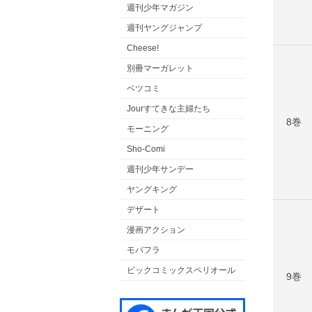
週刊少年マガジン
週刊ヤングジャンプ
Cheese!
別冊マーガレット
ベツコミ
Jourすてきな主婦たち
8巻
モーニング
Sho-Comi
週刊少年サンデー
ヤングキング
デザート
漫画アクション
モバフラ
ビックコミックスペリオール
9巻