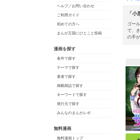
ヘルプ／お問い合わせ
「小
ご利用ガイド
ゴー
初めての方へ
で、
まんが王国にひとこと投稿
の手
漫画を探す
条件で探す
テーマで探す
著者で探す
掲載雑誌で探す
キーワードで探す
発行元で探す
みんなのまんがレポ
無料漫画
無料漫画トップ