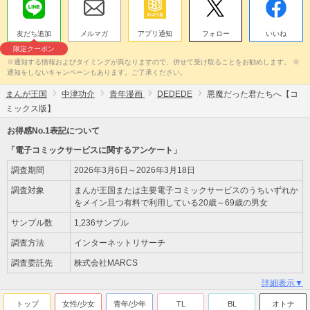
友だち追加
メルマガ
アプリ通知
フォロー
いいね
限定クーポン
※通知する情報およびタイミングが異なりますので、併せて受け取ることをお勧めします。 ※
通知をしないキャンペーンもあります。ご了承ください。
まんが王国
中津功介
青年漫画
DEDEDE
悪魔だった君たちへ【コ
ミックス版】
お得感No.1表記について
「電子コミックサービスに関するアンケート」
調査期間
2026年3月6日～2026年3月18日
調査対象
まんが王国または主要電子コミックサービスのうちいずれか
をメイン且つ有料で利用している20歳～69歳の男女
サンプル数
1,236サンプル
調査方法
インターネットリサーチ
調査委託先
株式会社MARCS
詳細表示▼
トップ
女性/少女
青年/少年
TL
BL
オトナ