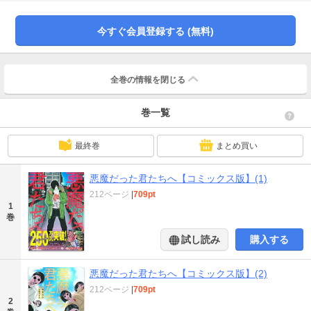
というもの。一方、美穂のもとにも信の浮気を匂わせるメールが届いていた。
悪意を持った何者かによって、次々と暴かれる秘密の数々。その魔の手は他の
仲間たちにも迫っていて……!?※現在配信中の同作品連載版と同様の内容です。
今すぐ会員登録する (無料)
重複購入にご注意ください。 ※コミックス版では新規描き下ろし読切も収
録！
全巻の情報を
閉じる
巻一覧
最終巻
まとめ買い
悪魔だった君たちへ【コミックス版】(1)
212ページ
|
709pt
1
巻
試し読み
購入する
悪魔だった君たちへ【コミックス版】(2)
212ページ
|
709pt
2