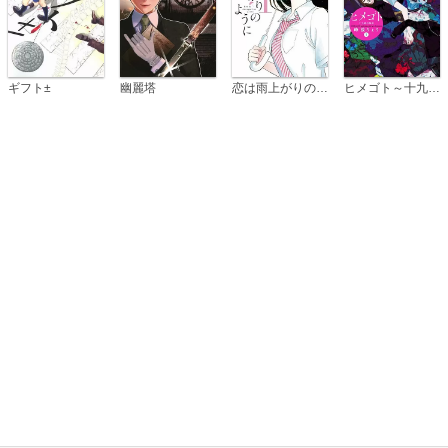
恋は雨上がりのように
ギフト±
幽麗塔
ヒメゴト～十九歳の制服～