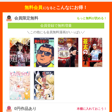
無料会員
こんなにお得！
になると
会員限定無料
もっと無料が読める！
会員登録で無料増量
＼この他にも会員無料漫画がいっぱい／
0円作品あり
本棚に入れておこう！