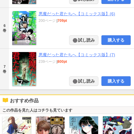
悪魔だった君たちへ【コミックス版】(6)
200ページ
|
709pt
6
巻
試し読み
購入する
悪魔だった君たちへ【コミックス版】(7)
239ページ
|
800pt
7
巻
試し読み
購入する
おすすめ作品
この作品を見た人はコチラも見ています