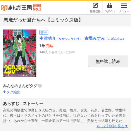
新規登録
ログイン
メニュー
悪魔だった君たちへ【コミックス版】
青年
中津功介
古場みすみ
（なかつこうすけ）
（こばみすみ）
7巻
完結
140人
がお気に入り登録中
無料試し読み
みんなのまんがタグ
タグ編集
あらすじ | ストーリー
高校の同級生で仲良し６人組の信、美穂、雄介、俊夫、花奈、倫太郎。学生時
代、彼らはクラスメイトのひとりを標的に、壮絶ないじめを行っていた過去を
持つ。あれから十五年、一流企業の第一線で活躍し、美穂との結婚も控えた信
のもとに、送信元不明のメールが届く。その内容は、美穂がパパ活をしている
もっと詳細を見る▼