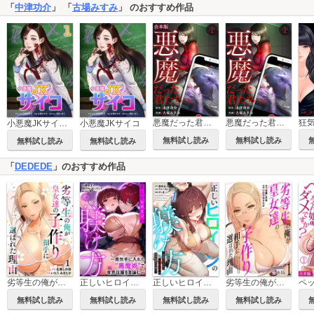
「
中津功介
」 「
古場みすみ
」 のおすすめ作品
悪魔だった君たちへ【合本版】
悪魔だった君たちへ
小悪魔JKサイコ【単行本版】
小悪魔JKサイコ
無料試し読み
無料試し読み
無料試し読み
無料試し読み
「
DEDEDE
」のおすすめ作品
劣等生の俺が皇女達の子作り相手に選ばれた理由【フルカラー】【電子単行本】
正しいヒロインの躾け方～突然手に入れた“黒魔術”で世界征服を目論む～【フルカラー】【合本版】
正しいヒロインの躾け方～突然手に入れた“黒魔術”で世界征服を目論む～【フルカラー】【電子単行本】
劣等生の俺が皇女達の子作り相手に選ばれた理由【フルカラー】【合本版】
無料試し読み
無料試し読み
無料試し読み
無料試し読み