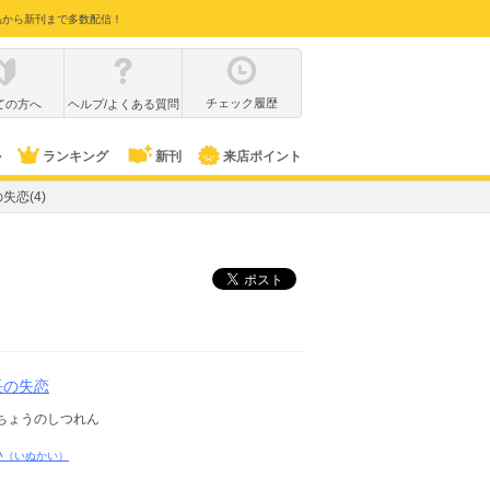
品から新刊まで多数配信！
チェック履歴
ての方へ
ヘルプ/よくある質問
ル
ランキング
新刊
来店ポイント
失恋(4)
長の失恋
ちょうのしつれん
い
（いぬかい）