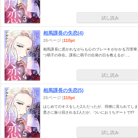
試し読み
相馬課長の失恋(4)
26ページ |
110pt
相馬課長に惹かれながらも心のブレーキがかかる万理華
つ萌子の存在。課長に萌子の出発の日を教えるが…。
試し読み
相馬課長の失恋(5)
26ページ |
110pt
はじめてのキスをした2人だったが、同僚に見られてし
悪さに振り回される2人だが、ついにおうちデートで!!?
試し読み