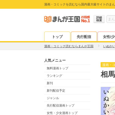
漫画・コミックを読むなら国内最大級サイトのまん
詳細
検索
トップ
先行配信
女性/
漫画・コミック読むならまんが王国
いぬか
人気メニュー
漫画・
無料漫画トップ
相馬
ランキング
新刊
新刊配信予定
ジャンル
先行配信漫画トップ
女性・少女漫画トップ