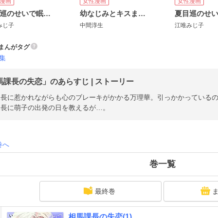
漫画
女性漫画
女性漫画
夏目巡のせいで眠れない【単行本版】
幼なじみとキスまで0.5秒
みじ子
中間淳生
江唯みじ子
まんがタグ
集
馬課長の失恋」のあらすじ | ストーリー
課長に惹かれながらも心のブレーキがかかる万理華。引っかかっている
課長に萌子の出発の日を教えるが…。
巻へ
巻一覧
最終巻
相馬課長の失恋(1)