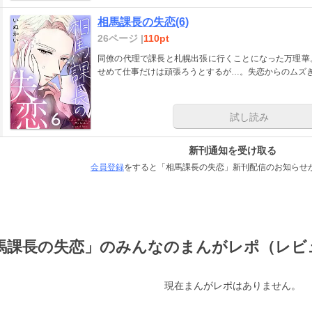
相馬課長の失恋(6)
26ページ |
110pt
同僚の代理で課長と札幌出張に行くことになった万理華
せめて仕事だけは頑張ろうとするが…。失恋からのムズき
試し読み
新刊通知を受け取る
会員登録
をすると「相馬課長の失恋」新刊配信のお知らせ
馬課長の失恋」のみんなのまんがレポ（レビ
現在まんがレポはありません。