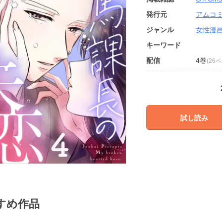
発行元
アムコ
ジャンル
女性漫
キーワード
配信
4巻
(26
試し読み
すめ作品