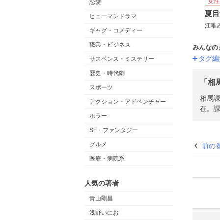
女性
恋愛
ヒューマンドラマ
江唯
ギャグ・コメディー
職業・ビジネス
みんなの
タグ編
サスペンス・ミステリー
歴史・時代劇
「相
スポーツ
相馬
アクション・アドベンチャー
在。
ホラー
SF・ファンタジー
グルメ
前の
医療・病院系
人気の著者
青山剛昌
浅野いにお