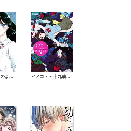
恋は雨上がりのように
ヒメゴト～十九歳の制服～