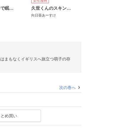
女性漫画
夏目巡のせいで眠れない
久世くんのスキンシップはぎこちない
向日葵あーすけ
のはまもなくイギリスへ旅立つ萌子の存
次の巻へ
まとめ買い