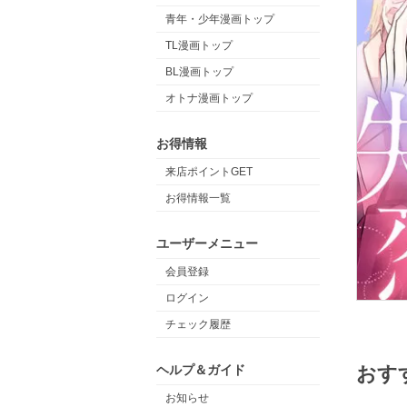
青年・少年漫画トップ
TL漫画トップ
BL漫画トップ
オトナ漫画トップ
お得情報
来店ポイントGET
お得情報一覧
ユーザーメニュー
会員登録
ログイン
チェック履歴
ヘルプ＆ガイド
おす
お知らせ