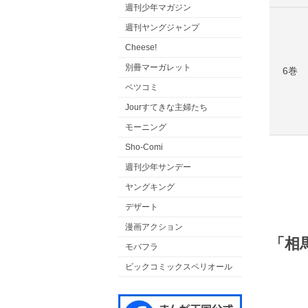
週刊少年マガジン
週刊ヤングジャンプ
Cheese!
別冊マーガレット
6巻
ベツコミ
Jourすてきな主婦たち
モーニング
Sho-Comi
週刊少年サンデー
ヤングキング
デザート
漫画アクション
「相
モバフラ
ビックコミックスペリオール