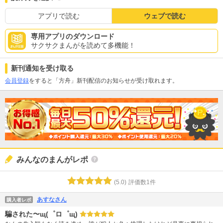
アプリで読む
ウェブで読む
専用アプリのダウンロード
サクサクまんがを読めて多機能！
新刊通知を受け取る
会員登録
をすると「方舟」新刊配信のお知らせが受け取れます。
みんなのまんがレポ
(
5.0
)
評価数
1
件
あすなさん
購入者レポ
騙された〜щ⁠(⁠゜⁠ロ⁠゜⁠щ⁠)