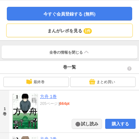
事態になる。タイムリミット約一週間の、残酷な犯人探しが始まる！
今すぐ会員登録する (無料)
まんがレポを見る
1件
全巻の情報を
閉じる
巻一覧
最終巻
まとめ買い
方舟 1巻
205ページ
|
664pt
1
巻
試し読み
購入する
方舟 2巻