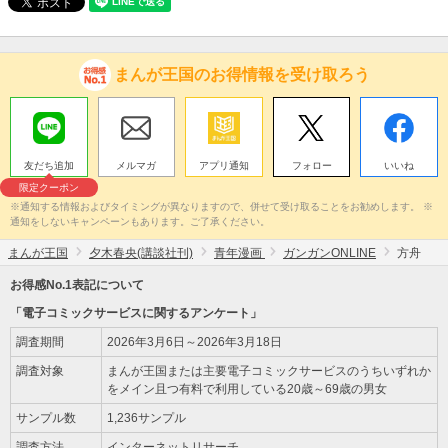
まんが王国のお得情報を受け取ろう
友だち追加
メルマガ
アプリ通知
フォロー
いいね
限定クーポン
※通知する情報およびタイミングが異なりますので、併せて受け取ることをお勧めします。 ※
通知をしないキャンペーンもあります。ご了承ください。
まんが王国
夕木春央(講談社刊)
青年漫画
ガンガンONLINE
方舟
お得感No.1表記について
「電子コミックサービスに関するアンケート」
調査期間
2026年3月6日～2026年3月18日
調査対象
まんが王国または主要電子コミックサービスのうちいずれか
をメイン且つ有料で利用している20歳～69歳の男女
サンプル数
1,236サンプル
調査方法
インターネットリサーチ