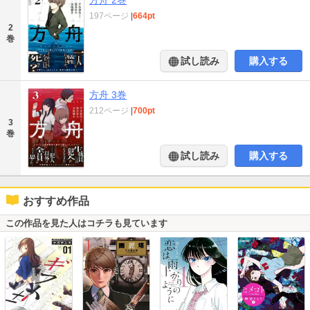
197ページ
|
664pt
2
巻
試し読み
購入する
方舟 3巻
212ページ
|
700pt
3
巻
試し読み
購入する
おすすめ作品
この作品を見た人はコチラも見ています