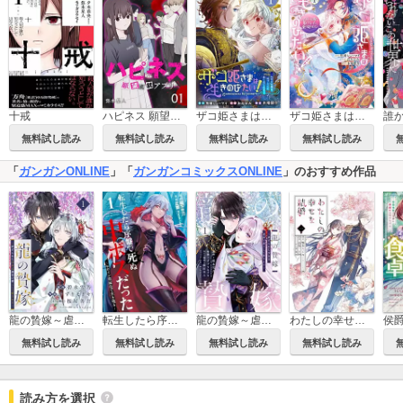
十戒
ハピネス 願望成就アプリ
ザコ姫さまは生きのびたい！～処刑の危機は、姫プレイで乗り切ります～【分冊版】
ザコ姫さまは生きのびたい！～処刑の危機は、姫プレイで乗り切ります～
無料試し読み
無料試し読み
無料試し読み
無料試し読み
「
ガンガンONLINE
」「
ガンガンコミックスONLINE
」のおすすめ作品
龍の贄嫁～虐げられた少女は運命の番として愛される～【分冊版】
転生したら序盤で死ぬ中ボスだった－ヒロイン眷属化で生き残る－
龍の贄嫁～虐げられた少女は運命の番として愛される～
わたしの幸せな結婚
無料試し読み
無料試し読み
無料試し読み
無料試し読み
読み方を選択