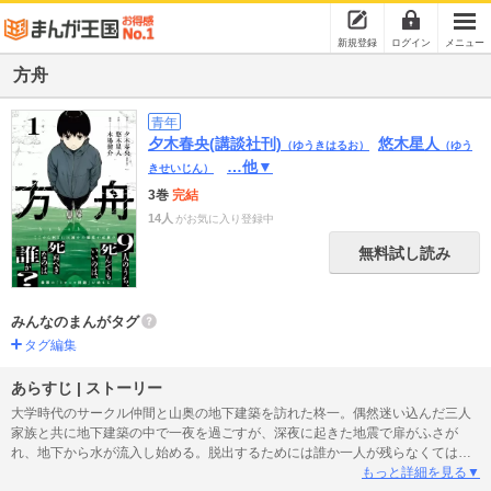
新規登録
ログイン
メニュー
方舟
青年
夕木春央(講談社刊)
悠木星人
（ゆうきはるお）
（ゆう
…他▼
きせいじん）
3巻
完結
14人
がお気に入り登録中
無料試し読み
みんなのまんがタグ
タグ編集
あらすじ | ストーリー
大学時代のサークル仲間と山奥の地下建築を訪れた柊一。偶然迷い込んだ三人
家族と共に地下建築の中で一夜を過ごすが、深夜に起きた地震で扉がふさが
れ、地下から水が流入し始める。脱出するためには誰か一人が残らなくてはな
らない。そんな中で殺人事件が起こり、犯人が分からないと犠牲者が選べない
もっと詳細を見る▼