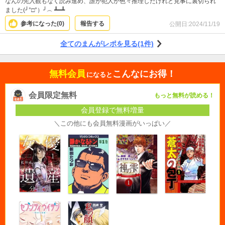
なんの先入観もなく読み進め、誰が犯人か色々推理したけれど見事に裏切られ
ました(⁠╯⁠°⁠□⁠°⁠）⁠╯⁠︵⁠ ⁠┻⁠━⁠┻
参考になった(
0
)
報告する
公開日:
2024/11/19
全てのまんがレポを見る(1件)
無料会員
こんなにお得！
になると
会員限定無料
もっと無料が読める！
会員登録で無料増量
＼この他にも会員無料漫画がいっぱい／