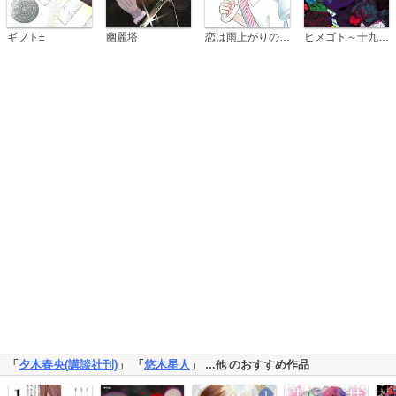
恋は雨上がりのように
ギフト±
幽麗塔
ヒメゴト～十九歳の制服～
「
夕木春央(講談社刊)
」 「
悠木星人
」
のおすすめ作品
…他