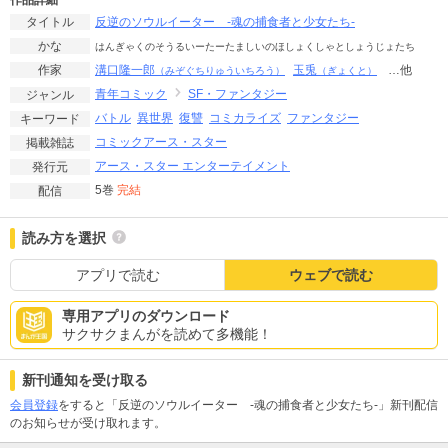
作品詳細
反逆のソウルイーター -魂の捕食者と少女たち-
タイトル
かな
はんぎゃくのそうるいーたーたましいのほしょくしゃとしょうじょたち
溝口隆一郎
玉兎
…他
作家
（みぞぐちりゅういちろう）
（ぎょくと）
青年コミック
SF・ファンタジー
ジャンル
バトル
異世界
復讐
コミカライズ
ファンタジー
キーワード
コミックアース・スター
掲載雑誌
アース・スター エンターテイメント
発行元
5巻
完結
配信
読み方を選択
アプリで読む
ウェブで読む
専用アプリのダウンロード
サクサクまんがを読めて多機能！
新刊通知を受け取る
会員登録
をすると「反逆のソウルイーター -魂の捕食者と少女たち-」新刊配信
のお知らせが受け取れます。