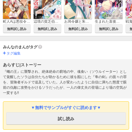
お局令嬢と朱夏の季節 ～冷徹宰相様のお飾りの妻になったはずが、溺愛されています～
町人Aは悪役令嬢をどうしても救いたい ～どぶと空と氷の姫君～
辺境の貧乏伯爵に嫁ぐことになったので領地改革に励みます ～the letter from Boule～
生まれた直後に捨てられたけど、前世が大賢者だったので余裕で生きてます ～最強赤ちゃん大暴走～
無料試し読み
無料試し読み
無料試し読み
無料試し読み
みんなのまんがタグ
タグ編集
あらすじ|ストーリー
『蠅の王』に襲撃され、絶体絶命の窮地の中、魂食い（ソウルイーター）とし
て覚醒したソラは自分たちが助かるために彼を囮にした『隼の剣』の面々の罪
を、冒険者ギルドで追及していた。人が変わったように自信に満ちた態度で眼
前の仇敵に攻勢をかけるソラだったが、一人の偉丈夫の登場により場の空気が
一変する!!
▼無料でサンプルがすぐに読めます▼
試し読み