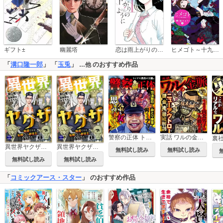
恋は雨上がりのように
ギフト±
幽麗塔
ヒメゴト～十九歳の制服～
「
溝口隆一郎
」 「
玉兎
」
のおすすめ作品
…他
警察の正体 トンデモ捜査の実態編
実話 ワルの金脈 大金脈を探し当てたワル編
異世界ヤクザ～極道ですが転移したら救世主になりました～【単行本版】
異世界ヤクザ～極道ですが転移したら救世主になりました～
無料試し読み
無料試し読み
無料試し読み
無料試し読み
「
コミックアース・スター
」 のおすすめ作品