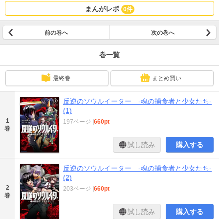
まんがレポ
0件
前の巻へ
次の巻へ
巻一覧
最終巻
まとめ買い
反逆のソウルイーター -魂の捕食者と少女たち-
(1)
1
197ページ
|
660pt
巻
試し読み
購入する
反逆のソウルイーター -魂の捕食者と少女たち-
(2)
2
203ページ
|
660pt
巻
試し読み
購入する