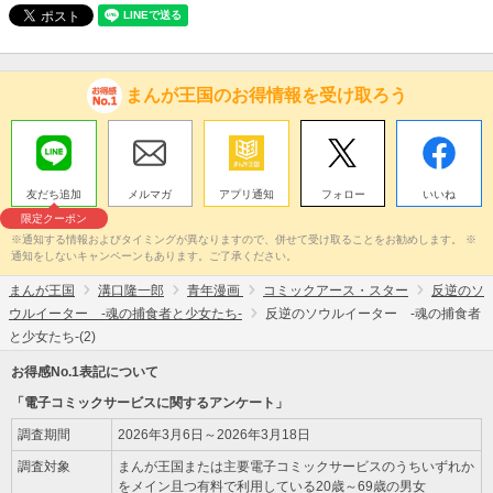
まんが王国のお得情報を受け取ろう
友だち追加
メルマガ
アプリ通知
フォロー
いいね
限定クーポン
※通知する情報およびタイミングが異なりますので、併せて受け取ることをお勧めします。 ※
通知をしないキャンペーンもあります。ご了承ください。
まんが王国
溝口隆一郎
青年漫画
コミックアース・スター
反逆のソ
ウルイーター -魂の捕食者と少女たち-
反逆のソウルイーター -魂の捕食者
と少女たち-(2)
お得感No.1表記について
「電子コミックサービスに関するアンケート」
調査期間
2026年3月6日～2026年3月18日
調査対象
まんが王国または主要電子コミックサービスのうちいずれか
をメイン且つ有料で利用している20歳～69歳の男女