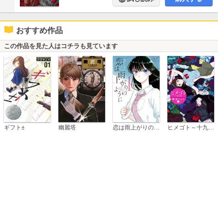
おすすめ作品
この作品を見た人はコチラも見ています
恋は雨上がりのように
ギフト±
幽麗塔
ヒメゴト～十九歳の制服～