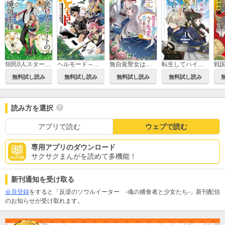
領民0人スタートの辺境領主様～青のディアスと蒼角の乙女～
ヘルモード～やり込み好きのゲーマーは廃設定の異世界で無双する～ はじまりの召喚士
無自覚聖女は今日も無意識に力を垂れ流す ～公爵家の落ちこぼれ令嬢、嫁ぎ先で幸せを掴み取る～
転生してハイエルフになりましたが、スローライフは120年で飽きました -Highelf with a long life-
戦
無料試し読み
無料試し読み
無料試し読み
無料試し読み
読み方を選択
アプリで読む
ウェブで読む
専用アプリのダウンロード
サクサクまんがを読めて多機能！
新刊通知を受け取る
会員登録
をすると「反逆のソウルイーター -魂の捕食者と少女たち-」新刊配信
のお知らせが受け取れます。