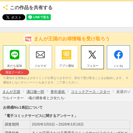
この作品を共有する
まんが王国のお得情報を受け取ろう
友だち追加
メルマガ
アプリ通知
フォロー
いいね
限定クーポン
※通知する情報およびタイミングが異なりますので、併せて受け取ることをお勧めします。 ※
通知をしないキャンペーンもあります。ご了承ください。
まんが王国
溝口隆一郎
青年漫画
コミックアース・スター
反逆のソ
ウルイーター -魂の捕食者と少女たち-
お得感No.1表記について
「電子コミックサービスに関するアンケート」
調査期間
2026年3月6日～2026年3月18日