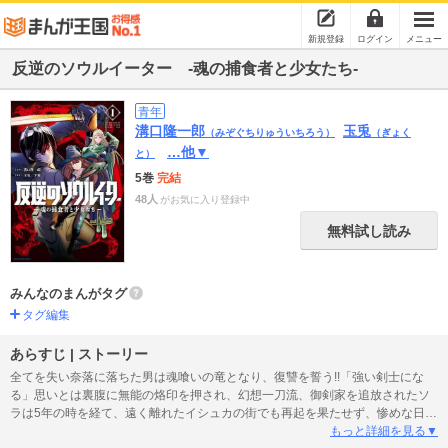
新規登録
ログイン
メニュー
反逆のソウルイーター -魂の捕食者と少女たち-
青年
溝口隆一郎
玉兎
（みぞぐちりゅういちろう）
（ぎょく
…他▼
と）
5巻
完結
48人
がお気に入り登録中
無料試し読み
みんなのまんがタグ
タグ編集
あらすじ | ストーリー
全てを失い奈落に落ちた男は魂喰いの竜となり、復讐を誓う!!「強い剣士にな
る」思いとは裏腹に無能の烙印を押され、幻想一刀流、御剣家を追放されたソ
ラは5年の時を経て、遠く離れたイシュカの街でも再起を果たせず、惨めな日々
を送る。そんな中、かつて自分を見捨てた仲間たちに陥れられ魔物の餌食に
もっと詳細を見る▼