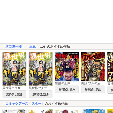
「
溝口隆一郎
」 「
玉兎
」
のおすすめ作品
…他
警察の正体 トンデモ捜査の実態編
実話 ワルの金脈 大金脈を探し当てたワル編
異世界ヤクザ～極道ですが転移したら救世主になりました～【単行本版】
異世界ヤクザ～極道ですが転移したら救世主になりました～
無料試し読み
無料試し読み
無料試し読み
無料試し読み
「
コミックアース・スター
」のおすすめ作品