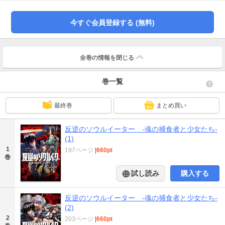
───
今すぐ会員登録する (無料)
全巻の情報を
閉じる
巻一覧
最終巻
まとめ買い
反逆のソウルイーター -魂の捕食者と少女たち-
(1)
1
197ページ
|
660pt
巻
試し読み
購入する
反逆のソウルイーター -魂の捕食者と少女たち-
(2)
2
203ページ
|
660pt