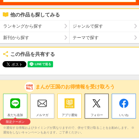
他の作品も探してみる
ランキングから探す
ジャンルで探す
新刊から探す
テーマで探す
この作品を共有する
まんが王国のお得情報を受け取ろう
友だち追加
メルマガ
アプリ通知
フォロー
いいね
限定クーポン
※通知する情報およびタイミングが異なりますので、併せて受け取ることをお勧めします。 ※
通知をしないキャンペーンもあります。ご了承ください。