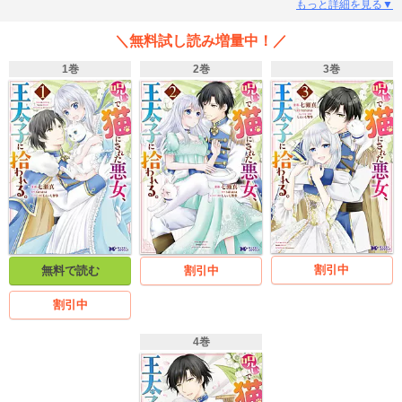
が、王女と夫の浮気を疑った妹によって、猫になる呪いをかけられ、王女毒殺
もっと詳細を見る▼
未遂の容疑を被せられてしまう。そんな中、猫の姿になったリリルーシアは過
剰な猫好きの王太子ジェラルドに拾われ、甘々に溺愛されることに――!?人に
＼無料試し読み増量中！／
戻れば冤罪処刑、猫のままなら溺愛死…!? 呪いで猫にされてしまった悪女と猫
が好き過ぎる王太子のもふもふラブコメファンタジー！
1巻
2巻
3巻
割引中
無料で読む
割引中
割引中
4巻