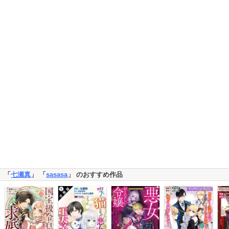
「
七瀬真
」 「
sasasa
」 のおすすめ作品