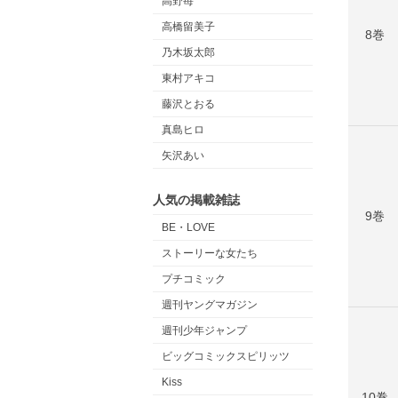
高野苺
高橋留美子
8巻
乃木坂太郎
東村アキコ
藤沢とおる
真島ヒロ
矢沢あい
人気の掲載雑誌
9巻
BE・LOVE
ストーリーな女たち
プチコミック
週刊ヤングマガジン
週刊少年ジャンプ
ビッグコミックスピリッツ
Kiss
10巻