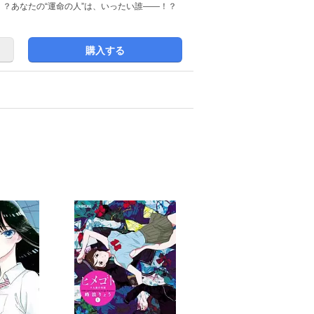
？あなたの“運命の人”は、いったい誰――！？
購入する