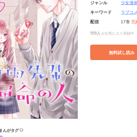
ジャンル
少女漫
キーワード
ラブコ
配信
17巻
完
559人
がお気に入り登録中
無料試し読み
まんがタグ