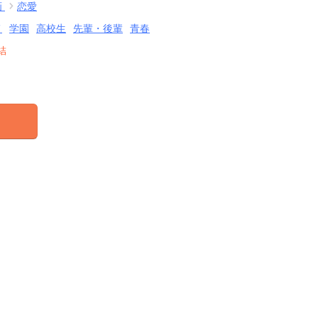
画
恋愛
メ
学園
高校生
先輩・後輩
青春
結