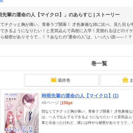
集
雨先輩の運命の人【マイクロ】」のあらすじ | ストーリー
と胸が痛い、青春ラブ開幕！ 才色兼備な姉に比べ、見た目も中身もふつーな女子高生・苗は、一人でな
もできるようになりたい！と意気込んで高校に入学！見惚れるほどのイ
ら秘密がありそうで…！？あなたの“運命の人”は、いったい誰――！？
巻一覧
最終巻
時雨先輩の運命の人【マイクロ】(1)
48ページ |
150pt
切なくてチクッと胸が痛い、青春ラブ開幕！ 才色兼備な姉に比べ、見た目も中身もふつーな女子高生・苗
は、一人でなんでもできるようになりたい！と意気込ん
輩と出会ったけれど、彼には何やら秘密がありそうで…！