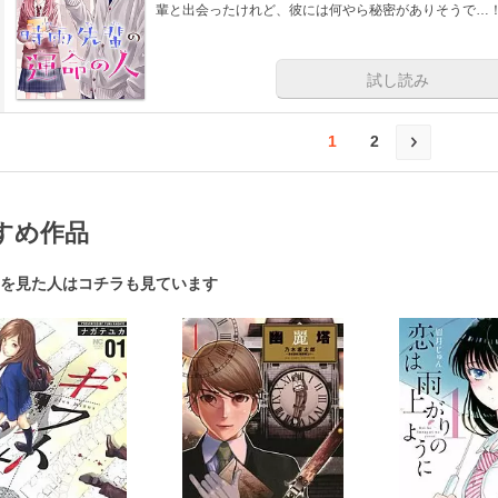
輩と出会ったけれど、彼には何やら秘密がありそうで…！
試し読み
1
2
すめ作品
を見た人はコチラも見ています