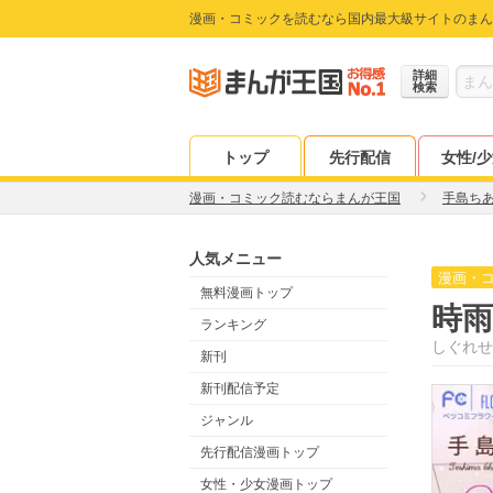
漫画・コミックを読むなら国内最大級サイトのまん
詳細
検索
トップ
先行配信
女性/
漫画・コミック読むならまんが王国
手島ち
人気メニュー
漫画・
無料漫画トップ
時
ランキング
しぐれせ
新刊
新刊配信予定
ジャンル
先行配信漫画トップ
女性・少女漫画トップ