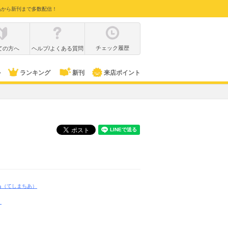
品から新刊まで多数配信！
チェック履歴
ての方へ
ヘルプ/よくある質問
ル
ランキング
新刊
来店ポイント
】
あ
（てしまちあ）
ミ