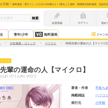
が王国！
無料漫画・電子コミックが10,000冊以上！1冊丸ごと無料、期間限定無料漫画、完結作
ログイン
会員登録
初め
少女
青年/少年
無料漫画
ジャン
あ
少女漫画・コミック
ベツコミ
時雨先輩の運命の人【マイクロ
コミック
雨先輩の運命の人【マイクロ】
んぱいのうんめいのひと
著者・作者
手島ち
掲載雑誌
ベツコ
発行元
小学館