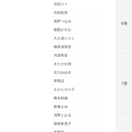
石田スイ
石田拓実
海野つなみ
6巻
楳図かずお
大久保ヒロミ
御茶漬海苔
河原和音
きたがわ翔
北川みゆき
草野誼
7巻
さかたのり子
椎名軽穂
新條まゆ
清野とおる
曽根富美子