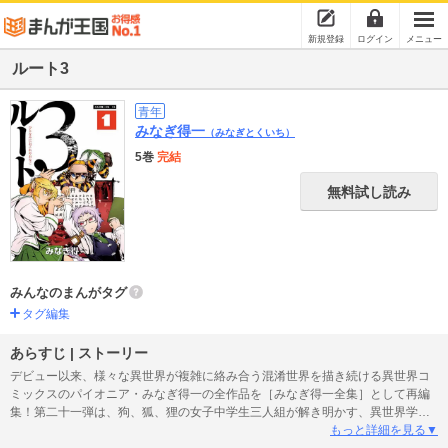
新規登録
ログイン
メニュー
ルート3
青年
みなぎ得一
（みなぎとくいち）
5巻
完結
無料試し読み
みんなのまんがタグ
タグ編集
あらすじ | ストーリー
デビュー以来、様々な異世界が複雑に絡み合う混淆世界を描き続ける異世界コ
ミックスのパイオニア・みなぎ得一の全作品を［みなぎ得一全集］として再編
集！第二十一弾は、狗、狐、狸の女子中学生三人組が解き明かす、異世界学園
都市伝説ストーリー第１巻！「災禍の召喚術師」が引き起こした「大召喚」
もっと詳細を見る▼