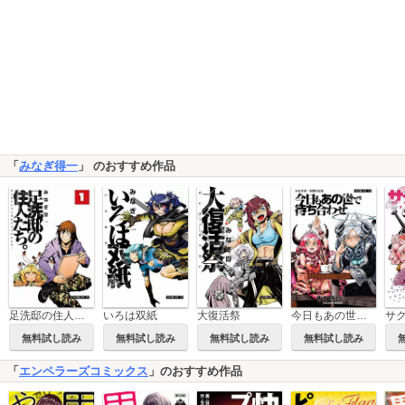
「
みなぎ得一
」 のおすすめ作品
足洗邸の住人たち。
いろは双紙
大復活祭
今日もあの世で待ち合わせ
サ
無料試し読み
無料試し読み
無料試し読み
無料試し読み
「
エンペラーズコミックス
」のおすすめ作品