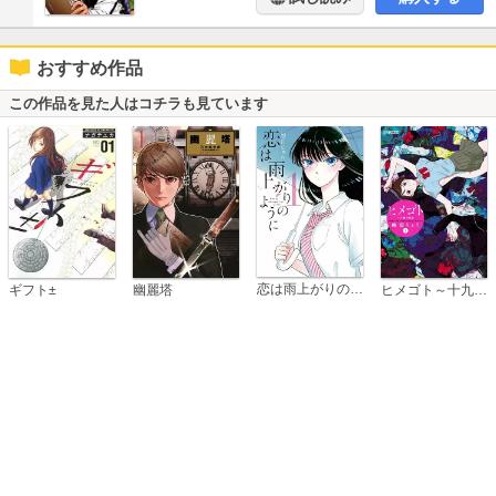
おすすめ作品
この作品を見た人はコチラも見ています
恋は雨上がりのように
ギフト±
幽麗塔
ヒメゴト～十九歳の制服～