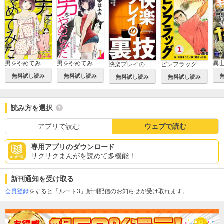
男をやめてみた～癌になったので女装して恋をすることにしました～
男をやめてみた～癌になったので女装して恋をすることにしました～ 【単行本版】
快楽プレイの裏技
ピンフラッグ
無料試し読み
無料試し読み
無料試し読み
無料試し読み
読み方を選択
アプリで読む
ウェブで読む
専用アプリのダウンロード
サクサクまんがを読めて多機能！
新刊通知を受け取る
会員登録
をすると「ルート3」新刊配信のお知らせが受け取れます。