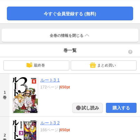
で、至る所に魔界や異界、亜人や人外が出現した混沌世界。秀真「中央」にあ
る、異種族統合学校「万魔殿学園」中等部に通う、光前寺・保由［化け狗］、
久木・初音［化け狐］、二ッ岩・魔魅［化け狸］の３人の前に続々と現れる都
今すぐ会員登録する (無料)
市伝説とは!?とある放課後、保由が教室に入ると、初音と魔魅がこっくりさん
をやっていた。聞けば知らないうちに鞄に入っていた黒い箱に、こっくりさん
の紙が入っていたという。嫌な予感がした保由は二人にこっくりさんをやめさ
せようとしたが、「お帰りください」と頼んでもソレは一向に帰ってくれ
全巻の情報を
閉じる
ず……。
巻一覧
最終巻
まとめ買い
ルート3 1
172ページ
|
650pt
1
巻
試し読み
購入する
ルート3 2
166ページ
|
650pt
2