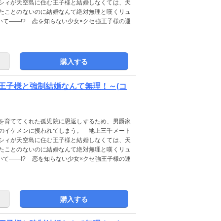
シィが天空島に住む王子様と結婚しなくては、天
たことのないのに結婚なんて絶対無理と嘆くリュ
て――!? 恋を知らない少女×クセ強王子様の運
購入する
王子様と強制結婚なんて無理！～(コ
を育ててくれた孤児院に恩返しするため、男爵家
のイケメンに攫われてしまう。 地上三千メート
シィが天空島に住む王子様と結婚しなくては、天
たことのないのに結婚なんて絶対無理と嘆くリュ
て――!? 恋を知らない少女×クセ強王子様の運
購入する