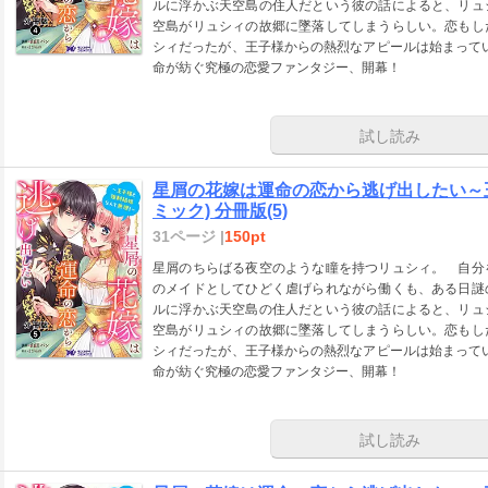
ルに浮かぶ天空島の住人だという彼の話によると、リュ
空島がリュシィの故郷に墜落してしまうらしい。恋もし
シィだったが、王子様からの熱烈なアピールは始まってい
命が紡ぐ究極の恋愛ファンタジー、開幕！
試し読み
星屑の花嫁は運命の恋から逃げ出したい～
ミック) 分冊版(5)
31ページ |
150pt
星屑のちらばる夜空のような瞳を持つリュシィ。 自分
のメイドとしてひどく虐げられながら働くも、ある日謎
ルに浮かぶ天空島の住人だという彼の話によると、リュ
空島がリュシィの故郷に墜落してしまうらしい。恋もし
シィだったが、王子様からの熱烈なアピールは始まってい
命が紡ぐ究極の恋愛ファンタジー、開幕！
試し読み