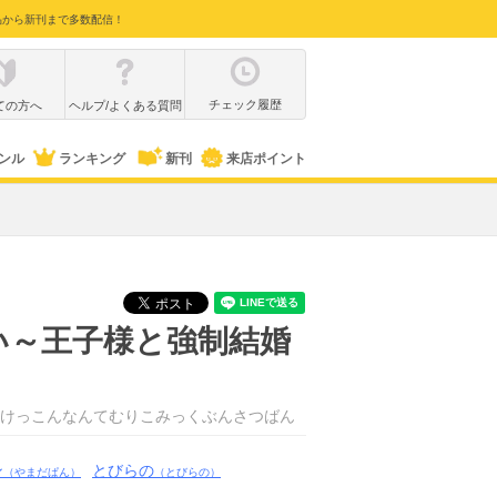
品から新刊まで多数配信！
チェック履歴
ての方へ
ヘルプ/よくある質問
ンル
ランキング
新刊
来店ポイント
い～王子様と強制結婚
けっこんなんてむりこみっくぶんさつばん
ン
とびらの
（やまだぱん）
（とびらの）