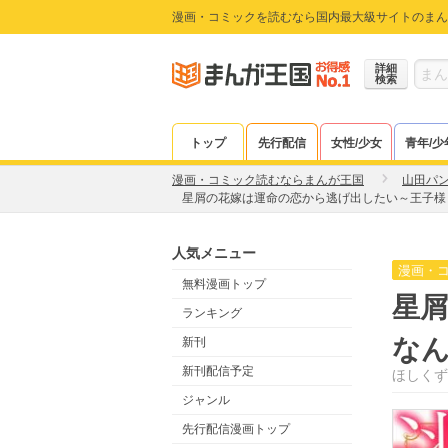
漫画・コミックを読むなら国内最大級サイトのまん
詳細
検索
トップ
先行配信
女性/少女
青年/少
漫画・コミック読むならまんが王国
山田パ
星屑の花嫁は運命の恋から逃げ出したい～王子様と
人気メニュー
漫画・
無料漫画トップ
星
ランキング
なん
新刊
新刊配信予定
ほしくず
ジャンル
先行配信漫画トップ