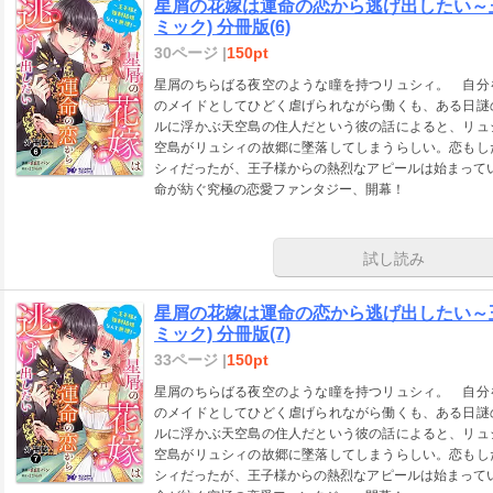
星屑の花嫁は運命の恋から逃げ出したい～
ミック) 分冊版(6)
30ページ |
150pt
星屑のちらばる夜空のような瞳を持つリュシィ。 自分
のメイドとしてひどく虐げられながら働くも、ある日謎
ルに浮かぶ天空島の住人だという彼の話によると、リュ
空島がリュシィの故郷に墜落してしまうらしい。恋もし
シィだったが、王子様からの熱烈なアピールは始まってい
命が紡ぐ究極の恋愛ファンタジー、開幕！
試し読み
星屑の花嫁は運命の恋から逃げ出したい～
ミック) 分冊版(7)
33ページ |
150pt
星屑のちらばる夜空のような瞳を持つリュシィ。 自分
のメイドとしてひどく虐げられながら働くも、ある日謎
ルに浮かぶ天空島の住人だという彼の話によると、リュ
空島がリュシィの故郷に墜落してしまうらしい。恋もし
シィだったが、王子様からの熱烈なアピールは始まってい