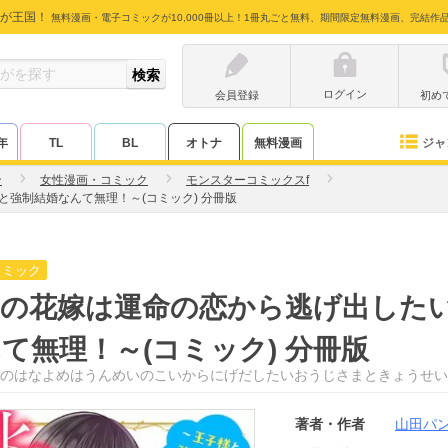
が王国！
無料漫画・電子コミックが10,000冊以上！1冊丸ごと無料、期間限定無料漫画、完結作
ログイン
会員登録
初め
ジャ
年
TL
BL
オトナ
無料漫画
ン
女性漫画・コミック
モンスターコミックスf
強制結婚なんて無理！～(コミック) 分冊版
コミック
屑の花嫁は運命の恋から逃げ出した
て無理！～(コミック) 分冊版
のはなよめはうんめいのこいからにげだしたいおうじさまときょうせい
著者・作者
山田パ