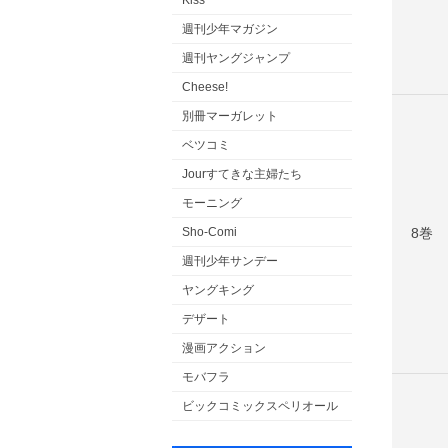
Kiss
週刊少年マガジン
週刊ヤングジャンプ
Cheese!
別冊マーガレット
ベツコミ
Jourすてきな主婦たち
モーニング
8巻
Sho-Comi
週刊少年サンデー
ヤングキング
デザート
漫画アクション
モバフラ
ビックコミックスペリオール