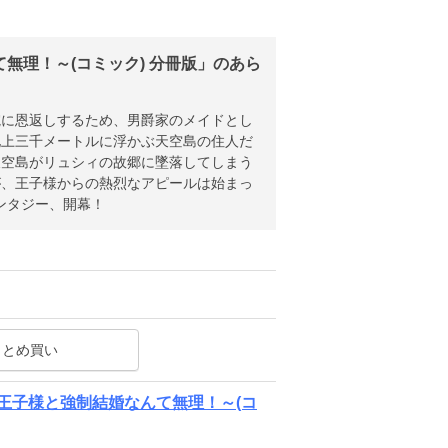
無理！～(コミック) 分冊版」のあら
院に恩返しするため、男爵家のメイドとし
地上三千メートルに浮かぶ天空島の住人だ
天空島がリュシィの故郷に墜落してしまう
が、王子様からの熱烈なアピールは始まっ
ンタジー、開幕！
まとめ買い
王子様と強制結婚なんて無理！～(コ