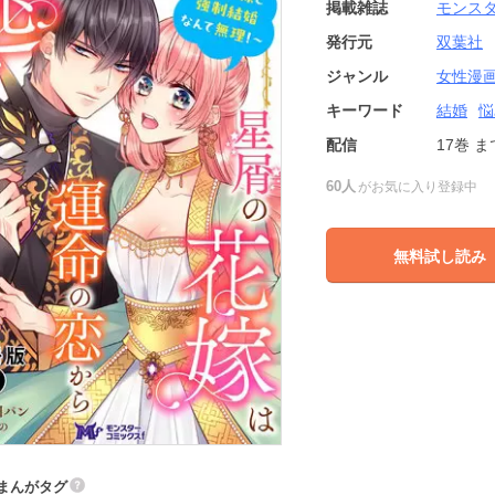
掲載雑誌
モンスタ
発行元
双葉社
ジャンル
女性漫
キーワード
結婚
悩
配信
17巻
ま
60人
がお気に入り登録中
無料試し読み
まんがタグ