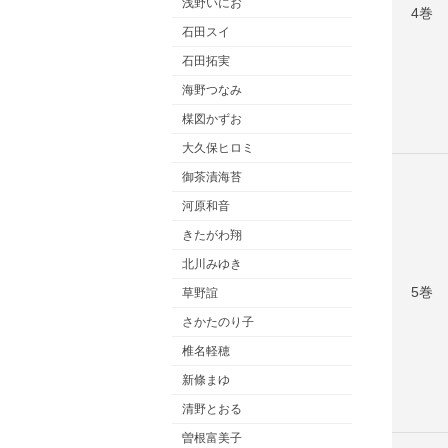
浅野いにお
4巻
石田スイ
石田拓実
海野つなみ
楳図かずお
大久保ヒロミ
御茶漬海苔
河原和音
きたがわ翔
北川みゆき
5巻
草野誼
さかたのり子
椎名軽穂
新條まゆ
清野とおる
曽根富美子