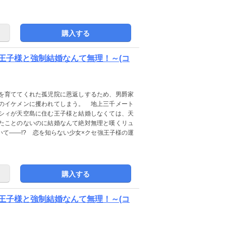
購入する
王子様と強制結婚なんて無理！～(コ
を育ててくれた孤児院に恩返しするため、男爵家
のイケメンに攫われてしまう。 地上三千メート
シィが天空島に住む王子様と結婚しなくては、天
たことのないのに結婚なんて絶対無理と嘆くリュ
て――!? 恋を知らない少女×クセ強王子様の運
購入する
王子様と強制結婚なんて無理！～(コ