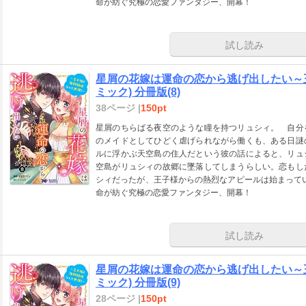
命が紡ぐ究極の恋愛ファンタジー、開幕！
試し読み
星屑の花嫁は運命の恋から逃げ出したい～
ミック) 分冊版(8)
38ページ |
150pt
星屑のちらばる夜空のような瞳を持つリュシィ。 自分
のメイドとしてひどく虐げられながら働くも、ある日謎
ルに浮かぶ天空島の住人だという彼の話によると、リュ
空島がリュシィの故郷に墜落してしまうらしい。恋もし
シィだったが、王子様からの熱烈なアピールは始まってい
命が紡ぐ究極の恋愛ファンタジー、開幕！
試し読み
星屑の花嫁は運命の恋から逃げ出したい～
ミック) 分冊版(9)
28ページ |
150pt