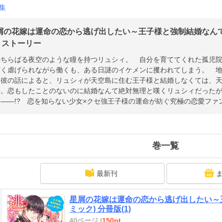
集
屑の花嫁は運命の恋から逃げ出したい～王子様と強制結婚なんて
| ストーリー
のちらばる夜空のような瞳を持つリュシィ。 自分を育ててくれた孤児
どく虐げられながら働くも、ある日謎のイケメンに攫われてしまう。 
う彼の話によると、リュシィが天空島に住む王子様と結婚しなくては、
い。恋もしたことのないのに結婚なんて絶対無理と嘆くリュシィだった
――!? 恋を知らない少女×クセ強王子様の運命が紡ぐ究極の恋愛ファ
巻一覧
最新刊
星屑の花嫁は運命の恋から逃げ出したい～
ミック) 分冊版(1)
40ページ |
150pt