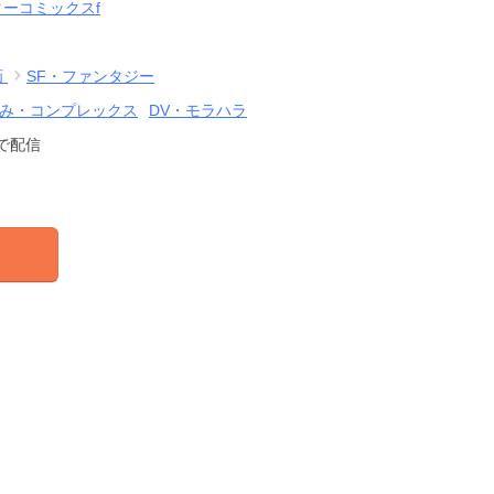
ーコミックスf
画
SF・ファンタジー
み・コンプレックス
DV・モラハラ
で配信