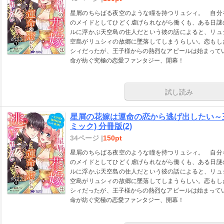
星屑のちらばる夜空のような瞳を持つリュシィ。 自分
のメイドとしてひどく虐げられながら働くも、ある日謎
ルに浮かぶ天空島の住人だという彼の話によると、リュ
空島がリュシィの故郷に墜落してしまうらしい。恋もし
シィだったが、王子様からの熱烈なアピールは始まってい
命が紡ぐ究極の恋愛ファンタジー、開幕！
試し読み
星屑の花嫁は運命の恋から逃げ出したい～
ミック) 分冊版(2)
34ページ |
150pt
星屑のちらばる夜空のような瞳を持つリュシィ。 自分
のメイドとしてひどく虐げられながら働くも、ある日謎
ルに浮かぶ天空島の住人だという彼の話によると、リュ
空島がリュシィの故郷に墜落してしまうらしい。恋もし
シィだったが、王子様からの熱烈なアピールは始まってい
命が紡ぐ究極の恋愛ファンタジー、開幕！