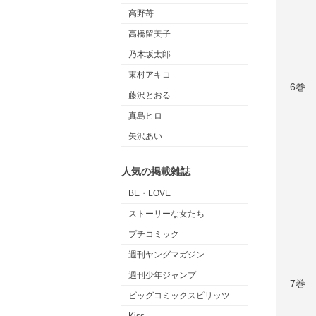
高野苺
高橋留美子
乃木坂太郎
東村アキコ
6巻
藤沢とおる
真島ヒロ
矢沢あい
人気の掲載雑誌
BE・LOVE
ストーリーな女たち
プチコミック
週刊ヤングマガジン
週刊少年ジャンプ
7巻
ビッグコミックスピリッツ