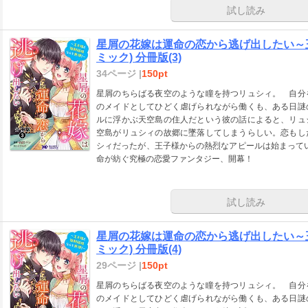
試し読み
星屑の花嫁は運命の恋から逃げ出したい～
ミック) 分冊版(3)
34ページ |
150pt
星屑のちらばる夜空のような瞳を持つリュシィ。 自分
のメイドとしてひどく虐げられながら働くも、ある日謎
ルに浮かぶ天空島の住人だという彼の話によると、リュ
空島がリュシィの故郷に墜落してしまうらしい。恋もし
シィだったが、王子様からの熱烈なアピールは始まってい
命が紡ぐ究極の恋愛ファンタジー、開幕！
試し読み
星屑の花嫁は運命の恋から逃げ出したい～
ミック) 分冊版(4)
29ページ |
150pt
星屑のちらばる夜空のような瞳を持つリュシィ。 自分
のメイドとしてひどく虐げられながら働くも、ある日謎