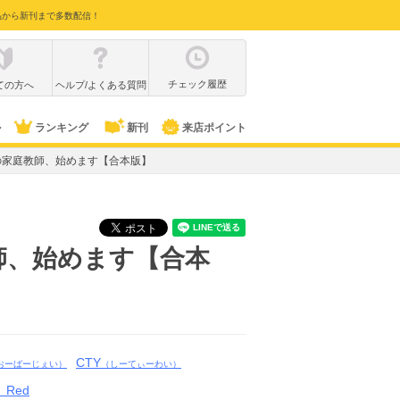
品から新刊まで多数配信！
チェック履歴
ての方へ
ヘルプ/よくある質問
ル
ランキング
新刊
来店ポイント
の家庭教師、始めます【合本版】
師、始めます【合本
CTY
おーばーじぇい）
（しーてぃーわい）
 Red