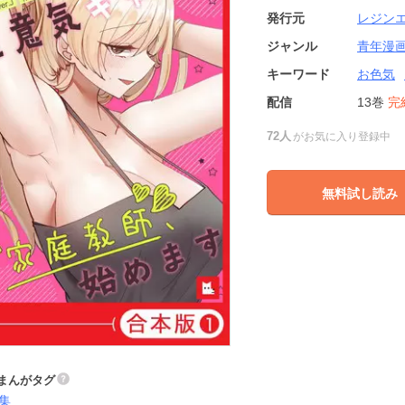
発行元
レジン
ジャンル
青年漫
キーワード
お色気
配信
13巻
完
72人
がお気に入り登録中
無料試し読み
まんがタグ
集