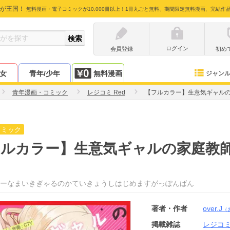
が王国！
無料漫画・電子コミックが10,000冊以上！1冊丸ごと無料、期間限定無料漫画、完結作
ログイン
会員登録
初め
少女
青年/少年
無料漫画
ジャン
青年漫画・コミック
レジコミ Red
【フルカラー】生意気ギャル
コミック
フルカラー】生意気ギャルの家庭教
ーなまいきぎゃるのかていきょうしはじめますがっぽんばん
著者・作者
over.J
（
掲載雑誌
レジコミ