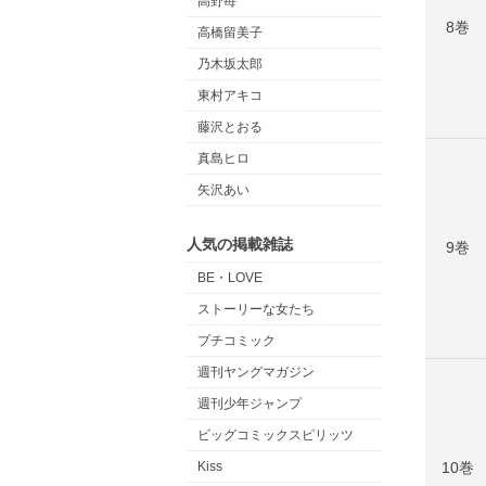
高野苺
8巻
高橋留美子
乃木坂太郎
東村アキコ
藤沢とおる
真島ヒロ
矢沢あい
人気の掲載雑誌
9巻
BE・LOVE
ストーリーな女たち
プチコミック
週刊ヤングマガジン
週刊少年ジャンプ
ビッグコミックスピリッツ
10巻
Kiss