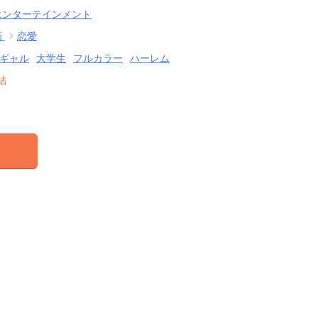
エンターテインメント
画
恋愛
ギャル
大学生
フルカラー
ハーレム
結