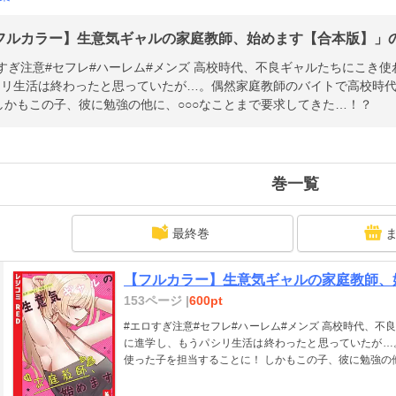
フルカラー】生意気ギャルの家庭教師、始めます【合本版】」のあ
すぎ注意#セフレ#ハーレム#メンズ 高校時代、不良ギャルたちにこき
シリ生活は終わったと思っていたが…。偶然家庭教師のバイトで高校時
しかもこの子、彼に勉強の他に、○○○なことまで要求してきた…！？
巻一覧
最終巻
【フルカラー】生意気ギャルの家庭教師、始
153ページ |
600pt
#エロすぎ注意#セフレ#ハーレム#メンズ 高校時代、
に進学し、もうパシリ生活は終わったと思っていたが…
使った子を担当することに！ しかもこの子、彼に勉強の