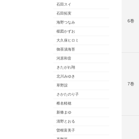
石田スイ
石田拓実
6巻
海野つなみ
楳図かずお
大久保ヒロミ
御茶漬海苔
河原和音
きたがわ翔
北川みゆき
7巻
草野誼
さかたのり子
椎名軽穂
新條まゆ
清野とおる
曽根富美子