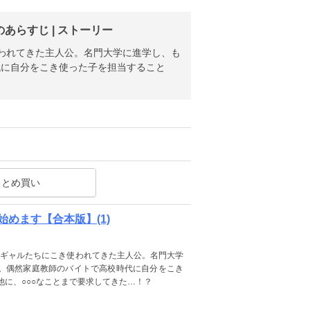
らすじ | ストーリー
使われてきた主人公。名門大学に進学し、も
代に自分をこき使った子を担当すること
まとめ買い
めます【合本版】(1)
不良ギャルたちにこき使われてきた主人公。名門大学
。偶然家庭教師のバイトで高校時代に自分をこき
他に、○○○なことまで要求してきた…！？