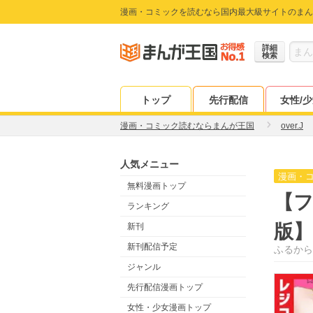
漫画・コミックを読むなら国内最大級サイトのまん
詳細
検索
トップ
先行配信
女性/
漫画・コミック読むならまんが王国
over.J
人気メニュー
漫画・
無料漫画トップ
【
ランキング
版】
新刊
新刊配信予定
ふるから
ジャンル
先行配信漫画トップ
女性・少女漫画トップ