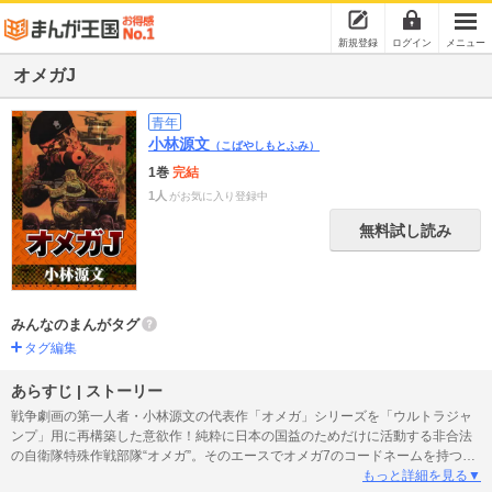
新規登録
ログイン
メニュー
オメガJ
青年
小林源文
（こばやしもとふみ）
1巻
完結
1人
がお気に入り登録中
無料試し読み
みんなのまんがタグ
タグ編集
あらすじ | ストーリー
戦争劇画の第一人者・小林源文の代表作「オメガ」シリーズを「ウルトラジャ
ンプ」用に再構築した意欲作！純粋に日本の国益のためだけに活動する非合法
の自衛隊特殊作戦部隊“オメガ”。そのエースでオメガ7のコードネームを持つ小
松たちは、極寒の凍土、灼熱の砂漠、地獄の密林などで特殊作戦を展開する。●
もっと詳細を見る▼