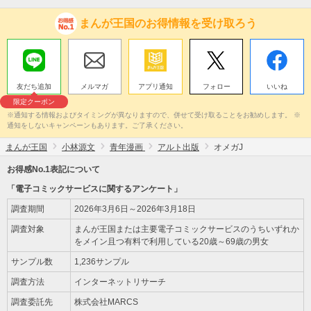
まんが王国のお得情報を受け取ろう
友だち追加
メルマガ
アプリ通知
フォロー
いいね
限定クーポン
※通知する情報およびタイミングが異なりますので、併せて受け取ることをお勧めします。 ※
通知をしないキャンペーンもあります。ご了承ください。
まんが王国
小林源文
青年漫画
アルト出版
オメガJ
お得感No.1表記について
「電子コミックサービスに関するアンケート」
調査期間
2026年3月6日～2026年3月18日
調査対象
まんが王国または主要電子コミックサービスのうちいずれか
をメイン且つ有料で利用している20歳～69歳の男女
サンプル数
1,236サンプル
調査方法
インターネットリサーチ
調査委託先
株式会社MARCS