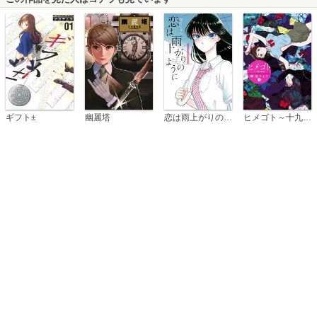
恋は雨上がりのように
ギフト±
幽麗塔
ヒメゴト～十九歳の制服～