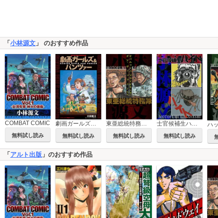
「
小林源文
」 のおすすめ作品
COMBAT COMIC
劇画ガールズ＆パンツァー
東亜総統特務隊 ヤパニッシュ・フライビリング・デア・ヴァッフェンSS
士官候補生ハイト 愛蔵版
無料試し読み
無料試し読み
無料試し読み
無料試し読み
「
アルト出版
」のおすすめ作品