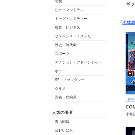
恋愛
ギフ
ヒューマンドラマ
ギャグ・コメディー
「
小林源
職業・ビジネス
サスペンス・ミステリー
歴史・時代劇
スポーツ
アクション・アドベンチャー
ホラー
SF・ファンタジー
グルメ
医療・病院系
青年
COM
人気の著者
小林
青山剛昌
浅野いにお