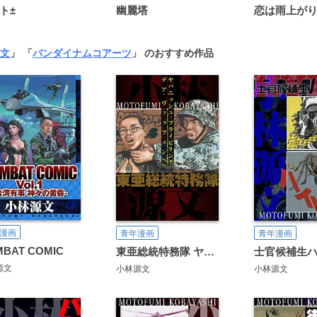
ト±
幽麗塔
文
」 「
バンダイナムコアーツ
」 のおすすめ作品
漫画
青年漫画
青年漫画
BAT COMIC
東亜総統特務隊 ヤパニッシュ・フライビリング・デア・ヴァッフェンSS
源文
小林源文
小林源文