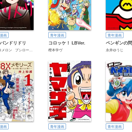
漫画
青年漫画
青年漫画
バンドリドリ
コロッケ！ LBVer.
ロメロン
ブシロード
樫本学ヴ
永井ゆうじ
漫画
青年漫画
青年漫画