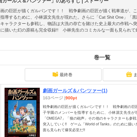
画ガールズ＆パンツァー」のあらすじ | ストーリー
画の巨匠が描くガルパンです！！ 戦争劇画の巨匠が描く戦車道が、こ
指導するために、小林源文先生が現れた。さらに「Cat Shit One」「
キャラクターも参戦し、物語は大洗の存亡を賭けた史上最大の作戦へ突入していく
に描いた幻の原稿も完全収録!! 小林先生のコミカルな一面も見られて爆
巻一覧
最終巻
劇画ガールズ＆パンツァー(1)
163ページ |
900pt
戦争劇画の巨匠が描くガルパンです！！ 戦争劇画の巨匠
子学園のメンバーを指導するために、小林源文先生が現れた
「OMEGA7」「狼の砲声」その他のキャラクターも参
突入していく!! ゲーム「World of Tanks」のため
面も見られて爆笑必至だ!!