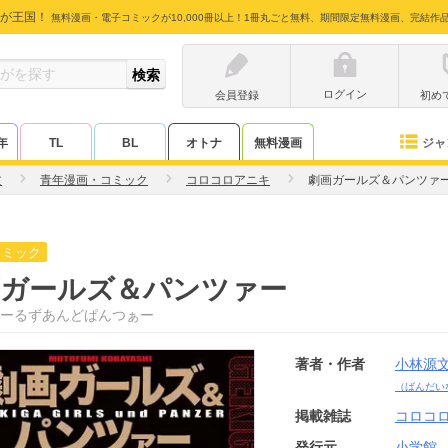
が王国！
無料漫画・電子コミックが10,000冊以上！1冊丸ごと無料、期間限定無料漫画、完結作
ログイン
会員登録
初め
ジャ
年
TL
BL
オトナ
無料漫画
文
青年漫画・コミック
コロコロアニキ
劇画ガールズ＆パンツァ
コミック
画ガールズ＆パンツァー
ーるずあんどぱんつぁー
著者・作者
小林源
（ばんだい
掲載雑誌
コロコ
発行元
小学館