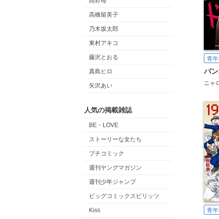
高野苺
高橋留美子
乃木坂太郎
東村アキコ
藤沢とおる
青年
バン
真島ヒロ
ニャ
矢沢あい
人気の掲載雑誌
BE・LOVE
ストーリーな女たち
プチコミック
週刊ヤングマガジン
週刊少年ジャンプ
ビッグコミックスピリッツ
青年
Kiss