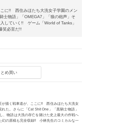
こに!! 西住みほたち大洗女子学園のメン
黒騎士物語」「OMEGA7」「狼の砲声」そ
!! ゲーム「World of Tanks」
笑必至だ!!
まとめ買い
が描く戦車道が、ここに!! 西住みほたち大洗女
。さらに「Cat Shit One」「黒騎士物語」
戦し、物語は大洗の存亡を賭けた史上最大の作戦へ
に描いた幻の原稿も完全収録!! 小林先生のコミカルな一