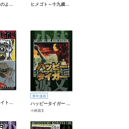
恋は雨上がりのように
ヒメゴト～十九歳の制服～
青年漫画
士官候補生ハイト 愛蔵版
ハッピータイガー ～倒福の伝説～
小林源文