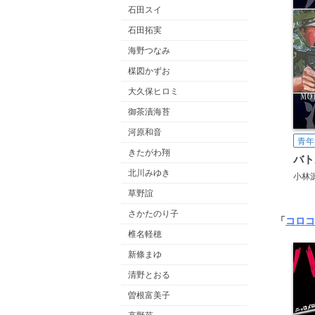
石田スイ
石田拓実
海野つなみ
楳図かずお
大久保ヒロミ
御茶漬海苔
河原和音
青年
きたがわ翔
北川みゆき
小林
草野誼
さかたのり子
「
コロコ
椎名軽穂
新條まゆ
清野とおる
曽根富美子