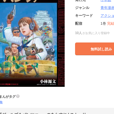
ジャンル
青年漫
キーワード
アクシ
配信
1巻
完
10人
がお気に入り登録中
無料試し読み
まんがタグ
集