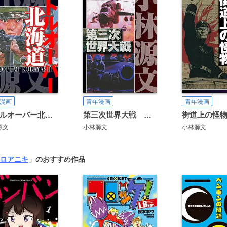
漫画
青年漫画
青年漫画
バトルオーバー北海道 愛蔵版
第三次世界大戦 愛蔵版
源文
小林源文
小林源文
ロアニキ
」のおすすめ作品