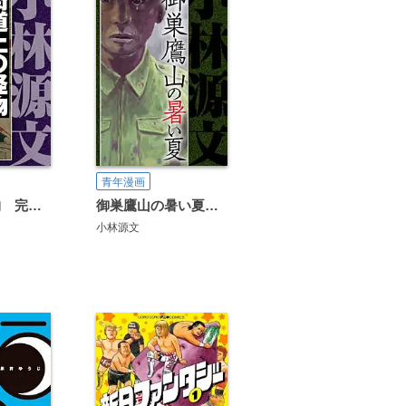
青年漫画
街道上の怪物 完全版
御巣鷹山の暑い夏 愛蔵版
小林源文