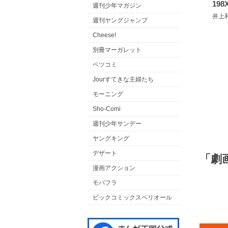
19
週刊少年マガジン
井上
週刊ヤングジャンプ
Cheese!
別冊マーガレット
ベツコミ
Jourすてきな主婦たち
モーニング
Sho-Comi
週刊少年サンデー
ヤングキング
デザート
「劇
漫画アクション
モバフラ
ビックコミックスペリオール