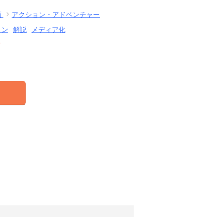
画
アクション・アドベンチャー
ョン
解説
メディア化
結