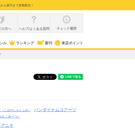
品から新刊まで多数配信！
チェック履歴
ての方へ
ヘルプ/よくある質問
ンル
ランキング
新刊
来店ポイント
ー
文
バンダイナムコアーツ
（こばやしもとふみ）
なむこあーつ）
ロアニキ