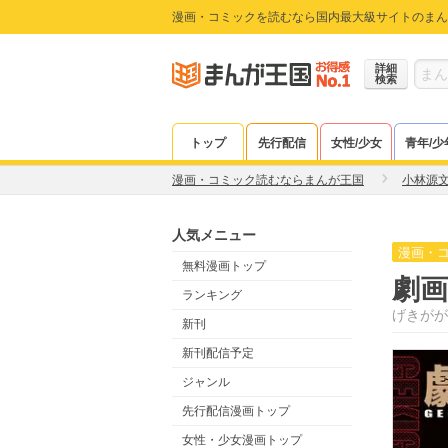
漫画・コミックを読むなら国内最大級サイトのまん
詳細
検索
トップ
先行配信
女性/少女
青年/少
漫画・コミック読むならまんが王国
小林源
人気メニュー
漫画・
無料漫画トップ
劇
ランキング
げきがが
新刊
新刊配信予定
ジャンル
先行配信漫画トップ
女性・少女漫画トップ