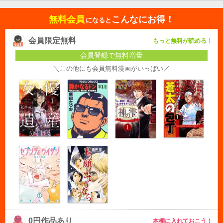
無料会員
こんなにお得！
になると
会員限定無料
もっと無料が読める！
会員登録で無料増量
＼この他にも会員無料漫画がいっぱい／
0円作品あり
本棚に入れておこう！