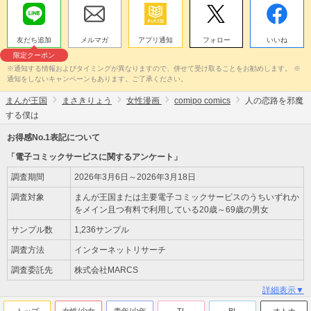
友だち追加
メルマガ
アプリ通知
フォロー
いいね
限定クーポン
※通知する情報およびタイミングが異なりますので、併せて受け取ることをお勧めします。 ※
通知をしないキャンペーンもあります。ご了承ください。
まんが王国
まさきりょう
女性漫画
comipo comics
人の恋路を邪魔
する僕は
お得感No.1表記について
「電子コミックサービスに関するアンケート」
調査期間
2026年3月6日～2026年3月18日
調査対象
まんが王国または主要電子コミックサービスのうちいずれか
をメイン且つ有料で利用している20歳～69歳の男女
サンプル数
1,236サンプル
調査方法
インターネットリサーチ
調査委託先
株式会社MARCS
詳細表示▼
トップ
女性/少女
青年/少年
TL
BL
オトナ