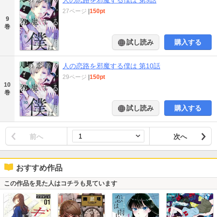
27ページ
|
150pt
9
巻
試し読み
購入する
人の恋路を邪魔する僕は 第10話
29ページ
|
150pt
10
巻
試し読み
購入する
前へ
次へ
おすすめ作品
この作品を見た人はコチラも見ています