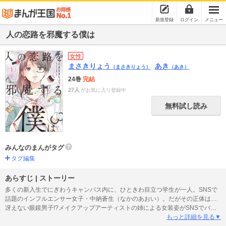
新規登録
ログイン
メニュー
人の恋路を邪魔する僕は
女性
まさきりょう
あき
（まさきりょう）
（あき）
24巻
完結
27人
がお気に入り登録中
無料試し読み
みんなのまんがタグ
タグ編集
あらすじ | ストーリー
多くの新入生でにぎわうキャンパス内に、ひときわ目立つ学生が一人。SNSで
話題のインフルエンサー女子・中納蒼生（なかのあおい）。だがその正体は…
冴えない眼鏡男子!?メイクアップアーティストの姉による女装姿がSNSでバズ
った蒼生は、暗い過去と決別するため、女子として大学生活を送ると決めたの
もっと詳細を見る▼
だった。そんな蒼生の前に現れたのは、クールでモテモテな美男子・西園寺爽