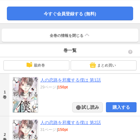
真（さいおんじそうま）。高校の唯一の同級生である彼を、蒼生は極力避けよ
うとするが…？「久しぶりだな、中納蒼生くん」絶体絶命の蒼生に西園寺が持
今すぐ会員登録する (無料)
ちかけた黙秘条件とは――「偽装彼女」になること!?彼に付きまとう手強いス
トーカーたちを退けるため、そして自身の秘密を守るため……女装男子×超絶美
男子の偽装カップルによる、ヒヤヒヤ＆ハラハラのキャンパスライフが始ま
る！
全巻の情報を
閉じる
巻一覧
最終巻
まとめ買い
人の恋路を邪魔する僕は 第1話
29ページ
|
150pt
1
巻
試し読み
購入する
人の恋路を邪魔する僕は 第2話
31ページ
|
150pt
2
巻