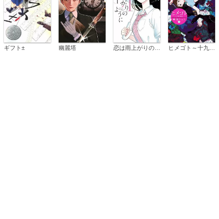
恋は雨上がりのように
ギフト±
幽麗塔
ヒメゴト～十九歳の制服～