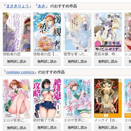
「
まさきりょう
」 「
あき
」 のおすすめ作品
傍観者の恋
傍観者の恋【単話売】
復讐を誓った白猫は竜王の膝の上で惰眠をむさぼる
悪役令嬢、時々本気、のち聖女。（コミック）【電子版特典付】
無料試し読み
無料試し読み
無料試し読み
無料試し読み
「
comipo comics
」のおすすめ作品
絶対魅了で異世界攻略！～高慢女わからせハーレム計画～【電子単行本】
エロゲ世界に転生した俺が、推しへの愛で寝取られヒロインを幸せにする。
メンクイ【合本版】
エロゲ世界に転生した俺が、推しへの愛で寝取られヒロインを幸せにする。【電子単行本】
無料試し読み
無料試し読み
無料試し読み
無料試し読み