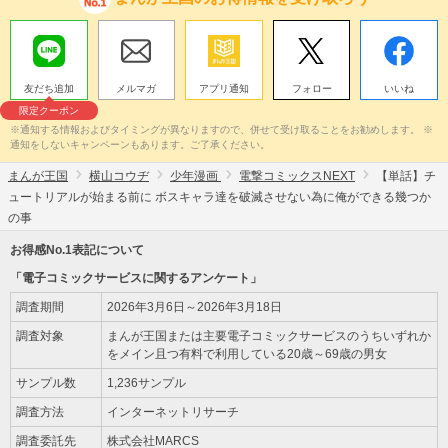
友だち追加
メルマガ
アプリ通知
フォロー
いいね
限定クーポン
※通知する情報およびタイミングが異なりますので、併せて受け取ることをお勧めします。 ※
通知をしないキャンペーンもあります。ご了承ください。
まんが王国
横山コウヂ
少年漫画
電撃コミックスNEXT
【単話】チ
ュートリアルが始まる前に ボスキャラ達を破滅させない為に俺ができる幾つか
の事
お得感No.1表記について
「電子コミックサービスに関するアンケート」
調査期間
2026年3月6日～2026年3月18日
調査対象
まんが王国または主要電子コミックサービスのうちいずれか
をメイン且つ有料で利用している20歳～69歳の男女
サンプル数
1,236サンプル
調査方法
インターネットリサーチ
調査委託先
株式会社MARCS