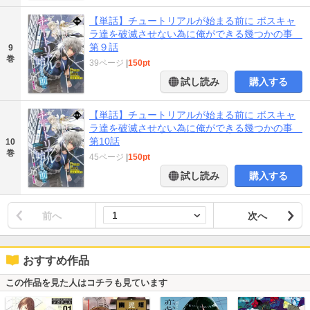
【単話】チュートリアルが始まる前に ボスキャ
ラ達を破滅させない為に俺ができる幾つかの事
第９話
9
巻
39ページ
|
150pt
試し読み
購入する
【単話】チュートリアルが始まる前に ボスキャ
ラ達を破滅させない為に俺ができる幾つかの事
第10話
10
巻
45ページ
|
150pt
試し読み
購入する
前へ
次へ
おすすめ作品
この作品を見た人はコチラも見ています