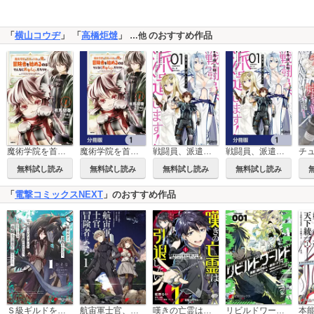
「
横山コウヂ
」 「
高橋炬燵
」
のおすすめ作品
…他
魔術学院を首席で卒業した俺が冒険者を始めるのはそんなにおかしいだろうか
魔術学院を首席で卒業した俺が冒険者を始めるのはそんなにおかしいだろうか【分冊版】
戦闘員、派遣します！
戦闘員、派遣します！【分冊版】
無料試し読み
無料試し読み
無料試し読み
無料試し読み
「
電撃コミックスNEXT
」のおすすめ作品
Ｓ級ギルドを追放されたけど、実は俺だけドラゴンの言葉がわかるので、気付いたときには竜騎士の頂点を極めてました。
航宙軍士官、冒険者になる
嘆きの亡霊は引退したい ～最弱ハンターによる最強パーティ育成術～
リビルドワールド