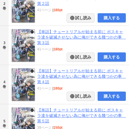
第２話
2
巻
41ページ
|
180pt
試し読み
購入する
【単話】チュートリアルが始まる前に ボスキャ
ラ達を破滅させない為に俺ができる幾つかの事
第３話
3
巻
41ページ
|
180pt
試し読み
購入する
【単話】チュートリアルが始まる前に ボスキャ
ラ達を破滅させない為に俺ができる幾つかの事
第４話
4
巻
41ページ
|
180pt
試し読み
購入する
【単話】チュートリアルが始まる前に ボスキャ
ラ達を破滅させない為に俺ができる幾つかの事
第５話
5
巻
39ページ
|
150pt