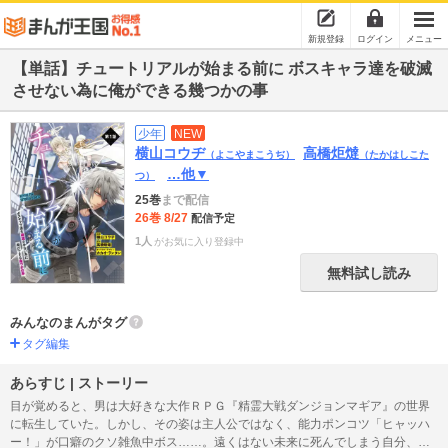
新規登録
ログイン
メニュー
【単話】チュートリアルが始まる前に ボスキャラ達を破滅
させない為に俺ができる幾つかの事
少年
NEW
横山コウヂ
高橋炬燵
（よこやまこうぢ）
（たかはしこた
…他▼
つ）
25巻
まで配信
26巻 8/27
配信予定
1人
がお気に入り登録中
無料試し読み
みんなのまんがタグ
タグ編集
あらすじ | ストーリー
目が覚めると、男は大好きな大作ＲＰＧ『精霊大戦ダンジョンマギア』の世界
に転生していた。しかし、その姿は主人公ではなく、能力ポンコツ「ヒャッハ
ー！」が口癖のクソ雑魚中ボス……。遠くはない未来に死んでしまう自分、そ