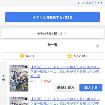
して病に蝕まれた姉を救うため、彼はシナリオへの叛逆を始める。「第7回カク
もっと詳細を見る▼
ヨムWeb小説コンテスト」異世界ファンタジー部門《大賞》受賞作をコミカラ
イズ！※本作は「電撃マオウ 2024年2月号」に掲載された内容と同じもので
す。重複購入にご注意ください。
今すぐ会員登録する (無料)
全巻の情報を
閉じる
巻一覧
最新刊
まとめ買い
【単話】チュートリアルが始まる前に ボスキャ
ラ達を破滅させない為に俺ができる幾つかの事
第１話
1
巻
63ページ
|
180pt
試し読み
購入する
【単話】チュートリアルが始まる前に ボスキャ
ラ達を破滅させない為に俺ができる幾つかの事