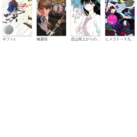
恋は雨上がりのように
ギフト±
幽麗塔
ヒメゴト～十九歳の制服～