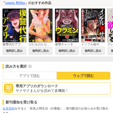
「
comic RiSky
」のおすすめ作品
復讐代行アプリ ～1タップで処刑します～（分冊版）
けだものたちの時間～狂依存症候群～（分冊版）
復讐チャンネル ウラミン ～公開処刑ナマ配信中～
インフル怨サー。 ～顔を焼かれた私が復讐を誓った日～
無料試し読み
無料試し読み
無料試し読み
無料試し読み
読み方を選択
アプリで読む
ウェブで読む
専用アプリのダウンロード
サクサクまんがを読めて多機能！
新刊通知を受け取る
会員登録
をすると「灰色人間生活（分冊版）」新刊配信のお知らせが受け取れ