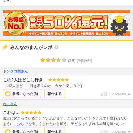
ます。
みんなのまんがレポ
(
3.5
)
評価数
6
件
ドンタコ実さん
この2人はどこに行き…
この2人はどこに行き着くのか、今から楽しみです
参考になった(
8
)
報告する
公開日:
2024/05/14
ねこさん
これは…
現実に起こっていることだと思います。こんな酷いことをされても嫌われない
ように、少しでも優しくされたいと願う。子どもは生まれる場所を選べない…
参考になった(
8
)
報告する
公開日:
2024/08/19