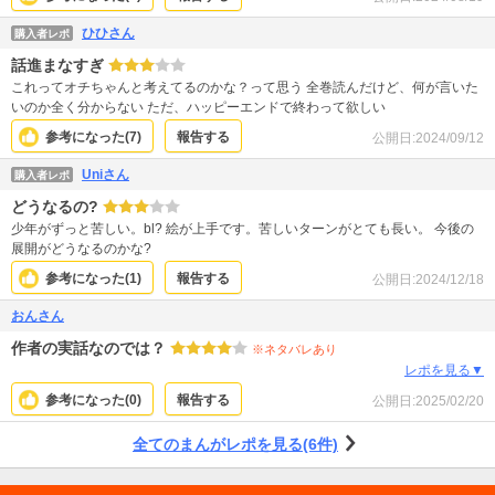
ひひさん
購入者レポ
話進まなすぎ
これってオチちゃんと考えてるのかな？って思う 全巻読んだけど、何が言いた
いのか全く分からない ただ、ハッピーエンドで終わって欲しい
参考になった(
7
)
報告する
公開日:
2024/09/12
Uniさん
購入者レポ
どうなるの?
少年がずっと苦しい。bl? 絵が上手です。苦しいターンがとても長い。 今後の
展開がどうなるのかな?
参考になった(
1
)
報告する
公開日:
2024/12/18
おんさん
作者の実話なのでは？
※ネタバレあり
レポを見る▼
参考になった(
0
)
報告する
公開日:
2025/02/20
全てのまんがレポを見る(6件)