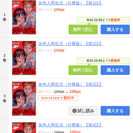
灰色人間生活（分冊版）【第1話】
29ページ
|
200pt
1
巻
8/10 23:59
まで
1冊無料
無料で読む
購入する
灰色人間生活（分冊版）【第2話】
31ページ
|
200pt
2
巻
8/10 23:59
まで
1冊無料
無料で読む
購入する
灰色人間生活（分冊版）【第3話】
100pt
29ページ
|
200pt
→
3
割引中
8/10 23:59まで
巻
試し読み
購入する
灰色人間生活（分冊版）【第4話】
100pt
37ページ
|
200pt
→