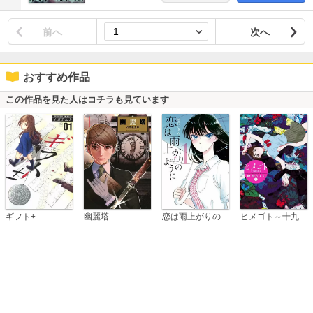
前へ
次へ
おすすめ作品
この作品を見た人はコチラも見ています
恋は雨上がりのように
ギフト±
幽麗塔
ヒメゴト～十九歳の制服～