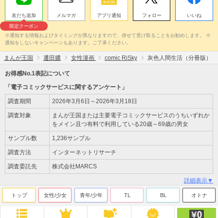
友だち追加
メルマガ
アプリ通知
フォロー
いいね
限定クーポン
※通知する情報およびタイミングが異なりますので、併せて受け取ることをお勧めします。 ※
通知をしないキャンペーンもあります。ご了承ください。
まんが王国
遷田膿
女性漫画
comic RiSky
灰色人間生活（分冊版）
お得感No.1表記について
「電子コミックサービスに関するアンケート」
調査期間
2026年3月6日～2026年3月18日
調査対象
まんが王国または主要電子コミックサービスのうちいずれか
をメイン且つ有料で利用している20歳～69歳の男女
サンプル数
1,236サンプル
調査方法
インターネットリサーチ
調査委託先
株式会社MARCS
詳細表示▼
トップ
女性/少女
青年/少年
TL
BL
オトナ