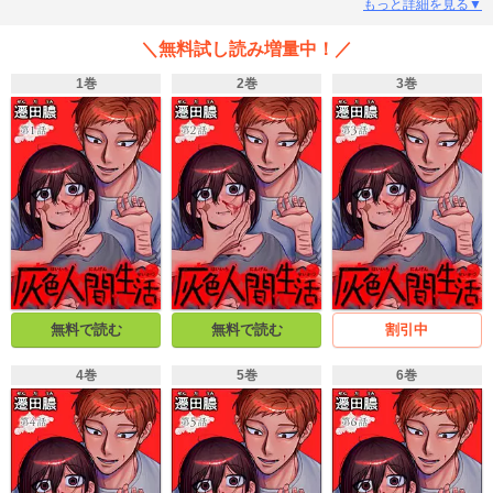
ートの窓から空を眺め、成田に立ち上がれなくなるまで殴られる……。麻白は
もっと詳細を見る▼
そんな生活に疑問を抱くことなく、「おれが役立たずだから」と自分を責め、
「成田の役に立ちたい」と行動するが、虐待はよりエスカレートしてい
＼無料試し読み増量中！／
く……。 ※この作品には性暴力・虐待・DVなどの表現や、精神に負荷のかか
る描写が含まれます。ご自身と相談の上、お読みください。 ※この作品は
1巻
2巻
3巻
「comic RiSky(リスキー) Vol.60」に収録されています。重複購入にご注意くだ
さい。
無料で読む
無料で読む
割引中
4巻
5巻
6巻