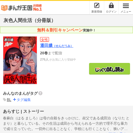
新規登録
ログイン
メニュー
灰色人間生活（分冊版）
無料＆割引キャンペーン
実施中！
女性
遷田膿
（せんだうみ）
20巻
まで配信
276人
がお気に入り登録中
みんなのまんがタグ
BL
タグ編集
あらすじ | ストーリー
春麻白（はる ましろ）は母の自殺をきっかけに、叔父である成田泊（なりた と
まり）と暮らしている。その生活は成田から与えられる一方的で理不尽な暴力
で成り立っていた。一切外に出ることなく、学校にも行くことなく、狭いアパ