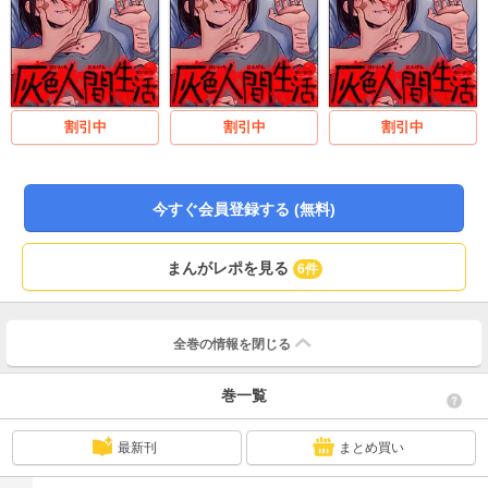
割引中
割引中
割引中
今すぐ会員登録する (無料)
まんがレポを見る
6件
全巻の情報を
閉じる
巻一覧
最新刊
まとめ買い