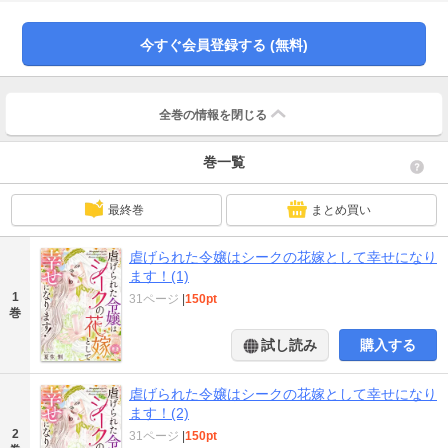
男に金で売り飛ばすためで……。当たり前のように男に雨音を紹介する叔父に
茫然とする雨音。そんな彼女の手を引いて助けてくれたのはーー！幸せなんか
もうずっと諦めてきたのに――幼いころの約束が繋ぐ溺愛ロマンス！
今すぐ会員登録する (無料)
全巻の情報を
閉じる
巻一覧
最終巻
まとめ買い
虐げられた令嬢はシークの花嫁として幸せになり
ます！(1)
1
31ページ
|
150pt
巻
試し読み
購入する
虐げられた令嬢はシークの花嫁として幸せになり
ます！(2)
2
31ページ
|
150pt