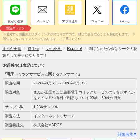
友だち追加
メルマガ
アプリ通知
フォロー
いいね
限定クーポン
※通知する情報およびタイミングが異なりますので、併せて受け取ることをお勧めします。 ※
通知をしないキャンペーンもあります。ご了承ください。
まんが王国
夏生恒
女性漫画
Ropopo!
虐げられた令嬢はシークの花
嫁として幸せになります！
お得感No.1表記について
「電子コミックサービスに関するアンケート」
調査期間
2026年3月6日～2026年3月18日
調査対象
まんが王国または主要電子コミックサービスのうちいずれか
をメイン且つ有料で利用している20歳～69歳の男女
サンプル数
1,236サンプル
調査方法
インターネットリサーチ
調査委託先
株式会社MARCS
詳細表示▼