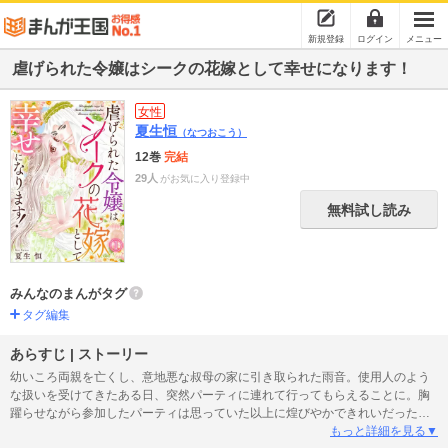
新規登録
ログイン
メニュー
虐げられた令嬢はシークの花嫁として幸せになります！
女性
夏生恒
（なつおこう）
12巻
完結
29人
がお気に入り登録中
無料試し読み
みんなのまんがタグ
タグ編集
あらすじ | ストーリー
幼いころ両親を亡くし、意地悪な叔母の家に引き取られた雨音。使用人のよう
な扱いを受けてきたある日、突然パーティに連れて行ってもらえることに。胸
躍らせながら参加したパーティは思っていた以上に煌びやかできれいだった。
しかし、雨音がパーティに連れてこられた本当の理由は祖父ほどに歳の離れた
もっと詳細を見る▼