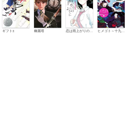
恋は雨上がりのように
ギフト±
幽麗塔
ヒメゴト～十九歳の制服～