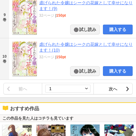
虐げられた令嬢はシークの花嫁として幸せになり
ます！(9)
9
32ページ
|
150pt
巻
試し読み
購入する
虐げられた令嬢はシークの花嫁として幸せになり
ます！(10)
10
32ページ
|
150pt
巻
試し読み
購入する
前へ
次へ
おすすめ作品
この作品を見た人はコチラも見ています