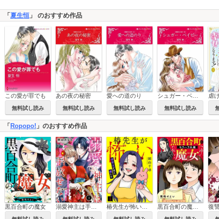
「
夏生恒
」 のおすすめ作品
あの夜の秘密
愛への道のり
シュガー・ベイビー
この愛が罪でも
無料試し読み
無料試し読み
無料試し読み
無料試し読み
「
Ropopo!
」のおすすめ作品
黒百合町の魔女
溺愛神主は手放せない～カミサマからの略奪婚～【単行本版／描き下ろしオマケつき】
椿先生が怖い～保育士が見た毒たち～
黒百合町の魔女【単行本版／描き下ろしオマケつき】
無料試し読み
無料試し読み
無料試し読み
無料試し読み