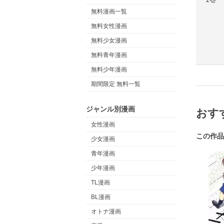
無料漫画一覧
無料女性漫画
無料少女漫画
無料青年漫画
無料少年漫画
期間限定 無料一覧
ジャンル別漫画
おす
女性漫画
この作品
少女漫画
青年漫画
少年漫画
TL漫画
BL漫画
オトナ漫画