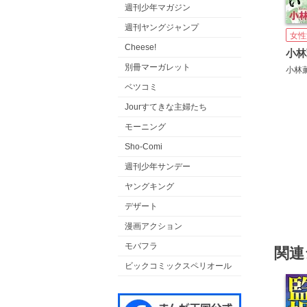
週刊少年マガジン
週刊ヤングジャンプ
女性
Cheese!
別冊マーガレット
小林
ベツコミ
Jourすてきな主婦たち
モーニング
Sho-Comi
週刊少年サンデー
ヤングキング
デザート
漫画アクション
モバフラ
関連
ビックコミックスペリオール