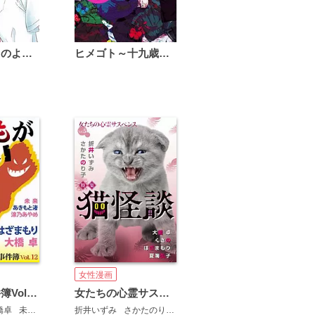
恋は雨上がりのように
ヒメゴト～十九歳の制服～
女性漫画
女たちの事件簿Vol.12 子どもが怖い
女たちの心霊サスペンスVol.5～猫怪談～
橋卓
大橋卓
未来
あきもと渚
折井いずみ
湶乃あやめ
さかたのり子
大橋卓
くさの
はざまもり
夏海