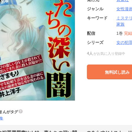
ジャンル
女性漫
キーワード
ミステ
家族
配信
1巻
完
シリーズ
女の犯
4人
がお気に入り登録中
無料試し読み
まんがタグ
集