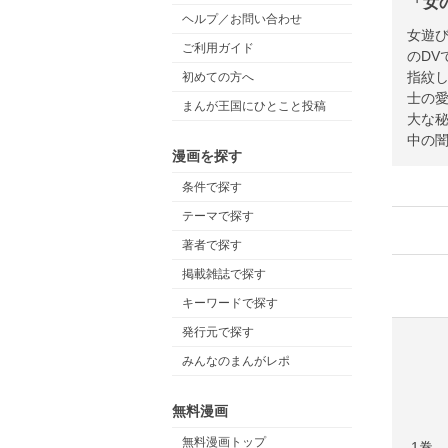
「女
ヘルプ／お問い合わせ
女遊
ご利用ガイド
のD
指紋
初めての方へ
士の
まんが王国にひとこと投稿
大な
中の闇
漫画を探す
条件で探す
テーマで探す
著者で探す
掲載雑誌で探す
キーワードで探す
発行元で探す
みんなのまんがレポ
無料漫画
無料漫画トップ
1巻