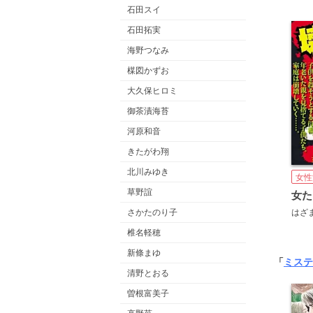
石田スイ
石田拓実
海野つなみ
楳図かずお
大久保ヒロミ
御茶漬海苔
河原和音
きたがわ翔
北川みゆき
女性
草野誼
さかたのり子
はざ
椎名軽穂
新條まゆ
「
ミステ
清野とおる
曽根富美子