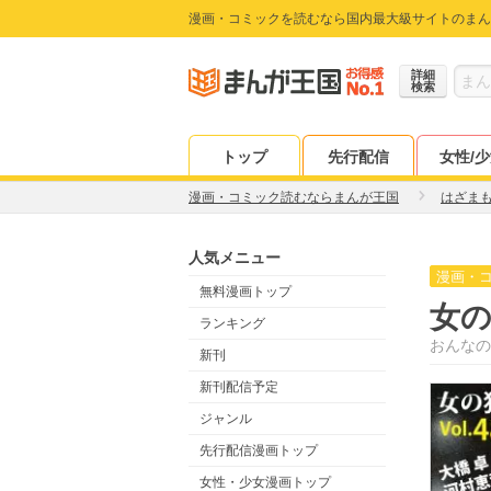
漫画・コミックを読むなら国内最大級サイトのまん
詳細
検索
トップ
先行配信
女性/
漫画・コミック読むならまんが王国
はざま
人気メニュー
漫画・
無料漫画トップ
女の
ランキング
おんなの
新刊
新刊配信予定
ジャンル
先行配信漫画トップ
女性・少女漫画トップ