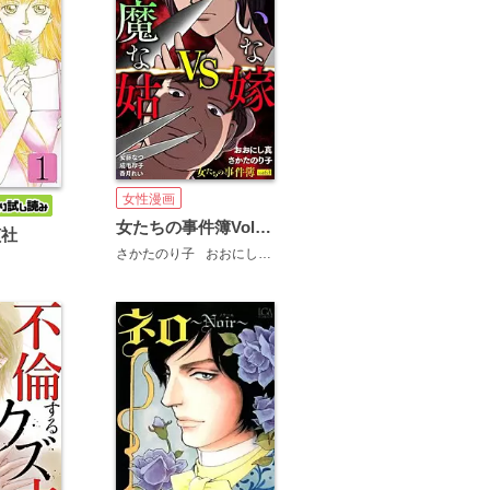
女性漫画
女たちの事件簿Vol.63～嫌いな嫁vs邪魔な姑～
偵社
さかたのり子
おおにし真
成毛厚子
安藤なつ
香月れい