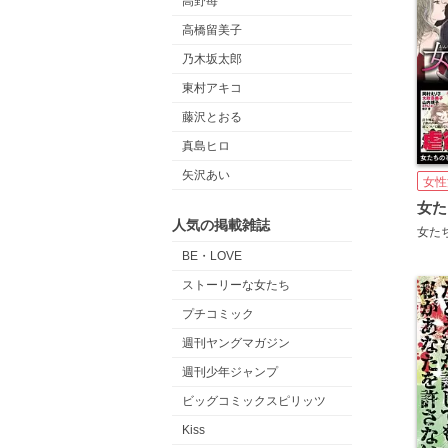
高野苺
高橋留美子
乃木坂太郎
東村アキコ
藤沢とおる
真島ヒロ
矢沢あい
女性
人気の掲載雑誌
女た
BE・LOVE
ストーリーな女たち
プチコミック
週刊ヤングマガジン
週刊少年ジャンプ
ビッグコミックスピリッツ
Kiss