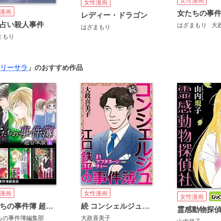
女性漫画
女性漫画
漫画
レディー・ドラゴン
占い殺人事件
はざまもり
大
はざまもり
まもり
リーサラ
」のおすすめ作品
漫画
女性漫画
女性漫画
女たちの事件簿 超合本版
続 コンシェルジュ江口鉄平の事件簿＜単話版＞
霊感動物探
ちの事件簿編集部
大政喜美子