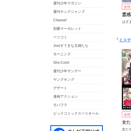
週刊少年マガジン
女性
週刊ヤングジャンプ
霊感
Cheese!
はざ
別冊マーガレット
ベツコミ
「
ミステ
Jourすてきな主婦たち
モーニング
Sho-Comi
週刊少年サンデー
ヤングキング
デザート
漫画アクション
モバフラ
ビックコミックスペリオール
女性
女た