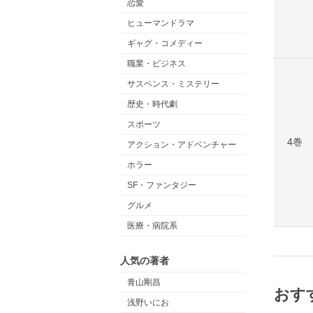
恋愛
ヒューマンドラマ
ギャグ・コメディー
職業・ビジネス
サスペンス・ミステリー
歴史・時代劇
スポーツ
4巻
アクション・アドベンチャー
ホラー
SF・ファンタジー
グルメ
医療・病院系
人気の著者
青山剛昌
おす
浅野いにお