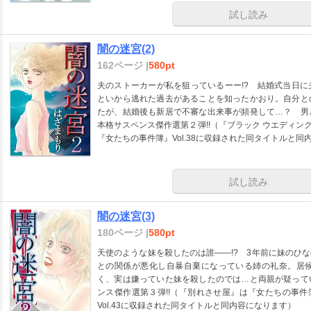
試し読み
闇の迷宮(2)
162ページ |
580pt
夫のストーカーが私を狙っているーー!? 結婚式当日
といから逃れた過去があることを知ったかおり。自分と
たが、結婚後も新居で不審な出来事が頻発して…？ 男
本格サスペンス傑作選第２弾!!（『ブラック ウエディング
『女たちの事件簿』Vol.38に収録された同タイトルと同
試し読み
闇の迷宮(3)
180ページ |
580pt
天使のような妹を殺したのは誰――!? 3年前に妹のひ
との関係が悪化し自暴自棄になっている姉の礼奈。居
く、実は嫌っていた妹を殺したのでは…と両親が疑って
ンス傑作選第３弾!!（『別れさせ屋』は『女たちの事件簿
Vol.43に収録された同タイトルと同内容になります）