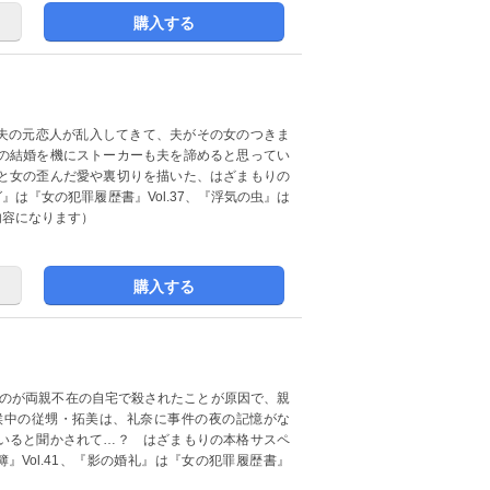
購入する
に夫の元恋人が乱入してきて、夫がその女のつきま
の結婚を機にストーカーも夫を諦めると思ってい
と女の歪んだ愛や裏切りを描いた、はざまもりの
』は『女の犯罪履歴書』Vol.37、『浮気の虫』は
内容になります）
購入する
なのが両親不在の自宅で殺されたことが原因で、親
候中の従甥・拓美は、礼奈に事件の夜の記憶がな
いると聞かされて…？ はざまもりの本格サスペ
』Vol.41、『影の婚礼』は『女の犯罪履歴書』