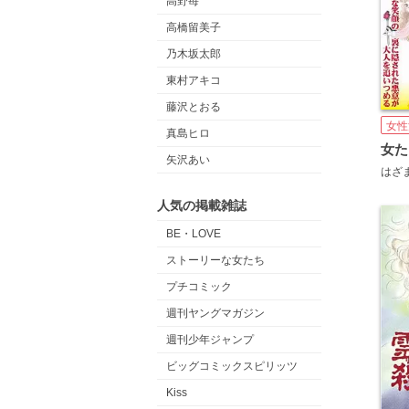
高野苺
高橋留美子
乃木坂太郎
東村アキコ
藤沢とおる
女性
真島ヒロ
矢沢あい
はざ
人気の掲載雑誌
BE・LOVE
ストーリーな女たち
プチコミック
週刊ヤングマガジン
週刊少年ジャンプ
ビッグコミックスピリッツ
Kiss