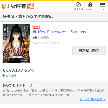
新規登録
ログイン
メニュー
怪談師・志月かなでの宵闇話
女性
志月かなで
油豆
（しづきかなで）
（ゆず）
3巻
まで配信
22人
がお気に入り登録中
無料試し読み
みんなのまんがタグ
タグ編集
あらすじ | ストーリー
志月かなでが各地方で蒐集した選りすぐりの実話怪談をホラー漫画家・油豆が
濃密な筆致で描く！最恐タッグの純怪談漫画第一弾!!
もっと詳細を見る▼