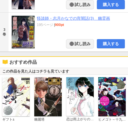
試し読み
購入する
怪談師・志月かなでの宵闇話(3) 幽霊画
195ページ
|
900pt
3
巻
試し読み
購入する
おすすめ作品
この作品を見た人はコチラも見ています
恋は雨上がりのように
ギフト±
幽麗塔
ヒメゴト～十九歳の制服～