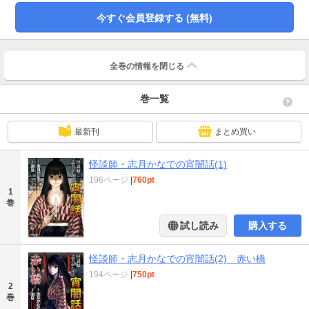
今すぐ会員登録する (無料)
全巻の情報を
閉じる
巻一覧
最新刊
まとめ買い
怪談師・志月かなでの宵闇話(1)
196ページ
|
760pt
1
巻
試し読み
購入する
怪談師・志月かなでの宵闇話(2) 赤い橋
194ページ
|
750pt
2
巻