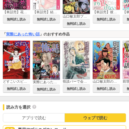
【単話売】花の悪夢
【単話売】結ばれた先の赤い糸
【単話売】彼の両手はすり抜けない
山口敏太郎プロデュース 怪談王 恐ノ宴
無料試し読み
無料試し読み
無料試し読み
無料試し読み
「
実際にあった怖い話
」のおすすめ作品
どすこいスピリチュアル
怪談バーで会いましょう
山口敏太郎の日本怪忌行
実際にあった怖い話
無料試し読み
無料試し読み
無料試し読み
無料試し読み
読み方を選択
アプリで読む
ウェブで読む