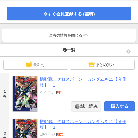
購入にご注意ください。
今すぐ会員登録する (無料)
全巻の情報を
閉じる
巻一覧
最新刊
まとめ買い
機動戦士クロスボーン・ガンダムX-11【分冊
版】 1
1
21ページ
|
0pt
巻
試し読み
購入する
機動戦士クロスボーン・ガンダムX-11【分冊
版】 2
2
19ページ
|
0pt