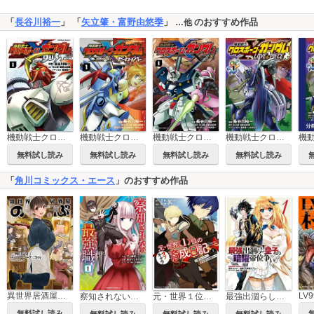
「
長谷川裕一
」 「
矢立肇・富野由悠季
」
のおすすめ作品
…他
機動戦士クロスボーン・ガンダム DUST
機動戦士クロスボーン・ガンダム ゼーロイバー
機動戦士クロスボーン・ガンダムX-11
機動戦士クロスボーン・ガンダム LOVE&PIECE
無料試し読み
無料試し読み
無料試し読み
無料試し読み
「
角川コミックス・エース
」のおすすめ作品
異世界居酒屋「のぶ」
LV
察知されない最強職
元・世界１位のサブキャラ育成日記 ～廃プレイヤー、異世界を攻略中！～
最強出涸らし皇子の暗躍帝位争い
無料試し読み
無料試し読み
無料試し読み
無料試し読み