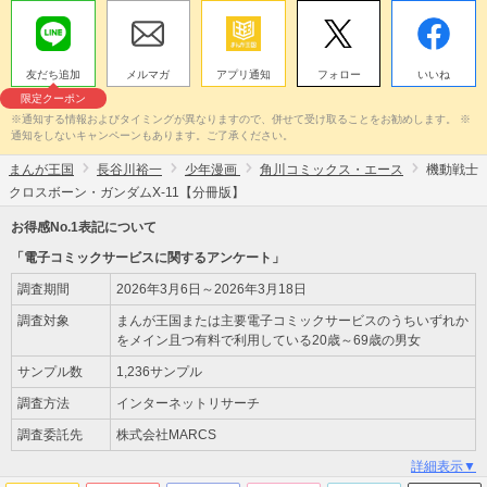
友だち追加
メルマガ
アプリ通知
フォロー
いいね
限定クーポン
※通知する情報およびタイミングが異なりますので、併せて受け取ることをお勧めします。 ※
通知をしないキャンペーンもあります。ご了承ください。
まんが王国
長谷川裕一
少年漫画
角川コミックス・エース
機動戦士
クロスボーン・ガンダムX-11【分冊版】
お得感No.1表記について
「電子コミックサービスに関するアンケート」
調査期間
2026年3月6日～2026年3月18日
調査対象
まんが王国または主要電子コミックサービスのうちいずれか
をメイン且つ有料で利用している20歳～69歳の男女
サンプル数
1,236サンプル
調査方法
インターネットリサーチ
調査委託先
株式会社MARCS
詳細表示▼