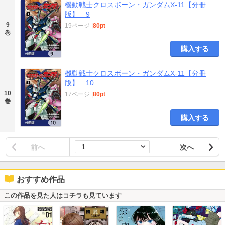
機動戦士クロスボーン・ガンダムX-11【分冊
版】 9
9
19ページ
|
80pt
巻
購入する
機動戦士クロスボーン・ガンダムX-11【分冊
版】 10
10
17ページ
|
80pt
巻
購入する
前へ
次へ
おすすめ作品
この作品を見た人はコチラも見ています