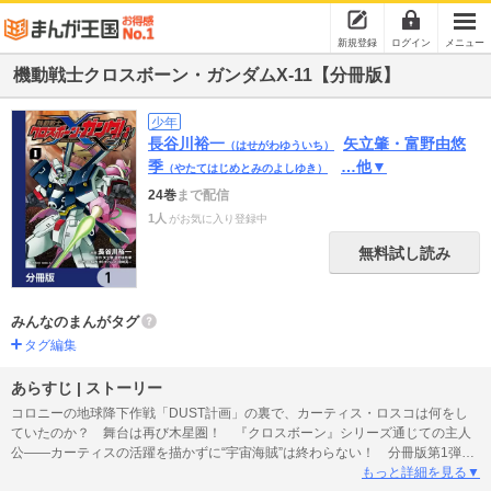
新規登録
ログイン
メニュー
機動戦士クロスボーン・ガンダムX-11【分冊版】
少年
長谷川裕一
矢立肇・富野由悠
（はせがわゆういち）
季
…他▼
（やたてはじめとみのよしゆき）
24巻
まで配信
1人
がお気に入り登録中
無料試し読み
みんなのまんがタグ
タグ編集
あらすじ | ストーリー
コロニーの地球降下作戦「DUST計画」の裏で、カーティス・ロスコは何をし
ていたのか？ 舞台は再び木星圏！ 『クロスボーン』シリーズ通じての主人
公――カーティスの活躍を描かずに“宇宙海賊”は終わらない！ 分冊版第1弾。
※本作品は単行本を分割したもので、本編内容は同一のものとなります。重複
もっと詳細を見る▼