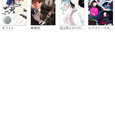
恋は雨上がりのように
ギフト±
幽麗塔
ヒメゴト～十九歳の制服～