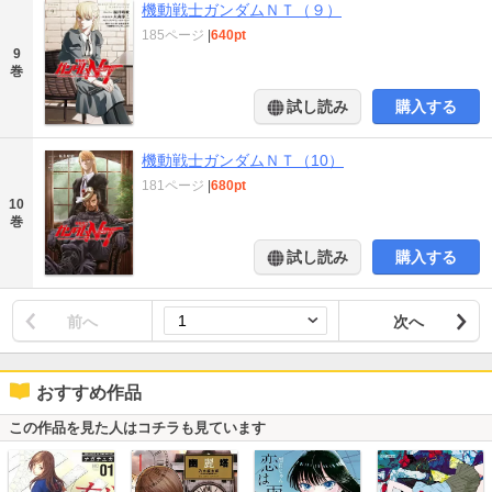
機動戦士ガンダムＮＴ（９）
185ページ
|
640pt
9
巻
試し読み
購入する
機動戦士ガンダムＮＴ（10）
181ページ
|
680pt
10
巻
試し読み
購入する
前へ
次へ
おすすめ作品
この作品を見た人はコチラも見ています