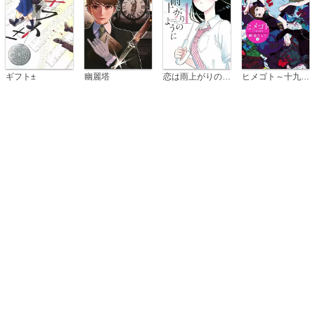
恋は雨上がりのように
ギフト±
幽麗塔
ヒメゴト～十九歳の制服～