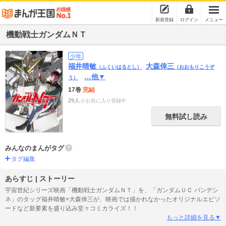
新規登録
ログイン
メニュー
機動戦士ガンダムＮＴ
少年
福井晴敏
大森倖三
（ふくいはるとし）
（おおもりこうぞ
…他▼
う）
17巻
完結
29人
がお気に入り登録中
無料試し読み
みんなのまんがタグ
タグ編集
あらすじ | ストーリー
宇宙世紀シリーズ映画「機動戦士ガンダムＮＴ」を、「ガンダムＵＣ バンデシ
ネ」のタッグ福井晴敏×大森倖三が、映画では描かれなかったオリジナルエピソ
ードなど新要素を盛り込み堂々コミカライズ！！
もっと詳細を見る▼