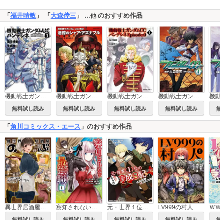
「
福井晴敏
」 「
大森倖三
」
のおすすめ作品
…他
機動戦士ガンダムＵＣ バンデシネ
機動戦士ガンダム Ｕ．Ｃ．戦記 追憶のシャア・アズナブル
機動戦士ガンダムＵＣ バンデシネ Episode:0
機動戦士ガンダム00
無料試し読み
無料試し読み
無料試し読み
無料試し読み
「
角川コミックス・エース
」のおすすめ作品
異世界居酒屋「のぶ」
LV999の村人
察知されない最強職
元・世界１位のサブキャラ育成日記 ～廃プレイヤー、異世界を攻略中！～
無料試し読み
無料試し読み
無料試し読み
無料試し読み