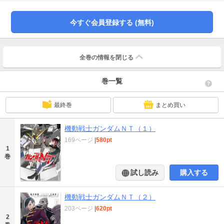
今すぐ会員登録する (無料)
全巻の情報を
閉じる
巻一覧
最終巻
まとめ買い
機動戦士ガンダムＮＴ（１）
169ページ
|
580pt
1
巻
試し読み
購入する
機動戦士ガンダムＮＴ（２）
203ページ
|
620pt
2