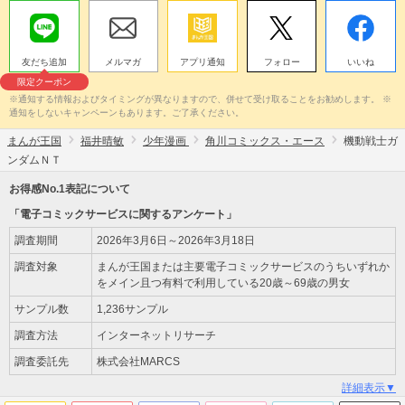
友だち追加
メルマガ
アプリ通知
フォロー
いいね
限定クーポン
※通知する情報およびタイミングが異なりますので、併せて受け取ることをお勧めします。 ※
通知をしないキャンペーンもあります。ご了承ください。
まんが王国
福井晴敏
少年漫画
角川コミックス・エース
機動戦士ガ
ンダムＮＴ
お得感No.1表記について
「電子コミックサービスに関するアンケート」
調査期間
2026年3月6日～2026年3月18日
調査対象
まんが王国または主要電子コミックサービスのうちいずれか
をメイン且つ有料で利用している20歳～69歳の男女
サンプル数
1,236サンプル
調査方法
インターネットリサーチ
調査委託先
株式会社MARCS
詳細表示▼