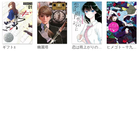
恋は雨上がりのように
ギフト±
幽麗塔
ヒメゴト～十九歳の制服～