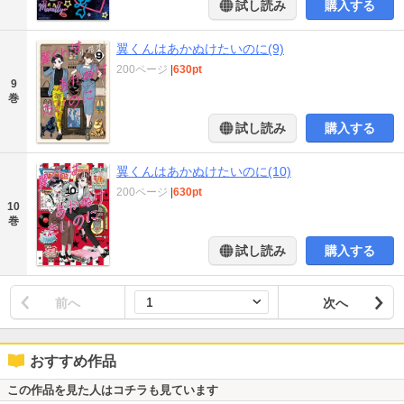
試し読み
購入する
翼くんはあかぬけたいのに(9)
200ページ
|
630pt
9
巻
試し読み
購入する
翼くんはあかぬけたいのに(10)
200ページ
|
630pt
10
巻
試し読み
購入する
前へ
次へ
おすすめ作品
この作品を見た人はコチラも見ています