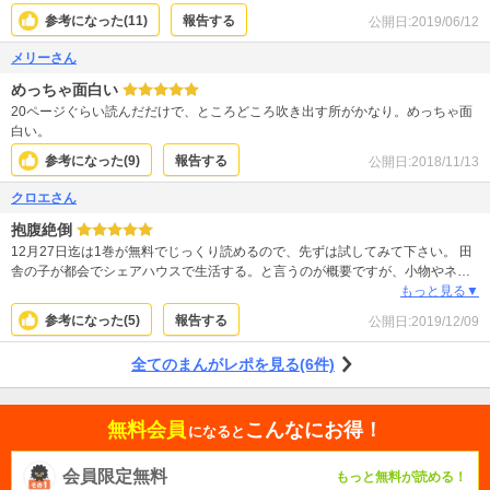
参考になった(
11
)
報告する
公開日:
2019/06/12
メリーさん
めっちゃ面白い
20ページぐらい読んだだけで、ところどころ吹き出す所がかなり。めっちゃ面
白い。
参考になった(
9
)
報告する
公開日:
2018/11/13
クロエさん
抱腹絶倒
12月27日迄は1巻が無料でじっくり読めるので、先ずは試してみて下さい。 田
舎の子が都会でシェアハウスで生活する。と言うのが概要ですが、小物やネタ
などでちょいちょい笑かしてくるので、個人差がありますが笑い過ぎてお腹が
もっと見る▼
痛くなります。 取り敢えずは、何も考えずに先ず読んで！とオススメします。
参考になった(
5
)
報告する
公開日:
2019/12/09
この作品のレビューがこんなに少ないのはおかしいと思う程にたくさんの方々
に読んでもらいたい。そして笑ってほしい。
全てのまんがレポを見る(6件)
無料会員
こんなにお得！
になると
会員限定無料
もっと無料が読める！