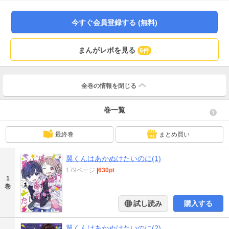
今すぐ会員登録する (無料)
まんがレポを見る
6件
全巻の情報を
閉じる
巻一覧
最終巻
まとめ買い
翼くんはあかぬけたいのに(1)
179ページ
|
630pt
1
巻
試し読み
購入する
翼くんはあかぬけたいのに(2)