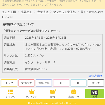
※通知する情報およびタイミングが異なりますので、併せて受け取ることをお勧めします。 ※
通知をしないキャンペーンもあります。ご了承ください。
まんが王国
小花オト
少女漫画
マンガワン女子部
翼くんはあかぬけ
たいのに
お得感No.1表記について
「電子コミックサービスに関するアンケート」
調査期間
2026年3月6日～2026年3月18日
調査対象
まんが王国または主要電子コミックサービスのうちいずれか
をメイン且つ有料で利用している20歳～69歳の男女
サンプル数
1,236サンプル
調査方法
インターネットリサーチ
調査委託先
株式会社MARCS
詳細表示▼
トップ
女性/少女
青年/少年
TL
BL
オトナ
無料
ジャンル
ランキング
新刊
来店ﾎﾟｲﾝﾄ
Copyright(c)Beaglee Inc. All Rights Reserved.