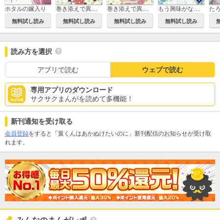
ホタルの嫁入り
巻き添えで異世界に喚び出されたので、世界観無視して和菓子作ります【単話】
巻き添えで異世界に喚び出されたので、世界観無視して和菓子作ります
もう興味がないと離婚された令嬢の意外と楽しい新生活【単話】
無料試し読み
無料試し読み
無料試し読み
無料試し読み
読み方を選択
アプリで読む
ウェブで読む
専用アプリのダウンロード
サクサクまんがを読めて多機能！
新刊通知を受け取る
会員登録
をすると「翼くんはあかぬけたいのに」新刊配信のお知らせが受け取
れます。