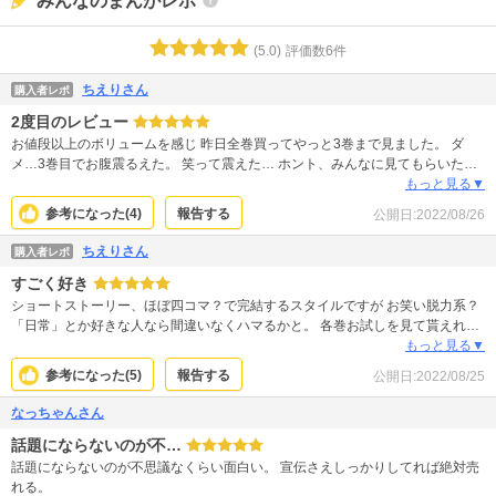
みんなのまんがレポ
(
5.0
)
評価数
6
件
ちえりさん
購入者レポ
2度目のレビュー
お値段以上のボリュームを感じ 昨日全巻買ってやっと3巻まで見ました。 ダ
メ…3巻目でお腹震るえた。 笑って震えた… ホント、みんなに見てもらいた
い。 最高すぎます
もっと見る▼
参考になった(
4
)
報告する
公開日:
2022/08/26
ちえりさん
購入者レポ
すごく好き
ショートストーリー、ほぼ四コマ？で完結するスタイルですが お笑い脱力系？
「日常」とか好きな人なら間違いなくハマるかと。 各巻お試しを見て貰えれば
分かるかと。 表紙を見るとキャピキャピお子様向け少女漫画っぽいですが全く
もっと見る▼
違います！！ 疲れてる時や下がってる時でも気がつくと夢中で見てて嫌な事忘
参考になった(
5
)
報告する
公開日:
2022/08/25
れます。 楽しい！！ 久々のヒット作です
なっちゃんさん
話題にならないのが不…
話題にならないのが不思議なくらい面白い。 宣伝さえしっかりしてれば絶対売
れる。