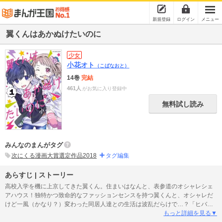
新規登録
ログイン
メニュー
翼くんはあかぬけたいのに
少女
小花オト
（こばなおと）
14巻
完結
461人
がお気に入り登録中
無料試し読み
みんなのまんがタグ
次にくる漫画大賞選定作品2018
タグ編集
あらすじ | ストーリー
高校入学を機に上京してきた翼くん。住まいはなんと、表参道のオシャレシェ
アハウス！独特かつ致命的なファッションセンスを持つ翼くんと、オシャレだ
けど一風（かなり？）変わった同居人達との生活は波乱だらけで…？「ヒバ
ナ」と「マンガワン」で同時連載されていた人気コメディ、超待望のコミック
もっと詳細を見る▼
ス!