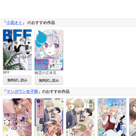
「
小花オト
」 のおすすめ作品
BFF
幽霊の正体見たり、枯れ頭。
無料試し読み
無料試し読み
「
マンガワン女子部
」のおすすめ作品