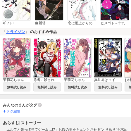
恋は雨上がりのように
ギフト±
幽麗塔
ヒメゴト～十九歳の制服～
「
トライゾン
」 のおすすめ作品
茉莉花ちゃんの好感度はぶっ壊れている【フルカラー電子単行本版】
勇者に殺される悪徳領主に転生した俺、序盤に鍛えすぎたせいで勇者の地位を奪ってしまう【単行本版】
茉莉花ちゃんの好感度はぶっ壊れている【フルカラー】
異世界はヨイショで廻る。～転生者を無双させる簡単なお仕事《合本版》
無料試し読み
無料試し読み
無料試し読み
無料試し読み
みんなのまんがタグ
タグ編集
あらすじ|ストーリー
「エルフと先っぽ当てゲーム…!?」お腹の奥をキュンとさせる“ときめき”を求め