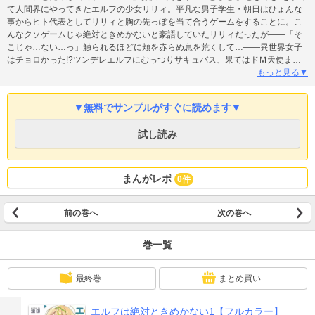
て人間界にやってきたエルフの少女リリィ。平凡な男子学生・朝日はひょんな
事からヒト代表としてリリィと胸の先っぽを当て合うゲームをすることに。こ
んなクソゲームじゃ絶対ときめかないと豪語していたリリィだったが――「そ
こじゃ…ない…っ」触られるほどに頬を赤らめ息を荒くして…――異世界女子
はチョロかった!?ツンデレエルフにむっつりサキュバス、果てはドＭ天使ま
で！あらゆる種族をときめかせる、ちょっぴりおバカなハーレムラブコメ開幕!!
もっと見る▼
▼無料でサンプルがすぐに読めます▼
試し読み
まんがレポ
0件
前の巻へ
次の巻へ
巻一覧
最終巻
まとめ買い
エルフは絶対ときめかない1【フルカラー】