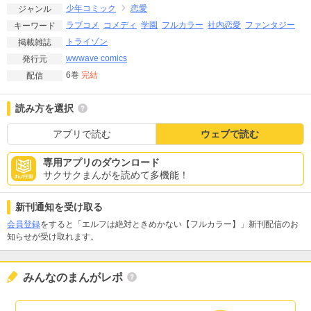
少年コミック
恋愛
ジャンル
ラブコメ
コメディ
学園
フルカラー
社内恋愛
ファンタジー
キーワード
トライゾン
掲載雑誌
wwwave comics
発行元
6巻
完結
配信
読み方を選択
アプリで読む
ウェブで読む
専用アプリのダウンロード
サクサクまんがを読めて多機能！
新刊通知を受け取る
会員登録
をすると「エルフは絶対ときめかない【フルカラー】」新刊配信のお
知らせが受け取れます。
みんなのまんがレポ