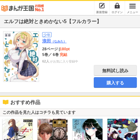
新規登録
ログイン
メニュー
エルフは絶対ときめかない5【フルカラー】
少年
浪田
（なみた）
28ページ
|
180pt
5巻
／ 6巻
完結
62人
がお気に入り登録中
無料試し読み
購入する
おすすめ作品
この作品を見た人はコチラも見ています