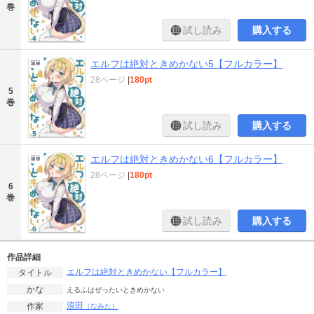
巻
試し読み
購入する
エルフは絶対ときめかない5【フルカラー】
28ページ
|
180pt
5
巻
試し読み
購入する
エルフは絶対ときめかない6【フルカラー】
28ページ
|
180pt
6
巻
試し読み
購入する
作品詳細
エルフは絶対ときめかない【フルカラー】
タイトル
かな
えるふはぜったいときめかない
浪田
作家
（なみた）