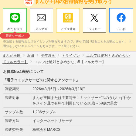
まんが王国のお得情報を受け取ろう
友だち追加
メルマガ
アプリ通知
フォロー
いいね
限定クーポン
※通知する情報およびタイミングが異なりますので、併せて受け取ることをお勧めします。 ※
通知をしないキャンペーンもあります。ご了承ください。
まんが王国
浪田
少年漫画
トライゾン
エルフは絶対ときめかない
【フルカラー】
エルフは絶対ときめかない5【フルカラー】
お得感No.1表記について
「電子コミックサービスに関するアンケート」
調査期間
2026年3月6日～2026年3月18日
調査対象
まんが王国または主要電子コミックサービスのうちいずれか
をメイン且つ有料で利用している20歳～69歳の男女
サンプル数
1,236サンプル
調査方法
インターネットリサーチ
調査委託先
株式会社MARCS