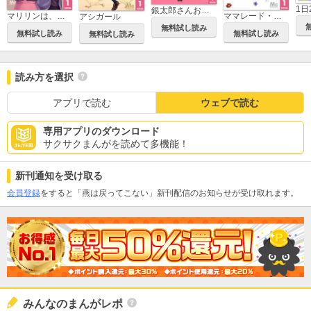
1日
銀太郎さんお頼み申す
マリリンは、いなくなった
ママレード・ボーイ little
アシガール
無料試し読み
無料試し読み
無料試し読み
無料試し読み
読み方を選択
アプリで読む
ウェブで読む
専用アプリのダウンロード
サクサクまんがを読めて多機能！
新刊通知を受け取る
会員登録
をすると「燕は戻ってこない」新刊配信のお知らせが受け取れます。
みんなのまんがレポ