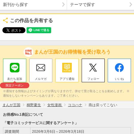
新刊から探す
テーマで探す
この作品を共有する
まんが王国のお得情報を受け取ろう
友だち追加
メルマガ
アプリ通知
フォロー
いいね
限定クーポン
※通知する情報およびタイミングが異なりますので、併せて受け取ることをお勧めします。 ※
通知をしないキャンペーンもあります。ご了承ください。
まんが王国
桐野夏生
女性漫画
ココハナ
燕は戻ってこない
お得感No.1表記について
「電子コミックサービスに関するアンケート」
調査期間
2026年3月6日～2026年3月18日