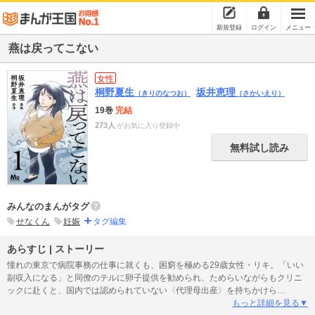
新規登録
ログイン
メニュー
燕は戻ってこない
女性
桐野夏生
坂井恵理
（きりのなつお）
（さかいえり）
19巻
完結
273人
がお気に入り登録中
無料試し読み
みんなのまんがタグ
せなくん
妊娠
タグ編集
あらすじ | ストーリー
憧れの東京で病院事務の仕事に就くも、困窮を極める29歳女性・リキ。「いい
副収入になる」と同僚のテルに卵子提供を勧められ、ためらいながらもクリニ
ックに赴くと、国内では認められていない〈代理母出産〉を持ちかけら
れ…？ ドラマ化でも話題、怒りと欲望が錯綜するディストピア小説、コミカ
もっと詳細を見る▼