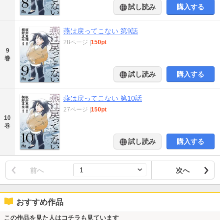
試し読み
購入する
燕は戻ってこない 第9話
28ページ
|
150pt
9
巻
試し読み
購入する
燕は戻ってこない 第10話
27ページ
|
150pt
10
巻
試し読み
購入する
前へ
次へ
おすすめ作品
この作品を見た人はコチラも見ています