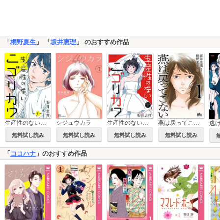
「
桐野夏生
」 「
坂井恵理
」 のおすすめ作品
生産性のないニゴリカワ
シジュウカラ
生産性のないニゴリカワ 分冊版
燕は戻ってこない 単行本版
逃
無料試し読み
無料試し読み
無料試し読み
無料試し読み
「
ココハナ
」のおすすめ作品