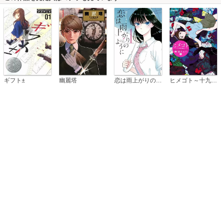
恋は雨上がりのように
ギフト±
幽麗塔
ヒメゴト～十九歳の制服～