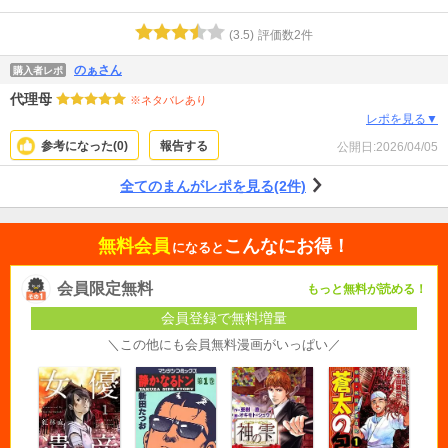
(
3.5
)
評価数
2
件
のぁさん
購入者レポ
代理母
※ネタバレあり
レポを見る▼
参考になった(
0
)
報告する
公開日:
2026/04/05
全てのまんがレポを見る(2件)
無料会員
こんなにお得！
になると
会員限定無料
もっと無料が読める！
会員登録で無料増量
＼この他にも会員無料漫画がいっぱい／