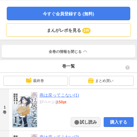
ライズ！
今すぐ会員登録する (無料)
まんがレポを見る
2件
全巻の情報を
閉じる
巻一覧
最終巻
まとめ買い
燕は戻ってこない(1)
37ページ
|
150pt
1
巻
試し読み
購入する
燕は戻ってこない(2)