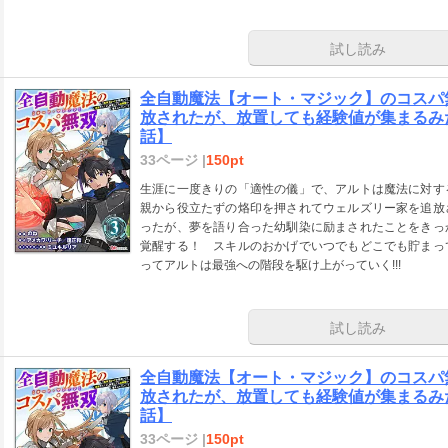
試し読み
全自動魔法【オート・マジック】のコスパ
放されたが、放置しても経験値が集まるみ
話】
33ページ |
150pt
生涯に一度きりの「適性の儀」で、アルトは魔法に対す
親から役立たずの烙印を押されてウェルズリー家を追放
ったが、夢を語り合った幼馴染に励まされたことをきっ
覚醒する！ スキルのおかげでいつでもどこでも貯まっ
ってアルトは最強への階段を駆け上がっていく!!!
試し読み
全自動魔法【オート・マジック】のコスパ
放されたが、放置しても経験値が集まるみ
話】
33ページ |
150pt