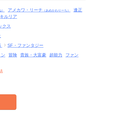
アメカワ・リーチ
逢正
ね）
（あめかわりーち）
キルリア
ックス
社
画
SF・ファンタジー
ョン
冒険
貴族・大富豪
超能力
ファン
結