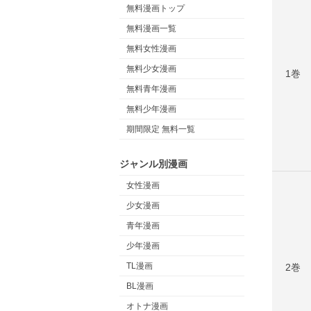
無料漫画トップ
無料漫画一覧
無料女性漫画
無料少女漫画
1巻
無料青年漫画
無料少年漫画
期間限定 無料一覧
ジャンル別漫画
女性漫画
少女漫画
青年漫画
少年漫画
TL漫画
2巻
BL漫画
オトナ漫画