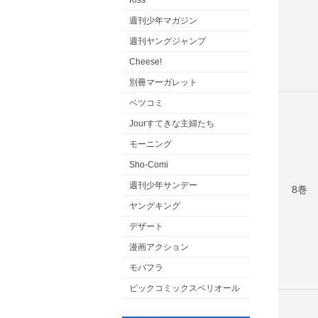
Kiss
週刊少年マガジン
週刊ヤングジャンプ
Cheese!
別冊マーガレット
ベツコミ
Jourすてきな主婦たち
モーニング
Sho-Comi
週刊少年サンデー
8巻
ヤングキング
デザート
漫画アクション
モバフラ
ビックコミックスペリオール