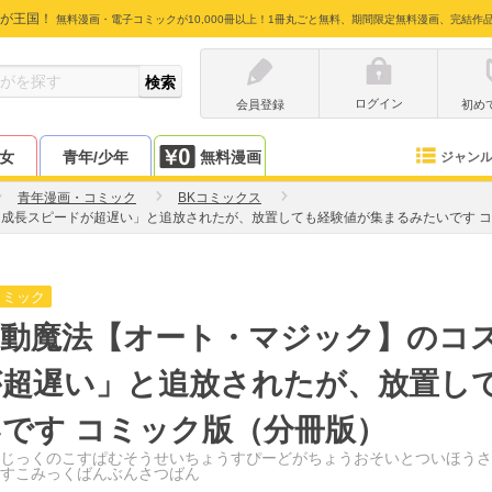
が王国！
無料漫画・電子コミックが10,000冊以上！1冊丸ごと無料、期間限定無料漫画、完結作
ログイン
会員登録
初め
少女
青年/少年
無料漫画
ジャン
青年漫画・コミック
BKコミックス
「成長スピードが超遅い」と追放されたが、放置しても経験値が集まるみたいです 
コミック
動魔法【オート・マジック】のコス
が超遅い」と追放されたが、放置し
です コミック版（分冊版）
じっくのこすぱむそうせいちょうすぴーどがちょうおそいとついほうさ
すこみっくばんぶんさつばん