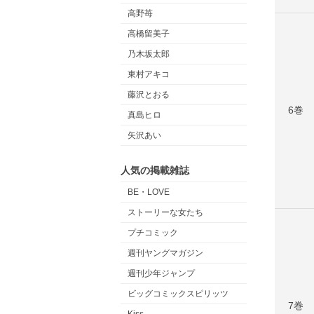
高野苺
高橋留美子
乃木坂太郎
東村アキコ
藤沢とおる
6巻
真島ヒロ
矢沢あい
人気の掲載雑誌
BE・LOVE
ストーリーな女たち
プチコミック
週刊ヤングマガジン
週刊少年ジャンプ
ビッグコミックスピリッツ
7巻