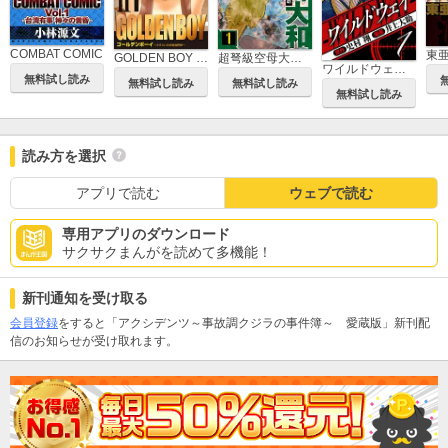
COMBAT COMIC
GOLDEN BOY II 愛蔵版
超弩級空母大和 愛蔵版
ワイルドウェイ 愛蔵版
無料試し読み
無料試し読み
無料試し読み
無料試し読み
読み方を選択
アプリで読む
ウェブで読む
専用アプリのダウンロード
サクサクまんがを読めて多機能！
新刊通知を受け取る
会員登録
をすると「アクシデンツ～事故調クジラの事件簿～ 愛蔵版」新刊配
信のお知らせが受け取れます。