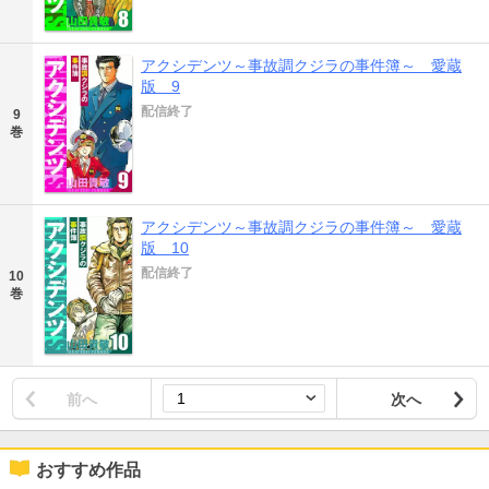
アクシデンツ～事故調クジラの事件簿～ 愛蔵
版 9
配信終了
9
巻
アクシデンツ～事故調クジラの事件簿～ 愛蔵
版 10
配信終了
10
巻
前へ
次へ
おすすめ作品