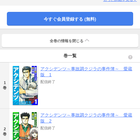
た。PAL103便（ジャンボジェット）が離陸直後に爆発炎上し、墜落した。その
謎をクジラと本庁の刑事・早坂警視タッグが追う。当初は搭乗していた食品会
社の山辺健一が環境保護団体から脅迫を受けていたことで、この環境保護団体
今すぐ会員登録する (無料)
が犯人では？と思われていた。そして、その過激組織の関係者にこの機体の整
備士がいたことから、早坂はその人物が関係していたと睨む。だが、クジラは
わずかな遺留物から彼が真犯人ではないと確信した。果たして事件の真相
は…!? ＜目次＞●第1巻CASE.1「テディベアは見ていた（1）」CASE.2「テデ
全巻の情報を
閉じる
ィベアは見ていた（2）」CASE.3「見えない火事（1）」CASE.4「見えない火
事（2）」CASE.5「見えない火事（3）」CASE.6「燃えた花嫁（1）」
巻一覧
CASE.7「燃えた花嫁（2）」コミックス特別付録「私のアクシデンツ」コミッ
クス特別付録「私のアクシデンツ」執筆：赤星たみこ初出：週刊少年サンデー
（小学館）1996年5・6合併号～12号
アクシデンツ～事故調クジラの事件簿～ 愛蔵
版 1
配信終了
1
巻
アクシデンツ～事故調クジラの事件簿～ 愛蔵
版 2
配信終了
2
巻