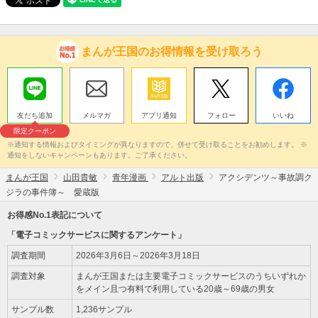
まんが王国のお得情報を受け取ろう
友だち追加
メルマガ
アプリ通知
フォロー
いいね
限定クーポン
※通知する情報およびタイミングが異なりますので、併せて受け取ることをお勧めします。 ※
通知をしないキャンペーンもあります。ご了承ください。
まんが王国
山田貴敏
青年漫画
アルト出版
アクシデンツ～事故調ク
ジラの事件簿～ 愛蔵版
お得感No.1表記について
「電子コミックサービスに関するアンケート」
調査期間
2026年3月6日～2026年3月18日
調査対象
まんが王国または主要電子コミックサービスのうちいずれか
をメイン且つ有料で利用している20歳～69歳の男女
サンプル数
1,236サンプル