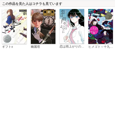
この作品を見た人はコチラも見ています
恋は雨上がりのように
ギフト±
幽麗塔
ヒメゴト～十九歳の制服～