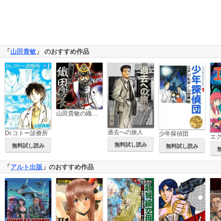
「
山田貴敏
」 のおすすめ作品
山田貴敏の織田信長
過去への旅人
Dr.コトー診療所
少年探偵団
エ
無料試し読み
無料試し読み
無料試し読み
「
アルト出版
」のおすすめ作品