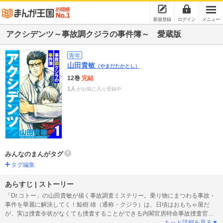
新規登録
ログイン
メニュー
アクシデンツ～事故調クジラの事件簿～ 愛蔵版
青年
山田貴敏
（やまだたかとし）
12巻
完結
1人
がお気に入り登録中
みんなのまんがタグ
タグ編集
あらすじ | ストーリー
「Dr.コトー」の山田貴敏が描く事故調査ミステリー。乗り物にまつわる事故・
事件を華麗に解決してく！鯨樹 雄（通称・クジラ）は、日頃はおもちゃ屋だ
が、実は捜査令状がなくても捜査することができる内閣官房特命事故捜査官で
あった。彼はわずかな遺留物から事故の真実を暴くプロフェッショナルだっ
もっと詳細を見る▼