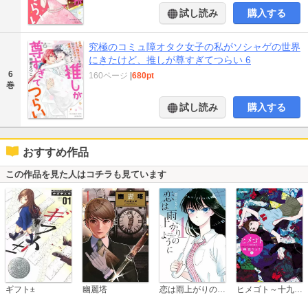
試し読み
購入する
究極のコミュ障オタク女子の私がソシャゲの世界
にきたけど、推しが尊すぎてつらい 6
6
160ページ
|
680pt
巻
試し読み
購入する
おすすめ作品
この作品を見た人はコチラも見ています
恋は雨上がりのように
ギフト±
幽麗塔
ヒメゴト～十九歳の制服～