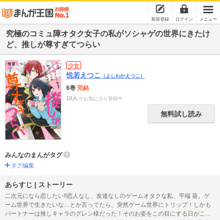
新規登録
ログイン
メニュー
究極のコミュ障オタク女子の私がソシャゲの世界にきたけ
ど、推しが尊すぎてつらい
少女
悦若えつこ
（よしわかえつこ）
6巻
完結
10人
がお気に入り登録中
無料試し読み
みんなのまんがタグ
タグ編集
あらすじ | ストーリー
二次元になら恋したい!!恋人なし、友達なしのゲームオタクな私、平端 葵。ゲ
ーム世界で生きたいな…とか言ってたら、突然ゲーム世界にトリップ！しかも
パートナーは推しキャラのグレン様だった！そのお姿をこの目にする日がこよ