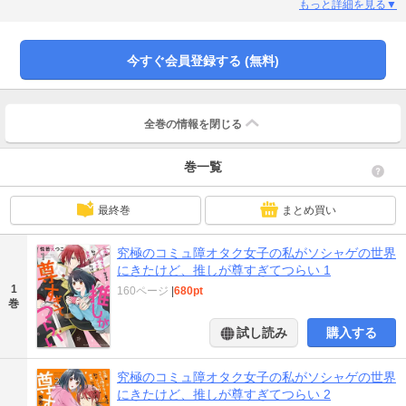
うとは！でも私ごときがグレン様と話せるはずもなく…でもグレン様は話せず
もっと詳細を見る▼
にいる私のことを知りたいといってくれて!?推しが私に興味を持ってくれるな
んて!!※この作品は過去配信されていた「究極のコミュ障オタク女子の私がソシ
ャゲの世界にきたけど、推しが尊すぎてつらい」と同一作品です。重複購入に
今すぐ会員登録する (無料)
ご注意ください。
全巻の情報を
閉じる
巻一覧
最終巻
まとめ買い
究極のコミュ障オタク女子の私がソシャゲの世界
にきたけど、推しが尊すぎてつらい 1
1
160ページ
|
680pt
巻
試し読み
購入する
究極のコミュ障オタク女子の私がソシャゲの世界
にきたけど、推しが尊すぎてつらい 2