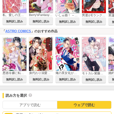
私、愛しの王太子様の側室辞めたいんです！
Berry'sFantasy 私、愛しの王太子様の側室辞めたいんです！
いしゅ婚！ ～天狗のかりそめ花嫁～
男運がEランクなので異世界の闇落ち神様に娶られました【単話売】
無料試し読み
無料試し読み
無料試し読み
無料試し読み
「
ASTRO COMICS
」のおすすめ作品
悪徳令嬢に転生したのに、まさかの求婚!?～手のひら返しの求婚はお断りします！～
身代わり溺愛婚 旦那様、夜伽は契約違反でございます
俺の美女化が止まらない!?
モトカレ紫藤くんに告りたい！ ～カップルユーチューバー始めました～
無料試し読み
無料試し読み
無料試し読み
無料試し読み
読み方を選択
アプリで読む
ウェブで読む