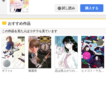
巻
試し読み
購入する
おすすめ作品
この作品を見た人はコチラも見ています
恋は雨上がりのように
ギフト±
幽麗塔
ヒメゴト～十九歳の制服～