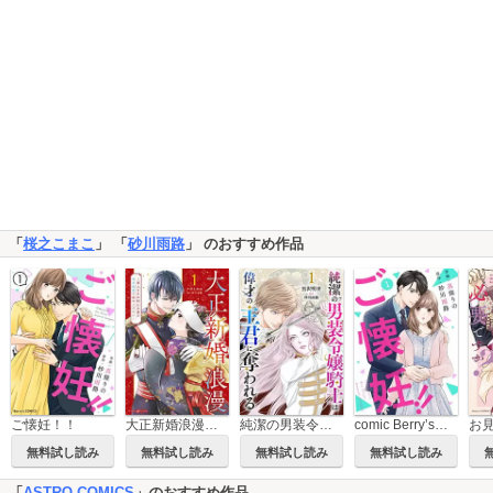
「
桜之こまこ
」 「
砂川雨路
」 のおすすめ作品
ご懐妊！！
大正新婚浪漫～軍人さまは初心な妻を執着純愛で染め上げたい～
純潔の男装令嬢騎士は偉才の主君に奪われる【分冊版】
comic Berry’sご懐妊！！
無料試し読み
無料試し読み
無料試し読み
無料試し読み
「
ASTRO COMICS
」のおすすめ作品