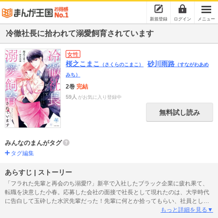
新規登録
ログイン
メニュー
冷徹社長に拾われて溺愛飼育されています
女性
桜之こまこ
砂川雨路
（さくらのこまこ）
（すながわあめ
みち）
2巻
完結
59人
がお気に入り登録中
無料試し読み
みんなのまんがタグ
タグ編集
あらすじ | ストーリー
「フラれた先輩と再会のち溺愛!?」新卒で入社したブラック企業に疲れ果て、
転職を決意した小春。応募した会社の面接で社長として現れたのは、大学時代
に告白して玉砕した水沢先輩だった！先輩に何とか拾ってもらい、社員として
頑張る小春に、水沢社長は相変わらずクールだけどどこか甘くて…!?先輩と後
もっと詳細を見る▼