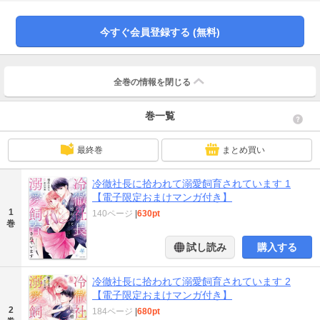
輩から社長と部下になった今、叶わぬ恋心は封印するべきなのに、この想いを
捨てられない――。★電子コミックス限定おまけマンガ収録！
今すぐ会員登録する (無料)
全巻の情報を
閉じる
巻一覧
最終巻
まとめ買い
冷徹社長に拾われて溺愛飼育されています 1
【電子限定おまけマンガ付き】
1
140ページ
|
630pt
巻
試し読み
購入する
冷徹社長に拾われて溺愛飼育されています 2
【電子限定おまけマンガ付き】
2
184ページ
|
680pt