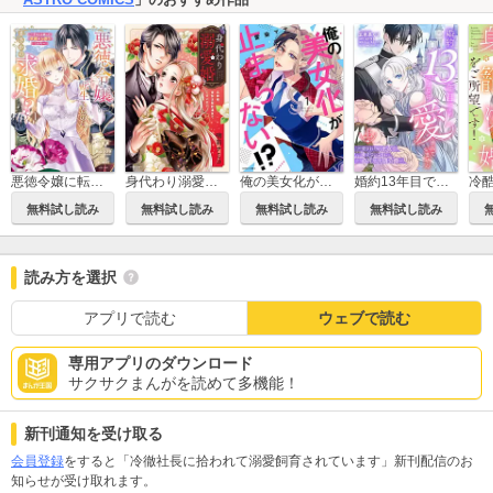
悪徳令嬢に転生したのに、まさかの求婚!?～手のひら返しの求婚はお断りします！～
身代わり溺愛婚 旦那様、夜伽は契約違反でございます
俺の美女化が止まらない!?
婚約13年目ですが、いまだに愛されていません～愛されたい王女と愛さないように必死な次期公爵～
無料試し読み
無料試し読み
無料試し読み
無料試し読み
読み方を選択
アプリで読む
ウェブで読む
専用アプリのダウンロード
サクサクまんがを読めて多機能！
新刊通知を受け取る
会員登録
をすると「冷徹社長に拾われて溺愛飼育されています」新刊配信のお
知らせが受け取れます。