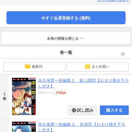
された「遊ぶ踏切」「お宮さん」「白粉婆」「黄昏症候群（トワイライトシン
ドローム）」を収録しています)
今すぐ会員登録する (無料)
全巻の情報を
閉じる
巻一覧
最新刊
まとめ買い
永久保貴一短編集１ 遊ぶ踏切【おまけ描き下ろ
し付き】
167ページ
|
700pt
1
巻
試し読み
購入する
永久保貴一短編集 2 折花宮【おまけ描き下ろ
し付き】