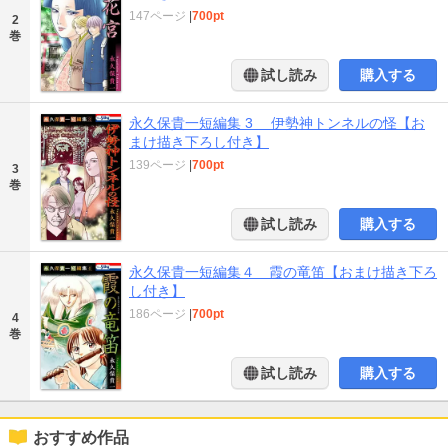
147ページ
|
700pt
2
巻
試し読み
購入する
永久保貴一短編集 3 伊勢神トンネルの怪【お
まけ描き下ろし付き】
139ページ
|
700pt
3
巻
試し読み
購入する
永久保貴一短編集４ 霞の竜笛【おまけ描き下ろ
し付き】
186ページ
|
700pt
4
巻
試し読み
購入する
おすすめ作品