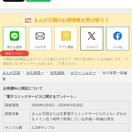
まんが王国のお得情報を受け取ろう
友だち追加
メルマガ
アプリ通知
フォロー
いいね
限定クーポン
※通知する情報およびタイミングが異なりますので、併せて受け取ることをお勧めします。 ※
通知をしないキャンペーンもあります。ご了承ください。
まんが王国
永久保貴一
女性漫画
ホラー シルキー
永久保貴一短編
集
お得感No.1表記について
「電子コミックサービスに関するアンケート」
調査期間
2026年3月6日～2026年3月18日
調査対象
まんが王国または主要電子コミックサービスのうちいずれか
をメイン且つ有料で利用している20歳～69歳の男女
サンプル数
1,236サンプル