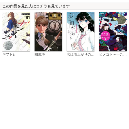
この作品を見た人はコチラも見ています
恋は雨上がりのように
ギフト±
幽麗塔
ヒメゴト～十九歳の制服～