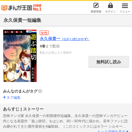
新規登録
ログイン
メニュー
永久保貴一短編集
女性
永久保貴一
（ながくぼたかかず）
4巻
まで配信
5人
がお気に入り登録中
無料試し読み
みんなのまんがタグ
タグ編集
あらすじ | ストーリー
恐怖マンガ家 永久保貴一の初期傑作短編集。永久保貴一の恐怖マンガデビュー
作になる表題作「遊ぶ踏切」をはじめ、80～90年代に描かれ、長年ファンに読
み継がれてきた傑作漫画を4編収録。（このコミックスにはホラー シルキー増
刊 戦戦恐恐 Vol.3およびホラー シルキー増刊 奇奇怪怪、奇奇怪怪 Vol.2に掲載
もっと詳細を見る▼