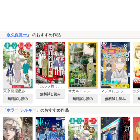
「
永久保貴一
」 のおすすめ作品
「カルラ舞う！」式 パワースポット巡礼
東京開運散歩［1話売り］
オカルトマンガ家 永久保先生の“非”日常［1話売り］
マジメに占ってもらいました4 Over60の未来予想図［1話売り］
無料試し読み
無料試し読み
無料試し読み
無料試し読み
「
ホラー シルキー
」のおすすめ作品