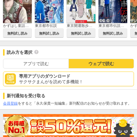
かずはし童話［1話売り］
東京都市伝説
東京開運散歩［1話売り］
東京都市伝説［1話売り］
無料試し読み
無料試し読み
無料試し読み
無料試し読み
読み方を選択
アプリで読む
ウェブで読む
専用アプリのダウンロード
サクサクまんがを読めて多機能！
新刊通知を受け取る
会員登録
をすると「永久保貴一短編集」新刊配信のお知らせが受け取れます。