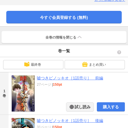
にご注意ください。)
今すぐ会員登録する (無料)
全巻の情報を
閉じる
巻一覧
最終巻
まとめ買い
嘘つきピノッキオ［1話売り］ 前編
27ページ
|
150pt
1
巻
試し読み
購入する
嘘つきピノッキオ［1話売り］ 後編
31ページ
|
150pt