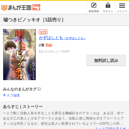
新規登録
ログイン
メニュー
嘘つきピノッキオ［1話売り］
女性
かずはしとも
（かずはしとも）
2巻
完結
2人
がお気に入り登録中
無料試し読み
みんなのまんがタグ
タグ編集
あらすじ | ストーリー
一人で動く自動人形を作ることを夢見る機械好きのアタッカは、ある日、街で
ある大工の老人と少女アズーラと出会う。自動人形に興味を示すアズーラとア
タッカは仲良くなるが、彼女は老人に軟禁されているようで―(26P)(この作品
はウェブ・マガジン：ホラー シルキー Vol.24に収録されています。重複購入
もっと詳細を見る▼