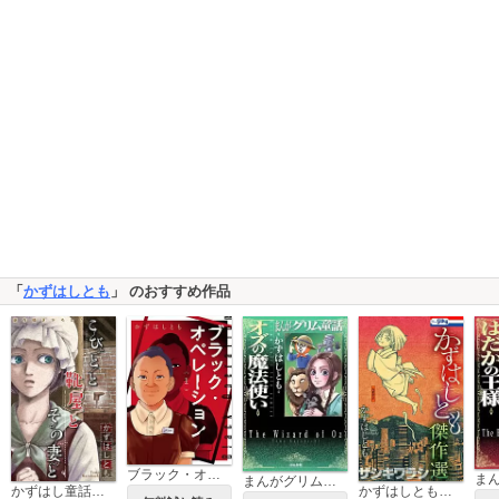
「
かずはしとも
」 のおすすめ作品
ブラック・オペレーション
まんがグリム童話 オズの魔法使い
かずはし童話［1話売り］
かずはしとも傑作選