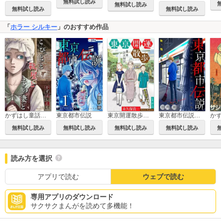
無料試し読み
無料試し読み
無料試し読み
無料試し読み
「
ホラー シルキー
」のおすすめ作品
かずはし童話［1話売り］
東京都市伝説
東京開運散歩［1話売り］
東京都市伝説［1話売り］
無料試し読み
無料試し読み
無料試し読み
無料試し読み
読み方を選択
アプリで読む
ウェブで読む
専用アプリのダウンロード
サクサクまんがを読めて多機能！