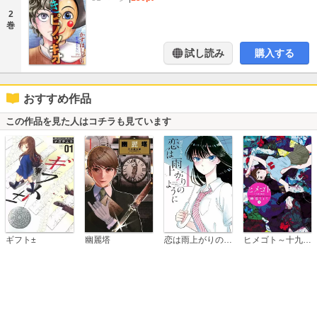
2
巻
試し読み
購入する
おすすめ作品
この作品を見た人はコチラも見ています
恋は雨上がりのように
ギフト±
幽麗塔
ヒメゴト～十九歳の制服～