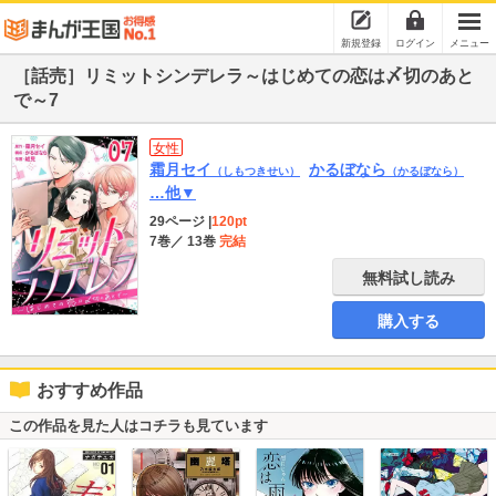
新規登録
ログイン
メニュー
［話売］リミットシンデレラ～はじめての恋は〆切のあと
で～7
女性
霜月セイ
かるぼなら
（しもつきせい）
（かるぼなら）
…他▼
29ページ
|
120pt
7巻
／ 13巻
完結
無料試し読み
購入する
おすすめ作品
この作品を見た人はコチラも見ています