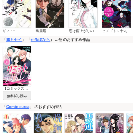
恋は雨上がりのように
ギフト±
幽麗塔
ヒメゴト～十九歳の制服～
「
霜月セイ
」 「
かるぼなら
」
のおすすめ作品
…他
【コミックス版】リミットシンデレラ～はじめての恋は〆切のあとで～
無料試し読み
「
Comic curea
」 のおすすめ作品