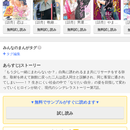
［話売］恋は包むように寄せよ
［話売］晩鐘の鳴る頃に～恋はごはんの後で～
［話売］男運のない私がマッチングアプリしてみたら～キラびやかな闇に堕ちました～
［話売］やましい係長はモブ子のいいなり
無料試し読み
無料試し読み
無料試し読み
無料試し読み
みんなのまんがタグ
タグ編集
あらすじ|ストーリー
「もう少し一緒にまわらないか？」白鳥に誘われるまま共にリサーチをする弥
生。取材を終えて旅館に戻った二人は恋人同士と誤解され、同じ客室に通され
てしまい――！？ 生きにくい社会の中で「なりたい自分」の姿を目指して変わ
っていくヒロインが紡ぐ、現代のシンデレラストーリー第7話。
▼無料でサンプルがすぐに読めます▼
試し読み