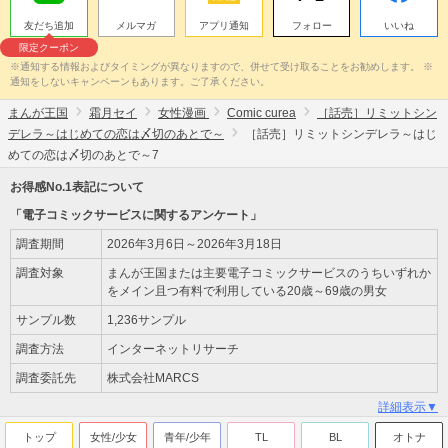
友だち追加
メルマガ
アプリ通知
フォロー
いいね
限定クーポン
※通知する情報およびタイミングが異なりますので、併せて受け取ることをお勧めします。 ※
通知をしないキャンペーンもあります。ご了承ください。
まんが王国
霜月セイ
女性漫画
Comic curea
［話売］リミットシン
デレラ～はじめての恋は〆切のあとで～
［話売］リミットシンデレラ～はじ
めての恋は〆切のあとで～7
お得感No.1表記について
「電子コミックサービスに関するアンケート」
調査期間
2026年3月6日～2026年3月18日
調査対象
まんが王国または主要電子コミックサービスのうちいずれか
をメイン且つ有料で利用している20歳～69歳の男女
サンプル数
1,236サンプル
調査方法
インターネットリサーチ
調査委託先
株式会社MARCS
詳細表示▼
トップ
女性/少女
青年/少年
TL
BL
オトナ