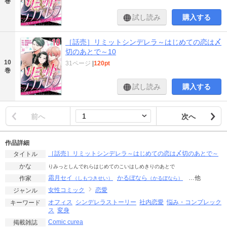
巻
試し読み
購入する
［話売］リミットシンデレラ～はじめての恋は〆
切のあとで～10
10
31ページ
|
120pt
巻
試し読み
購入する
前へ
次へ
作品詳細
［話売］リミットシンデレラ～はじめての恋は〆切のあとで～
タイトル
かな
りみっとしんでれらはじめてのこいはしめきりのあとで
霜月セイ
かるぼなら
…他
作家
（しもつきせい）
（かるぼなら）
女性コミック
恋愛
ジャンル
オフィス
シンデレラストーリー
社内恋愛
悩み・コンプレック
キーワード
ス
変身
Comic curea
掲載雑誌