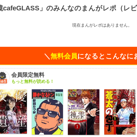
鏡cafeGLASS」のみんなのまんがレポ（レ
現在まんがレポはありません。
＼
無料会員
になるとこんなに
会員限定無料
もっと無料が読める！