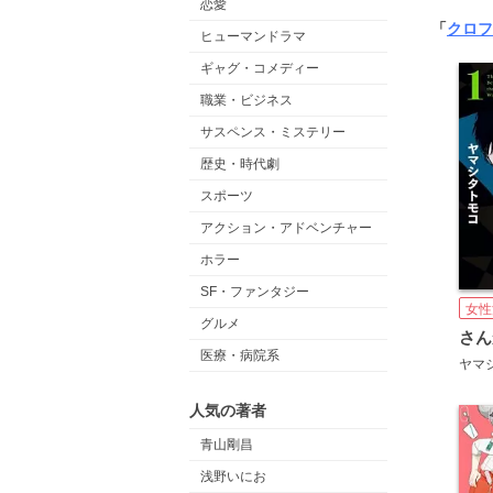
恋愛
「
クロフ
ヒューマンドラマ
ギャグ・コメディー
職業・ビジネス
サスペンス・ミステリー
歴史・時代劇
スポーツ
アクション・アドベンチャー
ホラー
SF・ファンタジー
女性
グルメ
医療・病院系
ヤマ
人気の著者
青山剛昌
浅野いにお