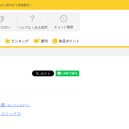
品から新刊まで多数配信！
チェック履歴
ての方へ
ヘルプ/よくある質問
ル
ランキング
新刊
来店ポイント
米蔵
（ねこたよねぞう）
ネコミックス