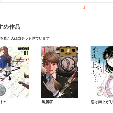
1
すめ作品
を見た人はコチラも見ています
ト±
幽麗塔