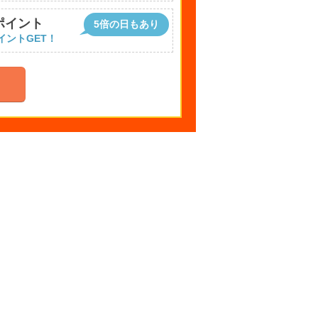
ポイント
5倍の日もあり
イントGET！