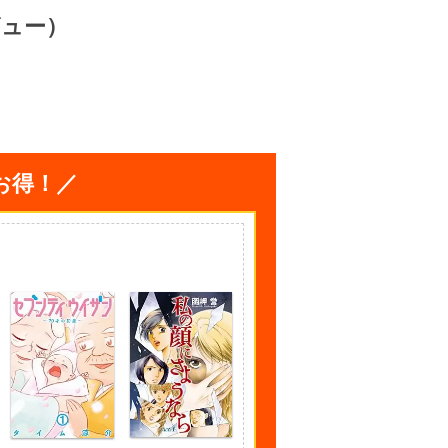
ビュー）
お得！／