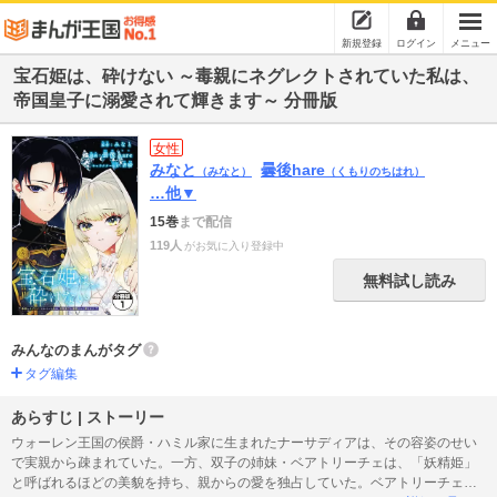
新規登録
ログイン
メニュー
宝石姫は、砕けない ～毒親にネグレクトされていた私は、
帝国皇子に溺愛されて輝きます～ 分冊版
女性
みなと
曇後hare
（みなと）
（くもりのちはれ）
…他▼
15巻
まで配信
119人
がお気に入り登録中
無料試し読み
みんなのまんがタグ
タグ編集
あらすじ | ストーリー
ウォーレン王国の侯爵・ハミル家に生まれたナーサディアは、その容姿のせい
で実親から疎まれていた。一方、双子の姉妹・ベアトリーチェは、「妖精姫」
と呼ばれるほどの美貌を持ち、親からの愛を独占していた。ベアトリーチェの