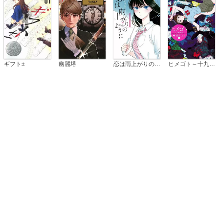
恋は雨上がりのように
ギフト±
幽麗塔
ヒメゴト～十九歳の制服～