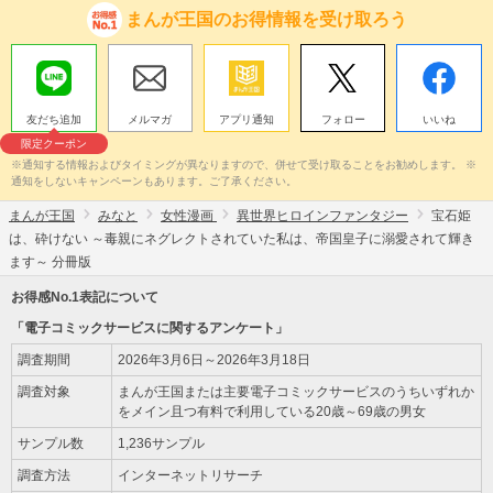
まんが王国のお得情報を受け取ろう
友だち追加
メルマガ
アプリ通知
フォロー
いいね
限定クーポン
※通知する情報およびタイミングが異なりますので、併せて受け取ることをお勧めします。 ※
通知をしないキャンペーンもあります。ご了承ください。
まんが王国
みなと
女性漫画
異世界ヒロインファンタジー
宝石姫
は、砕けない ～毒親にネグレクトされていた私は、帝国皇子に溺愛されて輝き
ます～ 分冊版
お得感No.1表記について
「電子コミックサービスに関するアンケート」
調査期間
2026年3月6日～2026年3月18日
調査対象
まんが王国または主要電子コミックサービスのうちいずれか
をメイン且つ有料で利用している20歳～69歳の男女
サンプル数
1,236サンプル
調査方法
インターネットリサーチ