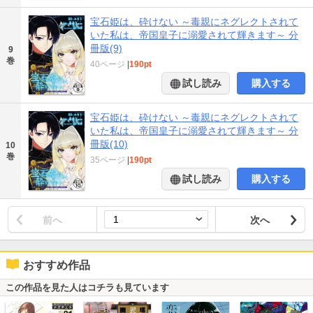
宝石姫は、砕けない ～毒親にネグレクトされて
いた私は、帝国皇子に溺愛されて輝きます～ 分
冊版(9)
9
巻
40ページ
|
190pt
試し読み
購入する
宝石姫は、砕けない ～毒親にネグレクトされて
いた私は、帝国皇子に溺愛されて輝きます～ 分
冊版(10)
10
巻
35ページ
|
190pt
試し読み
購入する
前へ
次へ
おすすめ作品
この作品を見た人はコチラも見ています