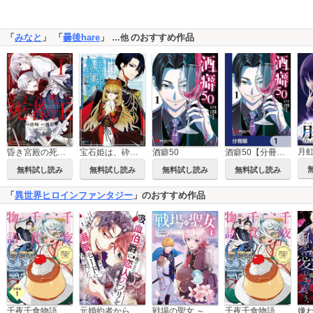
「
みなと
」 「
曇後hare
」
のおすすめ作品
…他
昏き宮殿の死者の王
宝石姫は、砕けない～毒親にネグレクトされていた私は、帝国皇子に溺愛されて輝きます～
酒癖50
酒癖50【分冊版】
無料試し読み
無料試し読み
無料試し読み
無料試し読み
「
異世界ヒロインファンタジー
」のおすすめ作品
千夜千食物語 ～敗国の姫ですが氷の皇子殿下がどうも溺愛してくれています～ 分冊版
元婚約者から逃げるため吸血伯爵に恋人のフリをお願いしたら、なぜか溺愛モードになりました
戦場の聖女 ～妹の代わりに公爵騎士に嫁ぐことになりましたが、今は幸せです～
千夜千食物語 ～敗国の姫ですが氷の皇子殿下がどうも溺愛してくれています～