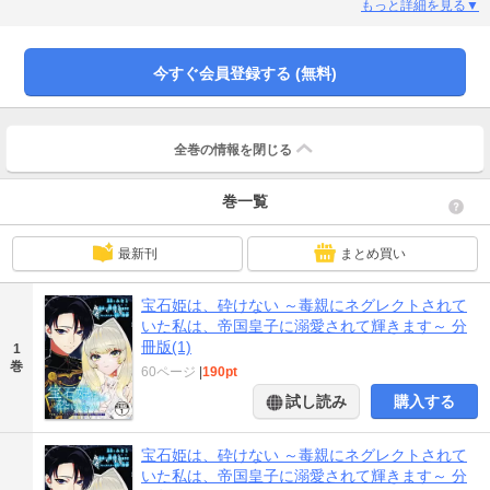
将来の不安要素になると判断されたナーサディアは、塔に幽閉される。絶望に
もっと詳細を見る▼
耐えつつ、けなげに生き抜くナーサディアのもとに、ある日、帝国の皇子・テ
ィミスが訪れた…！！【第１話「妖精姫と化け物姫」を収録】
今すぐ会員登録する (無料)
全巻の情報を
閉じる
巻一覧
最新刊
まとめ買い
宝石姫は、砕けない ～毒親にネグレクトされて
いた私は、帝国皇子に溺愛されて輝きます～ 分
冊版(1)
1
巻
60ページ
|
190pt
試し読み
購入する
宝石姫は、砕けない ～毒親にネグレクトされて
いた私は、帝国皇子に溺愛されて輝きます～ 分