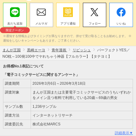
友だち追加
メルマガ
アプリ通知
フォロー
いいね
限定クーポン
※通知する情報およびタイミングが異なりますので、併せて受け取ることをお勧めします。 ※
通知をしないキャンペーンもあります。ご了承ください。
まんが王国
黒崎エーヨ
青年漫画
リビッシュ
パーフェクトYES／
NO枕～100発100中でヤれちゃう神器【フルカラー】【タテヨミ】
お得感No.1表記について
「電子コミックサービスに関するアンケート」
調査期間
2026年3月6日～2026年3月18日
調査対象
まんが王国または主要電子コミックサービスのうちいずれか
をメイン且つ有料で利用している20歳～69歳の男女
サンプル数
1,236サンプル
調査方法
インターネットリサーチ
調査委託先
株式会社MARCS
詳細表示▼