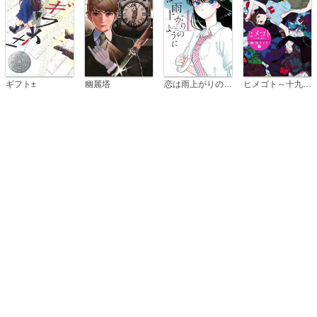
恋は雨上がりのように
ギフト±
幽麗塔
ヒメゴト～十九歳の制服～