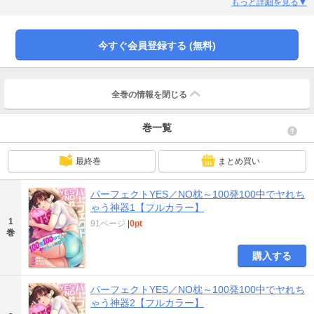
ら…欲求不満丸出しのトロ顔で誘ってきて！？さらに職場の生意気女子も、気
もっと詳細を見る▼
弱になって体を求めてくる…。ってことはこの枕を使えば、いつも邪険な取引
先のツンツン美女もモノにできるはず…！どんな美女も思いのまま、絶対YES
なキモチイ無双、開始！
今すぐ会員登録する (無料)
全巻の情報を
閉じる
巻一覧
最終巻
まとめ買い
パーフェクトYES／NO枕～100発100中でヤれち
ゃう神器1【フルカラー】
1
91ページ
|
0pt
巻
購入する
パーフェクトYES／NO枕～100発100中でヤれち
ゃう神器2【フルカラー】