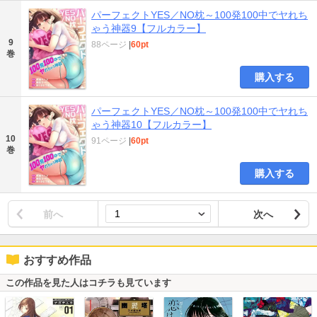
パーフェクトYES／NO枕～100発100中でヤれち
ゃう神器9【フルカラー】
9
88ページ
|
60pt
巻
購入する
パーフェクトYES／NO枕～100発100中でヤれち
ゃう神器10【フルカラー】
10
91ページ
|
60pt
巻
購入する
前へ
次へ
おすすめ作品
この作品を見た人はコチラも見ています