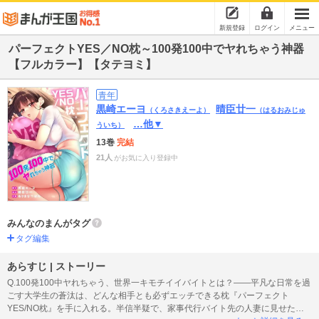
新規登録
ログイン
メニュー
パーフェクトYES／NO枕～100発100中でヤれちゃう神器
【フルカラー】【タテヨミ】
青年
黒崎エーヨ
晴臣廿一
（くろさきえーよ）
（はるおみじゅ
…他▼
ういち）
13巻
完結
21人
がお気に入り登録中
みんなのまんがタグ
タグ編集
あらすじ | ストーリー
Q.100発100中ヤれちゃう、世界一キモチイイバイトとは？――平凡な日常を過
ごす大学生の蒼汰は、どんな相手とも必ずエッチできる枕『パーフェクト
YES/NO枕』を手に入れる。半信半疑で、家事代行バイト先の人妻に見せた