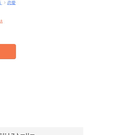
画
恋愛
結