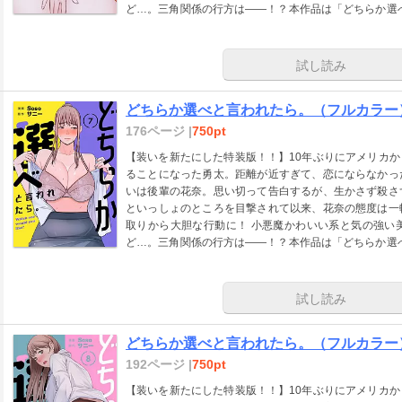
ど…。三角関係の行方は――！？本作品は「どちらか選べ
収録した電子特装版です】「本作品は【ズズズキュン！
しました。」
試し読み
どちらか選べと言われたら。（フルカラー）
176ページ |
750pt
【装いを新たにした特装版！！】10年ぶりにアメリカ
ることになった勇太。距離が近すぎて、恋にならなかっ
いは後輩の花奈。思い切って告白するが、生かさず殺さ
といっしょのところを目撃されて以来、花奈の態度は一
取りから大胆な行動に！ 小悪魔かわいい系と気の強い
ど…。三角関係の行方は――！？本作品は「どちらか選べ
収録した電子特装版です】「本作品は【ズズズキュン！
しました。」
試し読み
どちらか選べと言われたら。（フルカラー）
192ページ |
750pt
【装いを新たにした特装版！！】10年ぶりにアメリカ