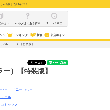
品から新刊まで多数配信！
チェック履歴
ての方へ
ヘルプ/よくある質問
ンル
ランキング
新刊
来店ポイント
（フルカラー）【特装版】
ラー）【特装版】
サニー
ーそー）
（さにー）
ンジェル
アコミックス