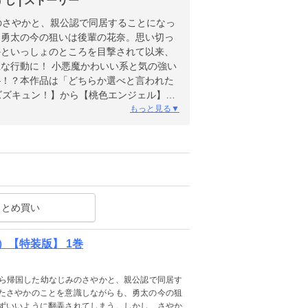
 | ストーリー
のさやかと、親公認で同居することになっ
、勇太の今の狙いは後輩の花奈。思い切っ
かといっしょのところを目撃されて以来、
な行動に！ 小悪魔かわいい系と気の強い
―！？本作品は「どちらか選べと言われた
ズズキュン！】から【桃色エンジェル】へ
もっと見る▼
まとめ買い
【特装版】 1巻
から帰国した幼なじみのさやかと、親公認で同居す
たさやかのことを意識しながらも、勇太の今の狙
ずいいように翻弄されてしまう。しかし、さやか