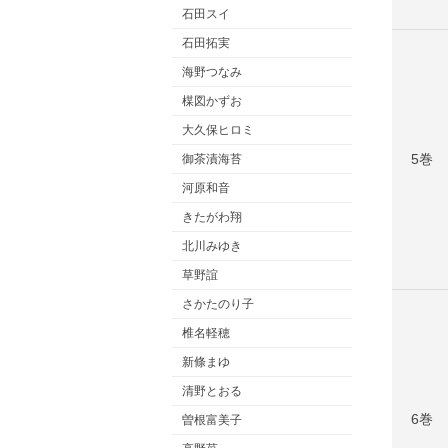
石田スイ
石田拓実
海野つなみ
楳図かずお
大久保ヒロミ
5巻
御茶漬海苔
河原和音
きたがわ翔
北川みゆき
草野誼
さかたのり子
椎名軽穂
新條まゆ
清野とおる
6巻
曽根富美子