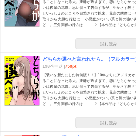
ることになった勇太。距離が近すぎて、恋にならなかっ
いは後輩の花奈。思い切って告白するが、生かさず殺さ
といっしょのところを目撃されて以来、花奈の態度は一
取りから大胆な行動に！ 小悪魔かわいい系と気の強い
ど…。三角関係の行方は――！？【本作品は「どちらか選
を収録した電子特装版です】「本作品は【ズズズキュン
たしました。」
試し読み
どちらか選べと言われたら。（フルカラー）
198ページ |
750pt
【装いを新たにした特装版！！】10年ぶりにアメリカ
ることになった勇太。距離が近すぎて、恋にならなかっ
いは後輩の花奈。思い切って告白するが、生かさず殺さ
といっしょのところを目撃されて以来、花奈の態度は一
取りから大胆な行動に！ 小悪魔かわいい系と気の強い
ど…。三角関係の行方は――！？【本作品は「どちらか選
を収録した電子特装版です】「本作品は【ズズズキュン
たしました。」
試し読み