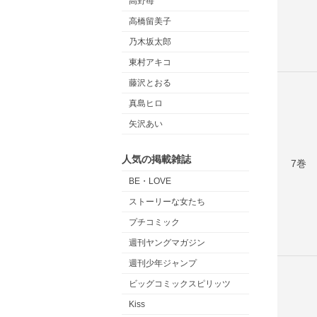
高野苺
高橋留美子
乃木坂太郎
東村アキコ
藤沢とおる
真島ヒロ
矢沢あい
人気の掲載雑誌
7巻
BE・LOVE
ストーリーな女たち
プチコミック
週刊ヤングマガジン
週刊少年ジャンプ
ビッグコミックスピリッツ
Kiss