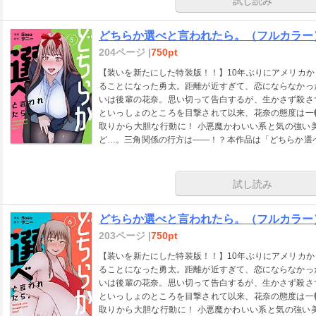
試し読み
どちらか選べと言われたら。（フルカラー）
204ページ |
750pt
【装いを新たにした特装版！！】10年ぶりにアメリカ
ることになった勇太。距離が近すぎて、恋にならなかっ
いは後輩の花奈。思い切って告白するが、生かさず殺さ
といっしょのところを目撃されて以来、花奈の態度は一
取りから大胆な行動に！ 小悪魔かわいい系と気の強い
ど…。三角関係の行方は――！？本作品は「どちらか選べ
収録した電子特装版です】「本作品は【ズズズキュン！
しました。」
試し読み
どちらか選べと言われたら。（フルカラー）
203ページ |
750pt
【装いを新たにした特装版！！】10年ぶりにアメリカ
ることになった勇太。距離が近すぎて、恋にならなかっ
いは後輩の花奈。思い切って告白するが、生かさず殺さ
といっしょのところを目撃されて以来、花奈の態度は一
取りから大胆な行動に！ 小悪魔かわいい系と気の強い