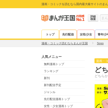
漫画・コミックを読むなら国内最大級サイトのまん
詳細
検索
トップ
先行配信
女性/少女
青年/少
漫画・コミック読むならまんが王国
Soso
人気メニュー
漫画・
無料漫画トップ
ど
ランキング
どちらか
新刊
新刊配信予定
ジャンル
先行配信漫画トップ
女性・少女漫画トップ