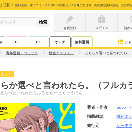
が王国！
無料漫画・電子コミックが10,000冊以上！1冊丸ごと無料、期間限定無料漫画、完結作
ログイン
会員登録
初め
ジャ
年
TL
BL
オトナ
無料漫画
青年漫画・コミック
桃色エンジェル
どちらか選べと言われたら。
コミック
ちらか選べと言われたら。（フルカ
えらべといわれたらふるからーとくそうばん
著者・作者
Soso
（そ
掲載雑誌
桃色エ
発行元
シーモ