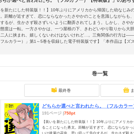
ちらか選べと言われたら。（フルカラー）【特装版】」のあらすじ
いを新たにした特装版！！】10年ぶりにアメリカから帰国した幼なじみ
太。距離が近すぎて、恋にならなかったさやかのことを意識しながらも
白するが、生かさず殺さずいいように翻弄されてしまう。しかし、さや
の態度は一転。一方さやかは、一つ屋根の下、きわどいやり取りから大胆
、二人に挟まれ、嬉しくないわけはないけれど…。三角関係の行方は―
（フルカラー）」第1～5巻を収録した電子特装版です】「本作品は【ズ
ベルを変更いたしました。」
巻一覧
最終巻
どちらか選べと言われたら。（フルカラー）
191ページ |
750pt
【装いを新たにした特装版！！】10年ぶりにアメリカ
ることになった勇太。距離が近すぎて、恋にならなかっ
いは後輩の花奈。思い切って告白するが、生かさず殺さ