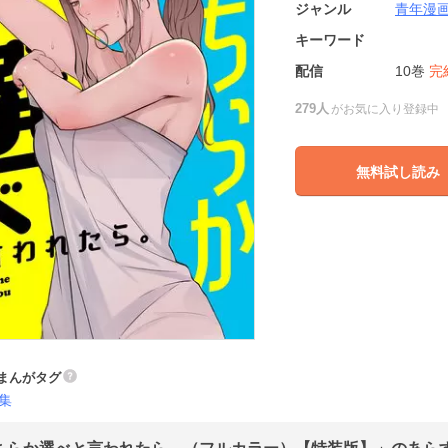
ジャンル
青年漫
キーワード
配信
10巻
完
279人
がお気に入り登録中
無料試し読み
まんがタグ
集