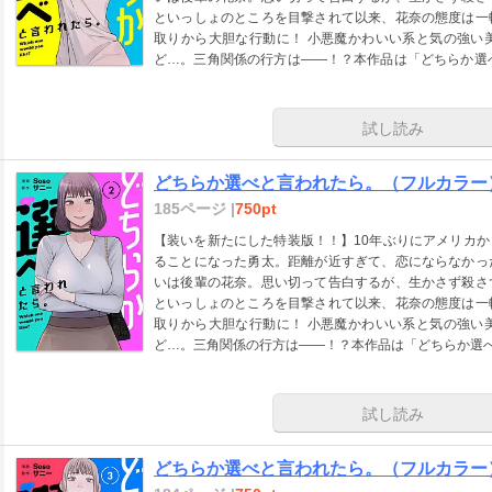
といっしょのところを目撃されて以来、花奈の態度は一
取りから大胆な行動に！ 小悪魔かわいい系と気の強い
ど…。三角関係の行方は――！？本作品は「どちらか選
録した電子特装版です】「本作品は【ズズズキュン！】
ました。」
試し読み
どちらか選べと言われたら。（フルカラー）
185ページ |
750pt
【装いを新たにした特装版！！】10年ぶりにアメリカ
ることになった勇太。距離が近すぎて、恋にならなかっ
いは後輩の花奈。思い切って告白するが、生かさず殺さ
といっしょのところを目撃されて以来、花奈の態度は一
取りから大胆な行動に！ 小悪魔かわいい系と気の強い
ど…。三角関係の行方は――！？本作品は「どちらか選べ
録した電子特装版です】「本作品は【ズズズキュン！】
ました。」
試し読み
どちらか選べと言われたら。（フルカラー）