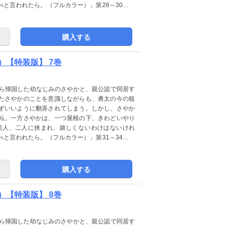
と言われたら。（フルカラー）」第26～30巻を
】から【桃色エンジェル】へレーベルを変更いた
購入する
【特装版】 7巻
から帰国した幼なじみのさやかと、親公認で同居す
たさやかのことを意識しながらも、勇太の今の狙
ずいいように翻弄されてしまう。しかし、さやか
転。一方さやかは、一つ屋根の下、きわどいやり
美人、二人に挟まれ、嬉しくないわけはないけれ
と言われたら。（フルカラー）」第31～34巻を
】から【桃色エンジェル】へレーベルを変更いた
購入する
【特装版】 8巻
から帰国した幼なじみのさやかと、親公認で同居す