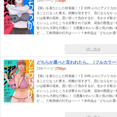
184ページ |
750pt
【装いを新たにした特装版！！】10年ぶりにアメリカ
ることになった勇太。距離が近すぎて、恋にならなかっ
いは後輩の花奈。思い切って告白するが、生かさず殺さ
といっしょのところを目撃されて以来、花奈の態度は一
取りから大胆な行動に！ 小悪魔かわいい系と気の強い
ど…。三角関係の行方は――！？本作品は「どちらか選べ
収録した電子特装版です】「本作品は【ズズズキュン！
しました。」
試し読み
どちらか選べと言われたら。（フルカラー）
196ページ |
750pt
【装いを新たにした特装版！！】10年ぶりにアメリカ
ることになった勇太。距離が近すぎて、恋にならなかっ
いは後輩の花奈。思い切って告白するが、生かさず殺さ
といっしょのところを目撃されて以来、花奈の態度は一
取りから大胆な行動に！ 小悪魔かわいい系と気の強い
ど…。三角関係の行方は――！？本作品は「どちらか選べ
収録した電子特装版です】「本作品は【ズズズキュン！
しました。」