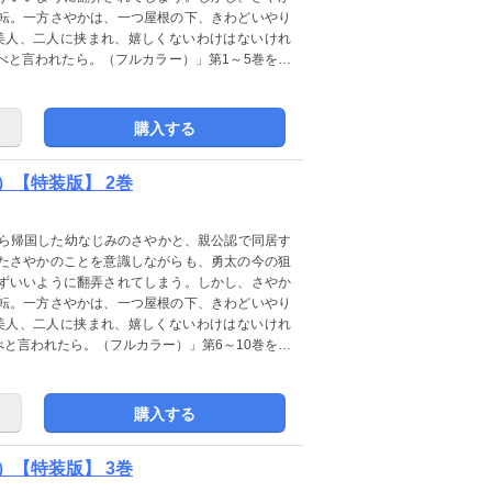
転。一方さやかは、一つ屋根の下、きわどいやり
美人、二人に挟まれ、嬉しくないわけはないけれ
べと言われたら。（フルカラー）」第1～5巻を収
から【桃色エンジェル】へレーベルを変更いたし
購入する
【特装版】 2巻
から帰国した幼なじみのさやかと、親公認で同居す
たさやかのことを意識しながらも、勇太の今の狙
ずいいように翻弄されてしまう。しかし、さやか
転。一方さやかは、一つ屋根の下、きわどいやり
美人、二人に挟まれ、嬉しくないわけはないけれ
と言われたら。（フルカラー）」第6～10巻を収
から【桃色エンジェル】へレーベルを変更いたし
購入する
【特装版】 3巻