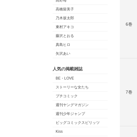
高野苺
高橋留美子
乃木坂太郎
6巻
東村アキコ
藤沢とおる
真島ヒロ
矢沢あい
人気の掲載雑誌
BE・LOVE
ストーリーな女たち
7巻
プチコミック
週刊ヤングマガジン
週刊少年ジャンプ
ビッグコミックスピリッツ
Kiss