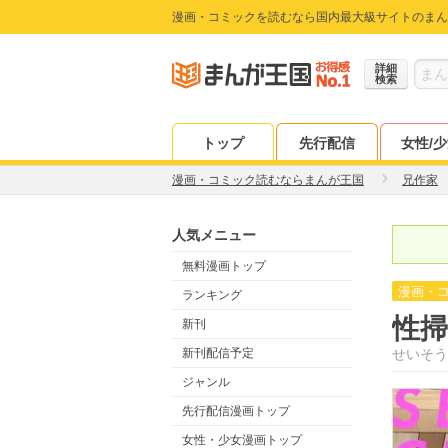
漫画・コミックを読むなら国内最大級サイトのまん
詳細
検索
トップ
先行配信
女性/
漫画・コミック読むならまんが王国
兄作家
人気メニュー
無料漫画トップ
漫画・
ランキング
性
新刊
新刊配信予定
せいそう
ジャンル
先行配信漫画トップ
女性・少女漫画トップ