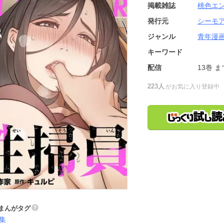
掲載雑誌
桃色エ
発行元
シーモ
ジャンル
青年漫
キーワード
配信
13巻
ま
223人
がお気に入り登録中
まんがタグ
集