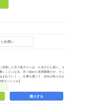
まとめ買い
に失敗した五十嵐タケシは、人生のどん底に。そ
働くことになる。渋々始めた清掃業務だが、そこ
込まれていく…。仕事を通じて、自分が知らなか
桃色エンジェル】
購入する