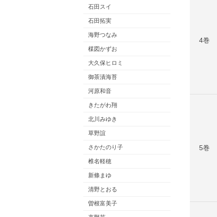
石田スイ
石田拓実
海野つなみ
4巻
楳図かずお
大久保ヒロミ
御茶漬海苔
河原和音
きたがわ翔
北川みゆき
草野誼
5巻
さかたのり子
椎名軽穂
新條まゆ
清野とおる
曽根富美子