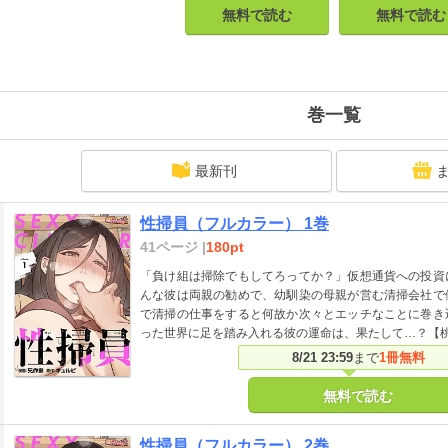
無料で読む
無料で読む
巻一覧
最新刊
性掃員（フルカラー） 1巻
41ページ |
180pt
「負け組は掃除でもしてろってか？」仮想通貨への投資
んな彼は両親の勧めで、幼馴染の母親が営む清掃会社で
で清掃の仕事をすると何故か次々とエッチなことに巻き
った世界に足を踏み入れる彼の運命は、果たして…？【
8/21 23:59
まで
1冊無料
無料で読む
性掃員（フルカラー） 2巻