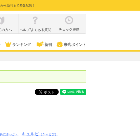
品から新刊まで多数配信！
チェック履歴
ての方へ
ヘルプ/よくある質問
ル
ランキング
新刊
来店ポイント
キュルピ
あにさっか）
（きゅるぴ）