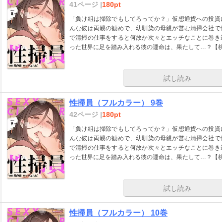
41ページ |
180pt
「負け組は掃除でもしてろってか？」仮想通貨への投資
んな彼は両親の勧めで、幼馴染の母親が営む清掃会社で
で清掃の仕事をすると何故か次々とエッチなことに巻き
った世界に足を踏み入れる彼の運命は、果たして…？【
試し読み
性掃員（フルカラー） 9巻
42ページ |
180pt
「負け組は掃除でもしてろってか？」仮想通貨への投資
んな彼は両親の勧めで、幼馴染の母親が営む清掃会社で
で清掃の仕事をすると何故か次々とエッチなことに巻き
った世界に足を踏み入れる彼の運命は、果たして…？【
試し読み
性掃員（フルカラー） 10巻