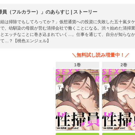
掃員（フルカラー）」のあらすじ | ストーリー
け組は掃除でもしてろってか？」仮想通貨への投資に失敗した五十嵐タ
めで、幼馴染の母親が営む清掃会社で働くことになる。渋々始めた清掃
々とエッチなことに巻き込まれていく…。仕事を通じて、自分が知らな
して…？【桃色エンジェル】
＼無料試し読み増量中！／
1巻
2巻