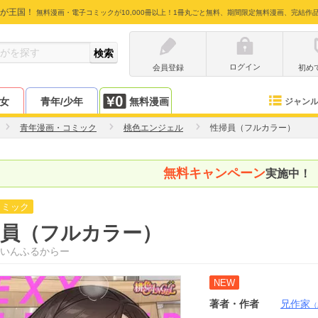
が王国！
無料漫画・電子コミックが10,000冊以上！1冊丸ごと無料、期間限定無料漫画、完結作
ログイン
会員登録
初め
少女
青年/少年
無料漫画
ジャン
青年漫画・コミック
桃色エンジェル
性掃員（フルカラー）
無料キャンペーン
実施中！
コミック
掃員（フルカラー）
いんふるからー
NEW
著者・作者
兄作家
（