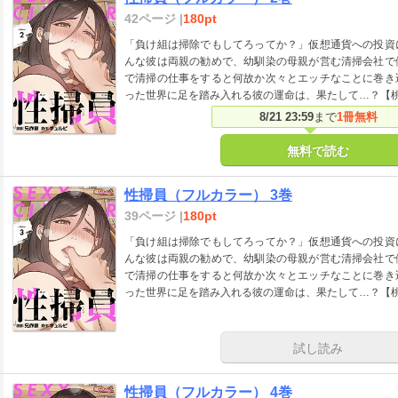
42ページ |
180pt
「負け組は掃除でもしてろってか？」仮想通貨への投資
んな彼は両親の勧めで、幼馴染の母親が営む清掃会社で
で清掃の仕事をすると何故か次々とエッチなことに巻き
った世界に足を踏み入れる彼の運命は、果たして…？【
8/21 23:59
まで
1冊無料
無料で読む
性掃員（フルカラー） 3巻
39ページ |
180pt
「負け組は掃除でもしてろってか？」仮想通貨への投資
んな彼は両親の勧めで、幼馴染の母親が営む清掃会社で
で清掃の仕事をすると何故か次々とエッチなことに巻き
った世界に足を踏み入れる彼の運命は、果たして…？【
試し読み
性掃員（フルカラー） 4巻