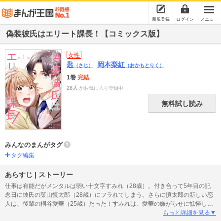
新規登録
ログイン
メニュー
偽装彼氏はエリート課長！【コミックス版】
女性
匙
岡本梨紅
（さじ）
（おかもとりく）
1巻
完結
28人
がお気に入り登録中
無料試し読み
みんなのまんがタグ
タグ編集
あらすじ | ストーリー
仕事は有能だがメンタルは弱い十文字すみれ（28歳）。付き合って5年目の記
念日に彼氏の葉山慎太郎（28歳）にフラれてしまう。さらに慎太郎の新しい恋
人は、後輩の桐谷愛華（25歳）だった！すみれは、愛華の嫌がらせに憔悴し、
ついに倒れてしまう。事情を知ったすみれの上司・桜庭瑞樹（30歳）は、偽装
もっと詳細を見る▼