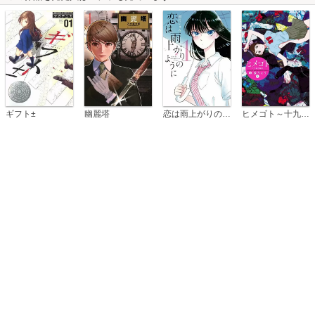
恋は雨上がりのように
ギフト±
幽麗塔
ヒメゴト～十九歳の制服～