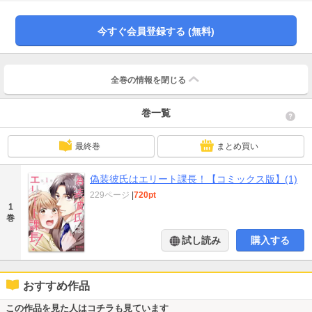
彼氏になるので愛華たちを見返そうと提案。戸惑いながらも了承するすみれ。
偽りの関係を続けるうちに、すみれは徐々に桜庭のことが気になり始めるが、
実は彼には秘密があって･･･！？
今すぐ会員登録する (無料)
全巻の情報を
閉じる
巻一覧
最終巻
まとめ買い
偽装彼氏はエリート課長！【コミックス版】(1)
229ページ
|
720pt
1
巻
試し読み
購入する
おすすめ作品
この作品を見た人はコチラも見ています