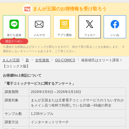
まんが王国のお得情報を受け取ろう
友だち追加
メルマガ
アプリ通知
フォロー
いいね
限定クーポン
※通知する情報およびタイミングが異なりますので、併せて受け取ることをお勧めします。 ※
通知をしないキャンペーンもあります。ご了承ください。
まんが王国
匙
女性漫画
GG-COMICS
偽装彼氏はエリート課長！
【コミックス版】
お得感No.1表記について
「電子コミックサービスに関するアンケート」
調査期間
2026年3月6日～2026年3月18日
調査対象
まんが王国または主要電子コミックサービスのうちいずれか
をメイン且つ有料で利用している20歳～69歳の男女
サンプル数
1,236サンプル
調査方法
インターネットリサーチ