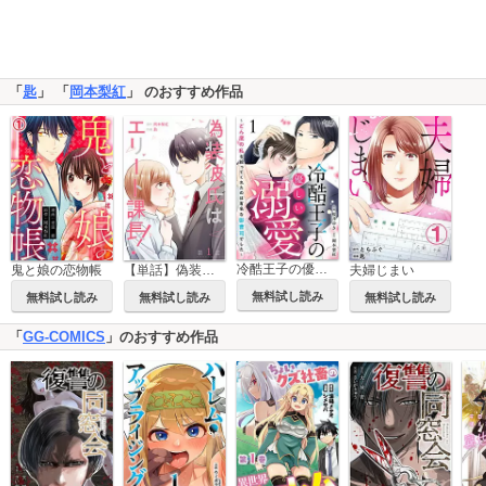
「
匙
」 「
岡本梨紅
」 のおすすめ作品
冷酷王子の優しい溺愛～どん底の私を拾ってくれたのは有名な御曹司でした～
鬼と娘の恋物帳
夫婦じまい
【単話】偽装彼氏はエリート課長！
無料試し読み
無料試し読み
無料試し読み
無料試し読み
「
GG-COMICS
」のおすすめ作品