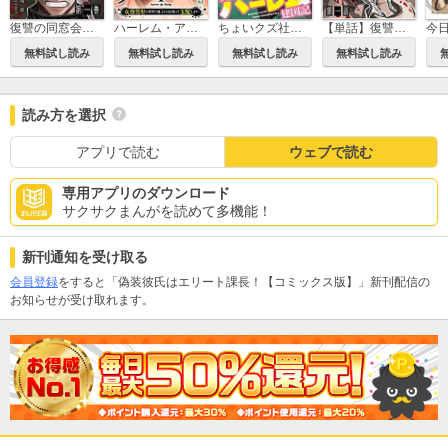
復讐の同窓会【単行本版】
ハーレム・アップライジング ～女尊男卑の世界で魔王の力を使って支配します～【単行本版】
ちょいクズ社畜の異世界ハーレム建国記【単行本版】
【単話】復讐の同窓会
無料試し読み
無料試し読み
無料試し読み
無料試し読み
読み方を選択
アプリで読む
ウェブで読む
専用アプリのダウンロード
サクサクまんがを読めて多機能！
新刊通知を受け取る
会員登録
をすると「偽装彼氏はエリート課長！【コミックス版】」新刊配信の
お知らせが受け取れます。