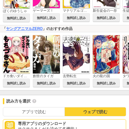
ゲーマーズ！
マテリアルゴースト
新生徒会の一存
生
ぼくのゆうしゃ
無料試し読み
無料試し読み
無料試し読み
無料試し読み
「
ヤングアニマルZERO
」のおすすめ作品
ドカ食いダイスキ！ もちづきさん
創世のタイガ
去勢転生
火の龍の国
無料試し読み
無料試し読み
無料試し読み
無料試し読み
読み方を選択
アプリで読む
ウェブで読む
専用アプリのダウンロード
サクサクまんがを読めて多機能！