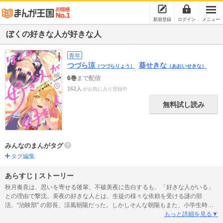
新規登録
ログイン
メニュー
ぼくの好きな人が好きな人
青年
つづら涼
葵せきな
（つづらりょう）
（あおいせきな）
6巻
まで配信
162人
がお気に入り登録中
無料試し読み
みんなのまんがタグ
タグ編集
あらすじ | ストーリー
秋月奏良は、思いを寄せる後輩、不破美夜に告白するも、「好きな人がいる」
との理由で撃沈。美夜の好きな人とは、生徒の様々な依頼を受ける謎の部
活、“治験部” の部長、涼風朝陽だった。しかしそんな朝陽もまた、小学生時代
に出逢った少年に片想いをしていて……？ 好きが交差するにがあまラブコメ、
もっと詳細を見る▼