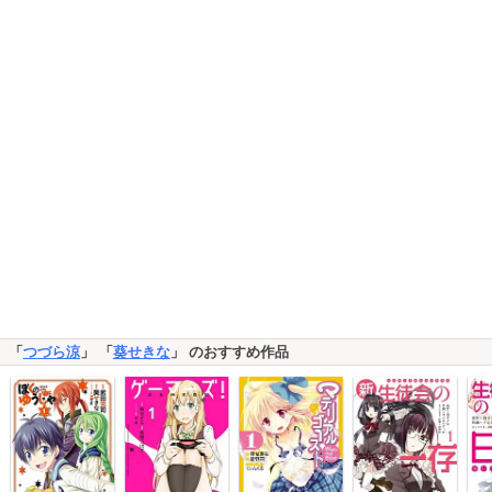
「
つづら涼
」 「
葵せきな
」 のおすすめ作品