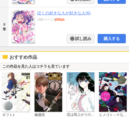
ぼくの好きな人が好きな人(6)
196ページ
|
690pt
6
巻
試し読み
購入する
おすすめ作品
この作品を見た人はコチラも見ています
恋は雨上がりのように
ギフト±
幽麗塔
ヒメゴト～十九歳の制服～