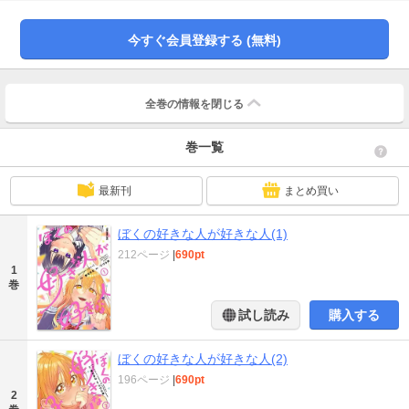
第１巻！
今すぐ会員登録する (無料)
全巻の情報を
閉じる
巻一覧
最新刊
まとめ買い
ぼくの好きな人が好きな人(1)
212ページ
|
690pt
1
巻
試し読み
購入する
ぼくの好きな人が好きな人(2)
196ページ
|
690pt
2