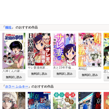
「
楠桂
」 のおすすめ作品
サレ妻漫画家の旦捨離戦記【単行本版】
夫と15年不倫した愛人と離婚後に女子会ランチしたサレ妻の正気の沙汰
寿戦記
八神くんの家庭の事情
無料試し読み
無料試し読み
無料試し読み
無料試し読み
「
ホラー シルキー
」のおすすめ作品