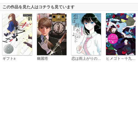
この作品を見た人はコチラも見ています
恋は雨上がりのように
ギフト±
幽麗塔
ヒメゴト～十九歳の制服～