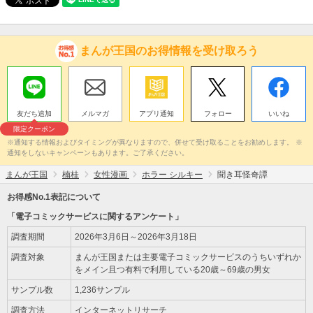
まんが王国のお得情報を受け取ろう
友だち追加
メルマガ
アプリ通知
フォロー
いいね
限定クーポン
※通知する情報およびタイミングが異なりますので、併せて受け取ることをお勧めします。 ※
通知をしないキャンペーンもあります。ご了承ください。
まんが王国
楠桂
女性漫画
ホラー シルキー
聞き耳怪奇譚
お得感No.1表記について
「電子コミックサービスに関するアンケート」
調査期間
2026年3月6日～2026年3月18日
調査対象
まんが王国または主要電子コミックサービスのうちいずれか
をメイン且つ有料で利用している20歳～69歳の男女
サンプル数
1,236サンプル
調査方法
インターネットリサーチ