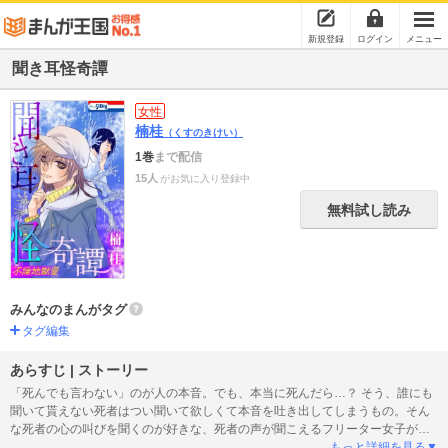
新規登録
ログイン
メニュー
聞き耳怪奇譚
女性
楠桂
（くすのきけい）
1巻
まで配信
15人
がお気に入り登録中
無料試し読み
みんなのまんがタグ
タグ編集
あらすじ | ストーリー
「死んでも言わない」のが人の本音。でも、本当に死んだら…？ そう、誰にも
聞いて貰えない死者はつい聞いて欲しくて本音を吐き出してしまうもの。そん
な死者の心の叫びを聞くのが好きな、死者の声が聞こえるフリーター女子が聞
く、不倫地獄に落ちた死者たちの慟哭の数々。フリーター女子の謎が明かされ
もっと詳細を見る▼