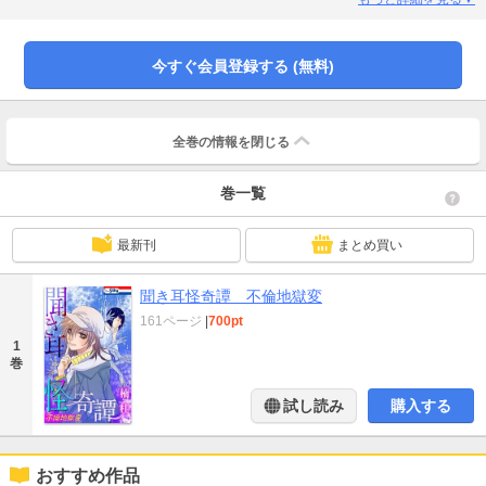
る特別読切18ページを加えた最凶不倫地獄変。（このコミックスにはホラー シ
ルキー Vol.14，19，22，23に掲載された「ずるい男」「美しい母」「最悪な恋
人」「不機嫌な妻」を収録しています)
今すぐ会員登録する (無料)
全巻の情報を
閉じる
巻一覧
最新刊
まとめ買い
聞き耳怪奇譚 不倫地獄変
161ページ
|
700pt
1
巻
試し読み
購入する
おすすめ作品