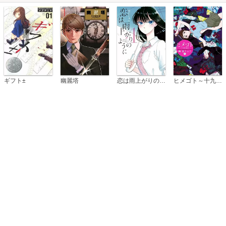
恋は雨上がりのように
ギフト±
幽麗塔
ヒメゴト～十九歳の制服～