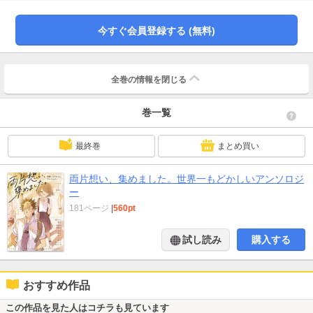
つ【作家陣】ひみつ／色のん／くりきまる／覡あおひ・御崎そら／三条けい／
ゆとりーぬ／もりこっこ／だーく／安蔵くんこ／ハミタ
今すぐ会員登録する (無料)
全巻の情報を
閉じる
巻一覧
最終巻
まとめ買い
両片想い、集めました。世界一もどかしいアンソロジ
ー
181ページ
|
560pt
試し読み
購入する
おすすめ作品
この作品を見た人はコチラも見ています