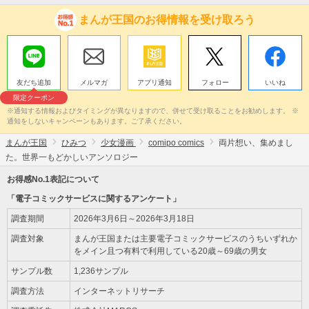
まんが王国のお得情報を受け取ろう
友だち追加
メルマガ
アプリ通知
フォロー
いいね
限定クーポン
※通知する情報およびタイミングが異なりますので、併せて受け取ることをお勧めします。 ※
通知をしないキャンペーンもあります。ご了承ください。
まんが王国
ひみつ
少女漫画
comipo comics
両片想い、集めまし
た。世界一もどかしいアンソロジー
お得感No.1表記について
「電子コミックサービスに関するアンケート」
調査期間
2026年3月6日～2026年3月18日
調査対象
まんが王国または主要電子コミックサービスのうちいずれか
をメイン且つ有料で利用している20歳～69歳の男女
サンプル数
1,236サンプル
調査方法
インターネットリサーチ