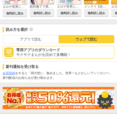
絶対魅了で異世界攻略！～高慢女わからせハーレム計画～【電子単行本】
エロゲ世界に転生した俺が、推しへの愛で寝取られヒロインを幸せにする。
メンクイ【合本版】
エロゲ世界に転生した俺が、推しへの愛で寝取られヒロインを幸せにする。【電子単行本】
無料試し読み
無料試し読み
無料試し読み
無料試し読み
読み方を選択
アプリで読む
ウェブで読む
専用アプリのダウンロード
サクサクまんがを読めて多機能！
新刊通知を受け取る
会員登録
をすると「両片想い、集めました。世界一もどかしいアンソロジー」
新刊配信のお知らせが受け取れます。