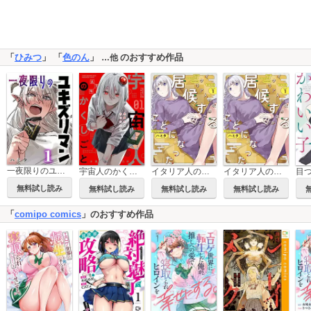
「
ひみつ
」 「
色のん
」
のおすすめ作品
…他
一夜限りのユキズリマン
イタリア人の女の子が居候することになった【タテスク】
宇宙人のかくしごと
イタリア人の女の子が居候することになった
無料試し読み
無料試し読み
無料試し読み
無料試し読み
「
comipo comics
」のおすすめ作品