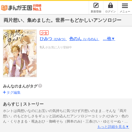
新規登録
ログイン
メニュー
両片想い、集めました。世界一もどかしいアンソロジー
少女
ひみつ
色のん
…他▼
（ひみつ）
（いろのん）
9人
がお気に入り登録中
みんなのまんがタグ
タグ編集
あらすじ | ストーリー
ホントは両想いなのにお互いの気持ちに気づけず片想いのまま…そんな「両片
想い」のもどかしさをギュッと詰め込んだアンソロジーコミック♪ひみつ・色の
ん・くりきまる・覡あおひ・御崎そら（脚本のみ)・三条けい・ゆとりーぬ・も
りこっこ・だーく・安蔵くんこ・ハミタのSNSで人気の作家の焦れったくてキ
もっと詳細を見る▼
ュンキュンする、甘酸っぱい10作品をお届けします！【CoverIllustration】ひみ