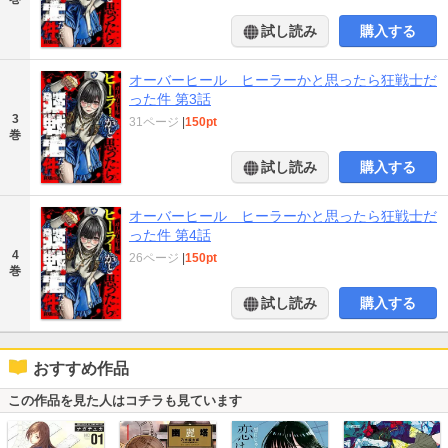
試し読み
購入する
オーバーヒール ヒーラーかと思ったら狂戦士だ
った件 第3話
3
31ページ
|
150pt
巻
試し読み
購入する
オーバーヒール ヒーラーかと思ったら狂戦士だ
った件 第4話
4
26ページ
|
150pt
巻
試し読み
購入する
おすすめ作品
この作品を見た人はコチラも見ています