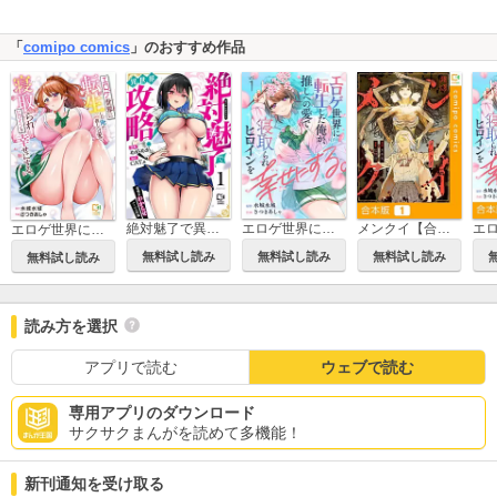
「
comipo comics
」のおすすめ作品
絶対魅了で異世界攻略！～高慢女わからせハーレム計画～【電子単行本】
エロゲ世界に転生した俺が、推しへの愛で寝取られヒロインを幸せにする。
メンクイ【合本版】
エロゲ世界に転生した俺が、推しへの愛で寝取られヒロインを幸せにする。【電子単行本】
無料試し読み
無料試し読み
無料試し読み
無料試し読み
読み方を選択
アプリで読む
ウェブで読む
専用アプリのダウンロード
サクサクまんがを読めて多機能！
新刊通知を受け取る