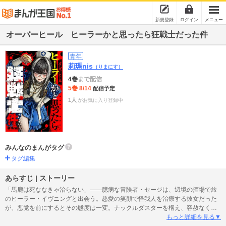
新規登録
ログイン
メニュー
オーバーヒール ヒーラーかと思ったら狂戦士だった件
青年
莉瑪nis
（りまにす）
4巻
まで配信
5巻 8/14
配信予定
1人
がお気に入り登録中
みんなのまんがタグ
タグ編集
あらすじ | ストーリー
「馬鹿は死ななきゃ治らない」――臆病な冒険者・セージは、辺境の酒場で旅
のヒーラー・イヴニングと出会う。慈愛の笑顔で怪我人を治療する彼女だった
が、悪党を前にするとその態度は一変。ナックルダスターを構え、容赦なく悪
を粉砕する狂戦士へと変貌を遂げるのだった！ 善人には再生を、悪党には制
もっと詳細を見る▼
裁を！ 常識破りの最凶ヒーラーによる痛快無双ファンタジー開幕！