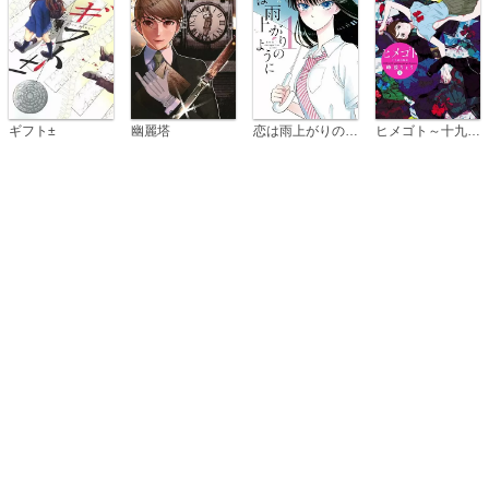
恋は雨上がりのように
ギフト±
幽麗塔
ヒメゴト～十九歳の制服～