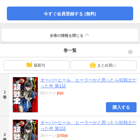
今すぐ会員登録する (無料)
全巻の情報を
閉じる
巻一覧
最新刊
まとめ買い
オーバーヒール ヒーラーかと思ったら狂戦士だ
った件 第1話
1
50ページ
|
0pt
巻
購入する
オーバーヒール ヒーラーかと思ったら狂戦士だ
った件 第2話
2
26ページ
|
150pt
巻