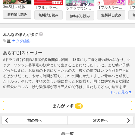
3年5組～絶体絶命！淫らな無人島サバイバル～【タテヨミ】
【フルカラー】生意気ギャルの家庭教師、始めます【合本版】
【フルカラー】親密な家族
ラブラブワンダーランド【タテヨミ】
無料試し読み
無料試し読み
無料試し読み
無料試し読み
みんなのまんがタグ
姫
タグ編集
あらすじ|ストーリー
#ドラマ#時代劇#幼馴染#多角関係#韓国 13歳にして母と離れ離れになり、ク
ァク・ソンジン将軍宅の奴婢として生きることになったトルセ。まだ幼い子供
だったゆえに、お嬢様の下男になったものの、彼女の前ではいつも顔を赤らめ
るばかりだった。やがて時間が経ち、いつの間にかたくましい青年へと成長し
たトルセ。そして、年頃の美しい娘に育ったお嬢様と、同じ奴婢である幼馴染
の可愛いヨルム。妙な緊張感が漂う三人の関係は、果たしてどんな結末を迎え
るのだろうか!?
もっと見る▼
まんがレポ
1件
前の巻へ
次の巻へ
巻一覧