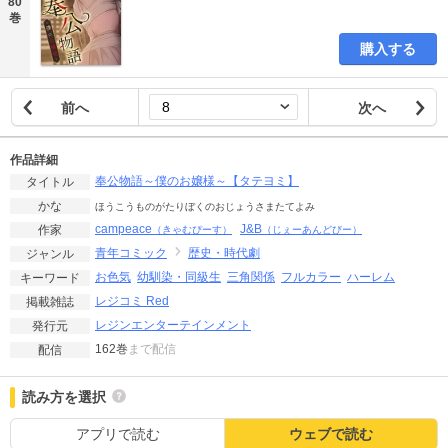
80
巻
購入する
前へ
次へ
作品詳細
奉公物語～僕のお嬢様～【タテヨミ】
タイトル
かな
ほうこうものがたりぼくのおじょうさまたてよみ
campeace
J&B
作家
（きゃむぴーす）
（じぇーあんどびー）
青年コミック
歴史・時代劇
ジャンル
お色気
幼馴染・同級生
三角関係
フルカラー
ハーレム
キーワード
レジコミ Red
掲載雑誌
レジンエンターテインメント
発行元
162巻
まで配信
配信
読み方を選択
アプリで読む
ウェブで読む