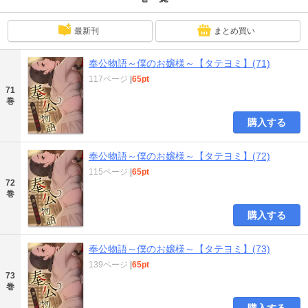
最新刊
まとめ買い
奉公物語～僕のお嬢様～【タテヨミ】(71)
117ページ
|
65pt
71
巻
購入する
奉公物語～僕のお嬢様～【タテヨミ】(72)
115ページ
|
65pt
72
巻
購入する
奉公物語～僕のお嬢様～【タテヨミ】(73)
139ページ
|
65pt
73
巻