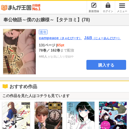
新規登録
ログイン
メニュー
奉公物語～僕のお嬢様～【タテヨミ】(78)
青年
campeace
J&B
（きゃむぴーす）
（じぇーあんどびー）
131ページ
|
65pt
78巻
／ 162巻
まで配信
440人
がお気に入り登録中
購入する
おすすめ作品
この作品を見た人はコチラも見ています