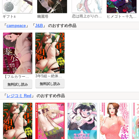
恋は雨上がりのように
ギフト±
幽麗塔
ヒメゴト～十九歳の制服～
「
campeace
」 「
J&B
」 のおすすめ作品
3年5組～絶体絶命！淫らな無人島サバイバル～【タテヨミ】
【フルカラー】奉公物語～僕のお嬢様～
無料試し読み
無料試し読み
「
レジコミ Red
」 のおすすめ作品