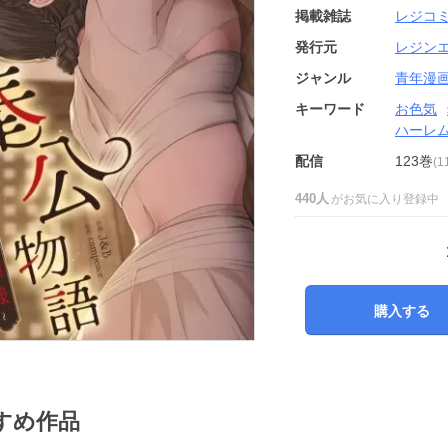
掲載雑誌
レジコミ
発行元
レジン
ジャンル
青年漫
キーワード
お色気
ハーレ
配信
123巻
(
440人
がお気に入り登録中
購入する
すめ作品