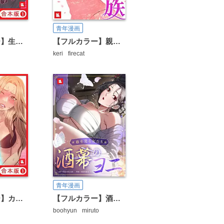
青年漫画
【フルカラー】生意気ギャルの家庭教師、始めます【合本版】
【フルカラー】親密な家族
keri
firecat
青年漫画
【フルカラー】カラダにイイ男【合本版】
【フルカラー】酒幕のヨニ～春を売る女たち～
boohyun
miruto