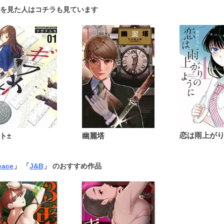
を見た人はコチラも見ています
ト±
幽麗塔
eace
」 「
J&B
」 のおすすめ作品