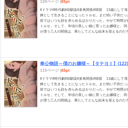
129ページ |
65pt
#ドラマ#時代劇#幼馴染#多角関係#韓国 13歳にして母と離れ離れになり、クァク・ソンジン将軍宅の奴
婢として生きることになったトルセ。まだ幼い子供だっ
前ではいつも顔を赤らめるばかりだった。やがて時間が
トルセ。そして、年頃の美しい娘に育ったお嬢様と、同
が漂う三人の関係は、果たしてどんな結末を迎えるのだろ
奉公物語～僕のお嬢様～【タテヨミ】(122
115ページ |
65pt
#ドラマ#時代劇#幼馴染#多角関係#韓国 13歳にして母と離れ離れになり、クァク・ソンジン将軍宅の奴
婢として生きることになったトルセ。まだ幼い子供だっ
前ではいつも顔を赤らめるばかりだった。やがて時間が
トルセ。そして、年頃の美しい娘に育ったお嬢様と、同
が漂う三人の関係は、果たしてどんな結末を迎えるのだろ