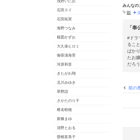
浅野いにお
みんなの
石田スイ
姫
石田拓実
「奉
海野つなみ
楳図かずお
#ドラマ#時代劇
るこ
大久保ヒロミ
ばか
御茶漬海苔
たお
だろう
河原和音
きたがわ翔
北川みゆき
前の
草野誼
さかたのり子
椎名軽穂
新條まゆ
清野とおる
曽根富美子