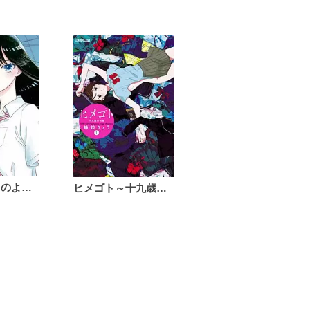
恋は雨上がりのように
ヒメゴト～十九歳の制服～