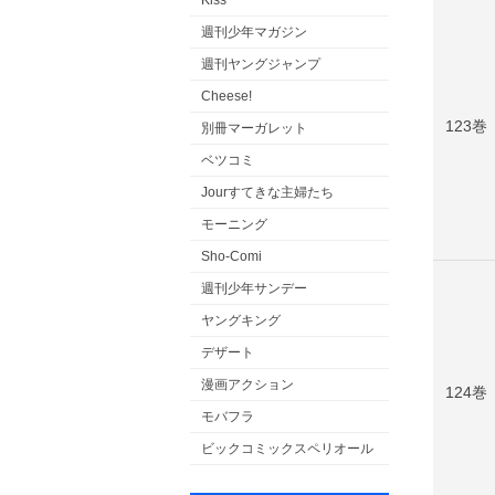
Kiss
週刊少年マガジン
週刊ヤングジャンプ
Cheese!
123巻
別冊マーガレット
ベツコミ
Jourすてきな主婦たち
モーニング
Sho-Comi
週刊少年サンデー
ヤングキング
デザート
漫画アクション
124巻
モバフラ
ビックコミックスペリオール