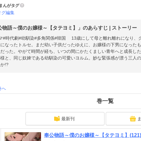
まんがタグ
タグ編集
公物語～僕のお嬢様～【タテヨミ】」のあらすじ | ストーリー
#幼馴染#多角関係#韓国 13歳にして母と離れ離れになり、クァク・ソンジン将軍宅の奴婢として生き
とになったトルセ。まだ幼い子供だったゆえに、お嬢様の下男になった
りだった。やがて時間が経ち、いつの間にかたくましい青年へと成長し
嬢様と、同じ奴婢である幼馴染の可愛いヨルム。妙な緊張感が漂う三人
か!?
巻へ
巻一覧
最新刊
奉公物語～僕のお嬢様～【タテヨミ】(121