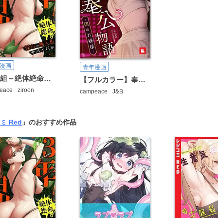
漫画
青年漫画
3年5組～絶体絶命！淫らな無人島サバイバル～【タテヨミ】
【フルカラー】奉公物語～僕のお嬢様～
eace
ziroon
campeace
J&B
ミ Red
」のおすすめ作品