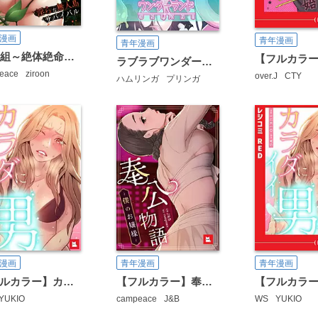
漫画
青年漫画
青年漫画
3年5組～絶体絶命！淫らな無人島サバイバル～【タテヨミ】
ラブラブワンダーランド【タテヨミ】
eace
ziroon
over.J
CTY
ハムリンガ
プリンガ
漫画
青年漫画
青年漫画
【フルカラー】カラダにイイ男
【フルカラー】奉公物語～僕のお嬢様～
YUKIO
campeace
J&B
WS
YUKIO