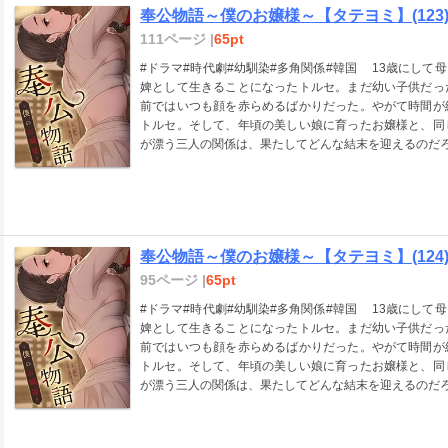
奉公物語～僕のお嬢様～【タテヨミ】(123
111ページ |
65pt
#ドラマ#時代劇#幼馴染#多角関係#韓国 13歳にして母と離れ離れになり、クァク・ソンジン将軍宅の奴
婢として生きることになったトルセ。まだ幼い子供だっ
前ではいつも顔を赤らめるばかりだった。やがて時間が
トルセ。そして、年頃の美しい娘に育ったお嬢様と、同
が漂う三人の関係は、果たしてどんな結末を迎えるのだろ
奉公物語～僕のお嬢様～【タテヨミ】(124
95ページ |
65pt
#ドラマ#時代劇#幼馴染#多角関係#韓国 13歳にして母と離れ離れになり、クァク・ソンジン将軍宅の奴
婢として生きることになったトルセ。まだ幼い子供だっ
前ではいつも顔を赤らめるばかりだった。やがて時間が
トルセ。そして、年頃の美しい娘に育ったお嬢様と、同
が漂う三人の関係は、果たしてどんな結末を迎えるのだろ