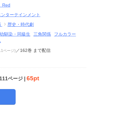
 Red
エンターテインメント
画
歴史・時代劇
幼馴染・同級生
三角関係
フルカラー
ム
／162巻
まで配信
111ページ)
65pt
111ページ |