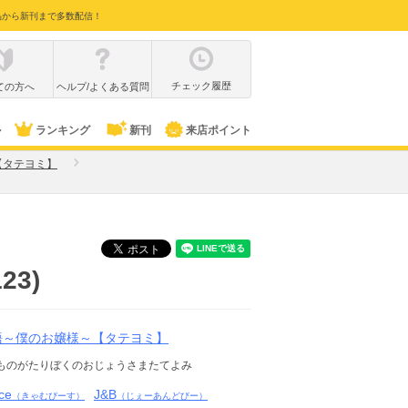
品から新刊まで多数配信！
チェック履歴
ての方へ
ヘルプ/よくある質問
ル
ランキング
新刊
来店ポイント
【タテヨミ】
3)
語～僕のお嬢様～【タテヨミ】
ものがたりぼくのおじょうさまたてよみ
ce
J&B
（きゃむぴーす）
（じぇーあんどびー）