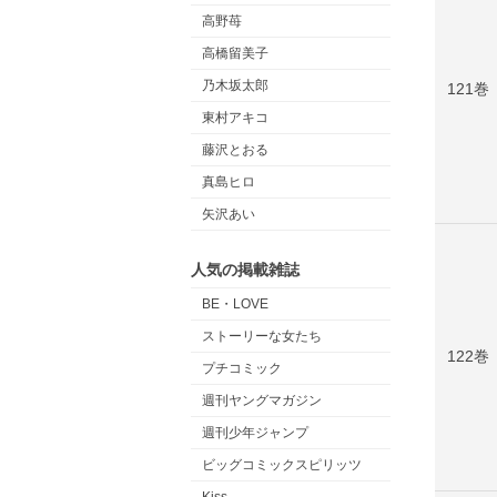
高野苺
高橋留美子
乃木坂太郎
121巻
東村アキコ
藤沢とおる
真島ヒロ
矢沢あい
人気の掲載雑誌
BE・LOVE
ストーリーな女たち
122巻
プチコミック
週刊ヤングマガジン
週刊少年ジャンプ
ビッグコミックスピリッツ