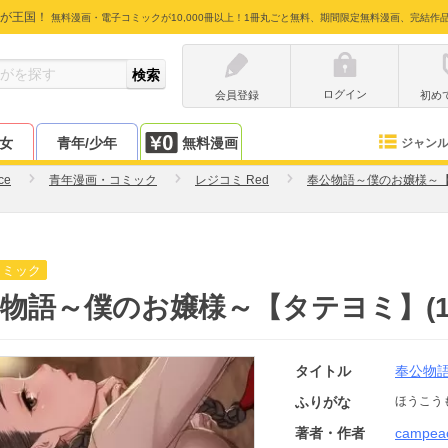
が王国！
無料漫画・電子コミックが10,000冊以上！1冊丸ごと無料、期間限定無料漫画、完結作
ログイン
会員登録
初め
少女
青年/少年
無料漫画
ジャン
ce
青年漫画・コミック
レジコミ Red
奉公物語～僕のお嬢様～
コミック
物語～僕のお嬢様～【タテヨミ】(12
タイトル
奉公物
ふりがな
ほうこう
著者・作者
campea