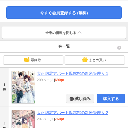
無口で美形な幼馴染の礼央や、鳳銘館の住人兼管理人代理である御堂に見守ら
れ、爽良は謎多き住人たちと関わりながら自分の居場所を見つけ始める――。
ときめきと成長のオカルトお仕事ストーリー！
今すぐ会員登録する (無料)
全巻の情報を
閉じる
巻一覧
最終巻
まとめ買い
大正幽霊アパート鳳銘館の新米管理人 1
209ページ
|
690pt
1
巻
試し読み
購入する
大正幽霊アパート鳳銘館の新米管理人 2
207ページ
|
760pt
2