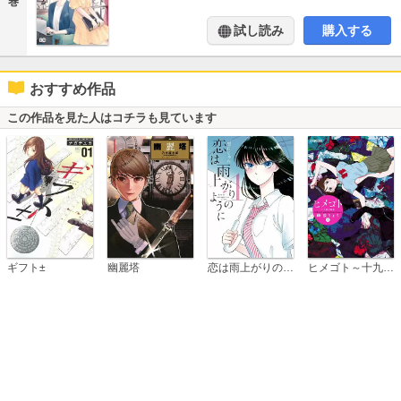
巻
試し読み
購入する
おすすめ作品
この作品を見た人はコチラも見ています
恋は雨上がりのように
ギフト±
幽麗塔
ヒメゴト～十九歳の制服～