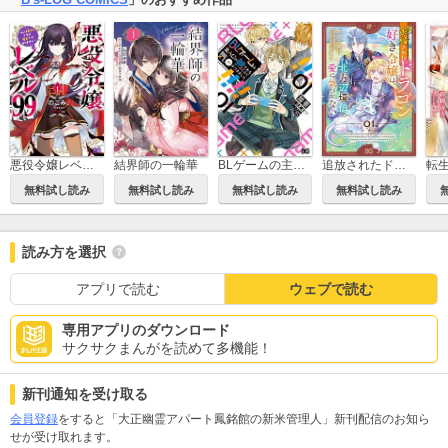
悪役令嬢レベル99 ～私は裏ボスですが魔王ではありません～
結界師の一輪華
BLゲームの主人公の弟であることに気がつきました
追放されたドラゴン好き令嬢は、北方辺境伯の愛に気づかない
無料試し読み
無料試し読み
無料試し読み
無料試し読み
読み方を選択
アプリで読む
ウェブで読む
専用アプリのダウンロード
サクサクまんがを読めて多機能！
新刊通知を受け取る
会員登録
をすると「大正幽霊アパート鳳銘館の新米管理人」新刊配信のお知ら
せが受け取れます。