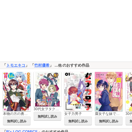
「
トモエキコ
」 「
竹村優希
」
のおすすめ作品
…他
30代女ヲタクが転生してJKになりました 【連載版】
本物の方の勇者様が捨てられていたので私が貰ってもいいですか？
女子力男子
腐女子な妹ですみません
無料試し読み
無料試し読み
無料試し読み
無料試し読み
「
B's-LOG COMICS
」のおすすめ作品