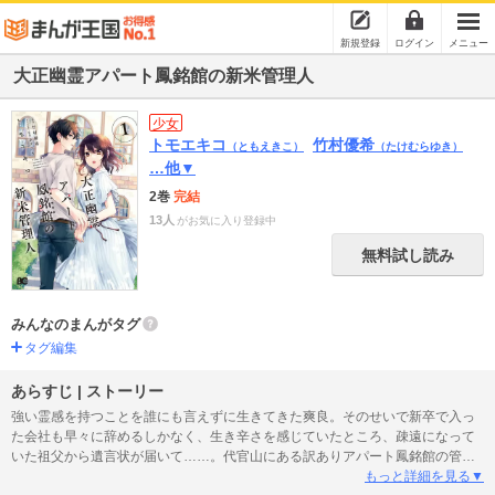
新規登録
ログイン
メニュー
大正幽霊アパート鳳銘館の新米管理人
少女
トモエキコ
竹村優希
（ともえきこ）
（たけむらゆき）
…他▼
2巻
完結
13人
がお気に入り登録中
無料試し読み
みんなのまんがタグ
タグ編集
あらすじ | ストーリー
強い霊感を持つことを誰にも言えずに生きてきた爽良。そのせいで新卒で入っ
た会社も早々に辞めるしかなく、生き辛さを感じていたところ、疎遠になって
いた祖父から遺言状が届いて……。代官山にある訳ありアパート鳳銘館の管理
人として新生活をスタートした爽良は次々と奇妙な事件に巻き込まれていく。
もっと詳細を見る▼