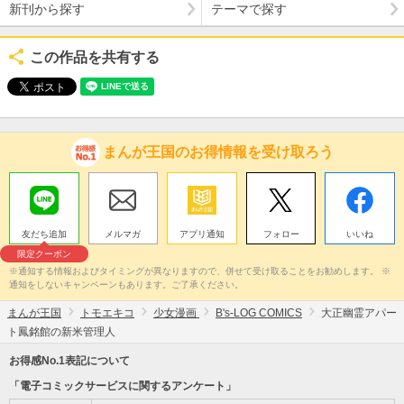
新刊から探す
テーマで探す
この作品を共有する
まんが王国のお得情報を受け取ろう
友だち追加
メルマガ
アプリ通知
フォロー
いいね
限定クーポン
※通知する情報およびタイミングが異なりますので、併せて受け取ることをお勧めします。 ※
通知をしないキャンペーンもあります。ご了承ください。
まんが王国
トモエキコ
少女漫画
B's-LOG COMICS
大正幽霊アパー
ト鳳銘館の新米管理人
お得感No.1表記について
「電子コミックサービスに関するアンケート」